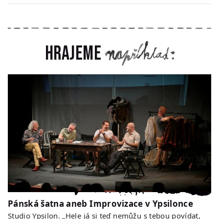
Hrajeme
Pánská šatna aneb Improvizace v Ypsilonce
Studio Ypsilon. „Hele já si teď nemůžu s tebou povídat,