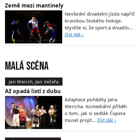
Země mezi mantinely
Nevšední divadelní jízda napříč
kronikou českého hokeje.
Myslíte si, že sport a divadlo…
číst dál ›
Malá scéna
Jan Werich, Jan Večeřa
Až opadá listí z dubu
Adaptace pohádky Jana
Wericha. Komediální příběh
o tom, jak si sedlák Čupera
musel projít…
číst dál ›