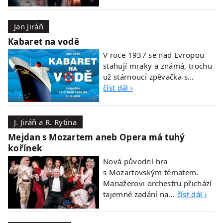
Jan Jiráň
Kabaret na vodě
V roce 1937 se nad Evropou
stahují mraky a známá, trochu
už stárnoucí zpěvačka s…
číst dál ›
J. Jiráň a R. Rytina
Mejdan s Mozartem aneb Opera má tuhý
kořínek
Nová původní hra
s Mozartovským tématem.
Manažerovi orchestru přichází
tajemné zadání na…
číst dál ›