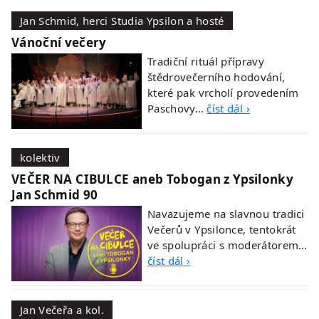
Jan Schmid, herci Studia Ypsilon a hosté
Vánoční večery
Tradiční rituál přípravy
štědrovečerního hodování,
které pak vrcholí provedením
Paschovy…
číst dál ›
kolektiv
VEČER NA CIBULCE aneb Tobogan z Ypsilonky
Jan Schmid 90
Navazujeme na slavnou tradici
Večerů v Ypsilonce, tentokrát
ve spolupráci s moderátorem…
číst dál ›
Jan Večeřa a kol.