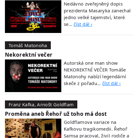
Nedávno zveřejněný dopis
prezidenta Masaryka zanechal
jedno velké tajemství, které
se…
číst dál ›
Tomáš Matonoha
Nekorektní večer
Autorská one man show
NEKOREKTNÍ VEČER Tomáše
Matonohy nabízí legendární
skeče z pořadu…
číst dál ›
Franz Kafka, Arnošt Goldflam
Proměna aneb Řehoř už toho má dost
Goldflamova variace na
Kafkovu tragikomedii. Řehoř
Samsa pracoval, živil rodiče a