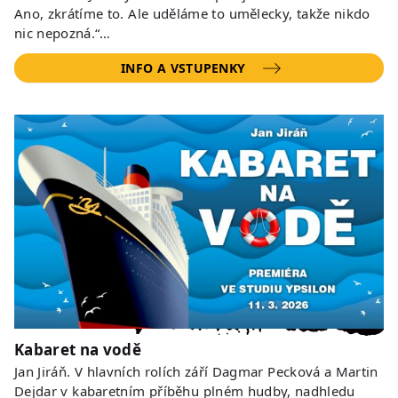
Ano, zkrátíme to. Ale uděláme to umělecky, takže nikdo
nic nepozná.“…
INFO A VSTUPENKY
Kabaret na vodě
Jan Jiráň. V hlavních rolích září Dagmar Pecková a Martin
Dejdar v kabaretním příběhu plném hudby, nadhledu