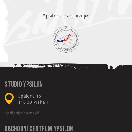
Ypsilonku archivuje:
Studio Ypsilon
Spálená 16
110 00
Praha 1
Ypsilonka na mapě
›
Obchodní centrum
Ypsilon