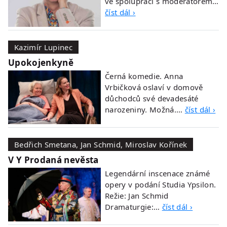
ve spolupráci s moderátorem…
číst dál ›
Kazimír Lupinec
Upokojenkyně
Černá komedie. Anna
Vrbičková oslaví v domově
důchodců své devadesáté
narozeniny. Možná.…
číst dál ›
Bedřich Smetana, Jan Schmid, Miroslav Kořínek
V Y Prodaná nevěsta
Legendární inscenace známé
opery v podání Studia Ypsilon.
Režie: Jan Schmid
Dramaturgie:…
číst dál ›