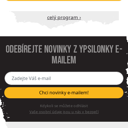
Celý program ›
Odebírejte novinky z Ypsilonky e-
mailem
Zadejte Váš e-mail
Chci novinky e-mailem!
Kdykoli se můžete odhlásit
Vaše osobní údaje jsou u nás v bezpečí