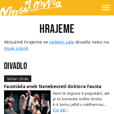
Přejít na hlavní obsah
Přejít na navigaci
Přejít na hledání
Ypsilonka
☰
Hrajeme
Aktuálně hrajeme ve
velkém sále
divadla nebo na
malé scéně
.
Divadlo
Milan Uhde
Faustiáda aneb Nanebevzetí doktora Fausta
Není to legrace k popukání, ale
je to komedie svého druhu.
A k tomu ještě s nádhernou…
číst dál ›