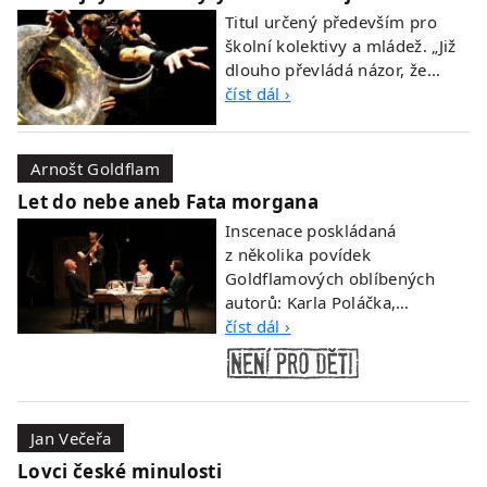
Titul určený především pro
školní kolektivy a mládež. „Již
dlouho převládá názor, že…
číst dál ›
Arnošt Goldflam
Let do nebe aneb Fata morgana
Inscenace poskládaná
z několika povídek
Goldflamových oblíbených
autorů: Karla Poláčka,…
číst dál ›
Jan Večeřa
Lovci české minulosti