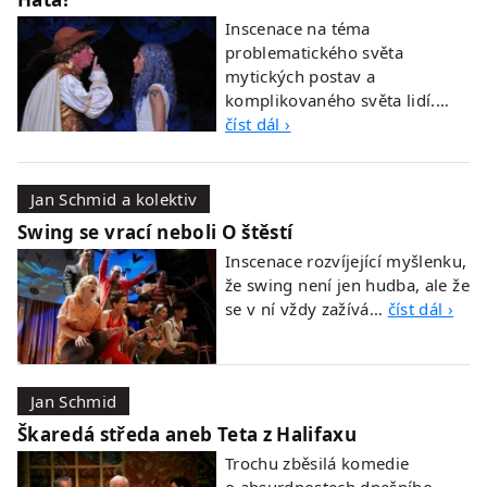
Inscenace na téma
problematického světa
mytických postav a
komplikovaného světa lidí.…
číst dál ›
Jan Schmid a kolektiv
Swing se vrací neboli O štěstí
Inscenace rozvíjející myšlenku,
že swing není jen hudba, ale že
se v ní vždy zažívá…
číst dál ›
Jan Schmid
Škaredá středa aneb Teta z Halifaxu
Trochu zběsilá komedie