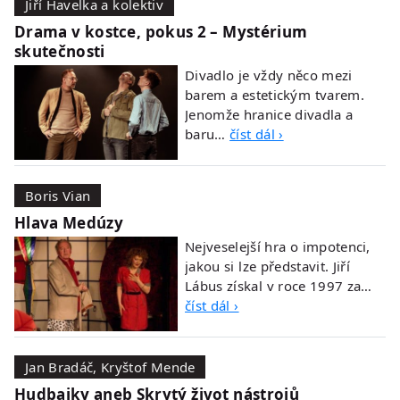
Jiří Havelka a kolektiv
Drama v kostce, pokus 2 – Mystérium
skutečnosti
Divadlo je vždy něco mezi
barem a estetickým tvarem.
Jenomže hranice divadla a
baru…
číst dál ›
Boris Vian
Hlava Medúzy
Nejveselejší hra o impotenci,
jakou si lze představit. Jiří
Lábus získal v roce 1997 za…
číst dál ›
Jan Bradáč, Kryštof Mende
Hudbajky aneb Skrytý život nástrojů