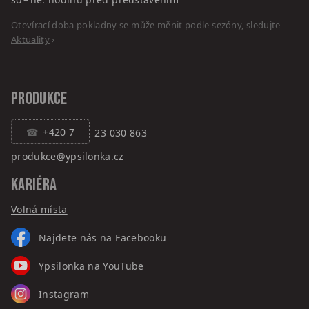
Otevírací doba pokladny se může měnit podle sezóny, sledujte
Aktuality
›
PRODUKCE
+420 7
23 030 863
produkce@ypsilonka.cz
KARIÉRA
Volná místa
Najdete nás na Facebooku
Ypsilonka na YouTube
Instagram