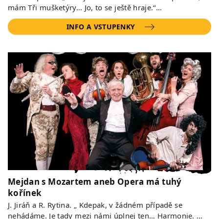
mám Tři mušketýry… Jo, to se ještě hraje.“…
INFO A VSTUPENKY
Mejdan s Mozartem aneb Opera má tuhý
kořínek
J. Jiráň a R. Rytina. „ Kdepak, v žádném případě se
nehádáme. Je tady mezi námi úplnej ten… Harmonie. …