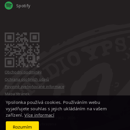
Spotify
Obchodní podmínky
Ochrana osobních údajů
Povinně zveřejňované informace
Mapa stránek
Kontakty
Ypsilonka používá cookies. Používáním webu
vyjadřujete souhlas s jejich ukládáním na vašem
Design: Jan Schmid
zařízení.
Více informací
Copyright © Studio Ypsilon
1963 – 2026
Změna programu vyhrazena
Rozumím