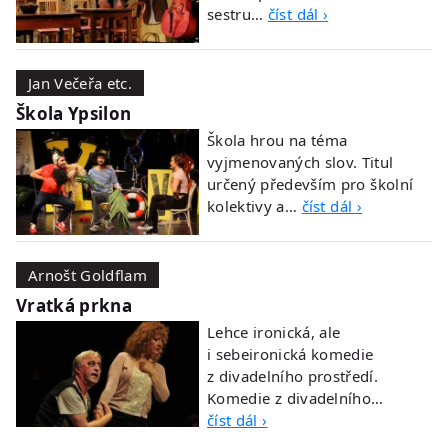
sestru…
číst dál ›
Jan Večeřa etc.
Škola Ypsilon
Škola hrou na téma
vyjmenovaných slov. Titul
určený především pro školní
kolektivy a…
číst dál ›
Arnošt Goldflam
Vratká prkna
Lehce ironická, ale
i sebeironická komedie
z divadelního prostředí.
Komedie z divadelního…
číst dál ›