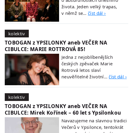
o absurdnostech dnešního
života. Jeden velký trapas,
v němž se…
číst dál ›
kolektiv
TOBOGAN z YPSILONKY aneb VEČER NA
CIBULCE: MARIE ROTTROVÁ 85!
Jedna z nejoblíbenějších
českých zpěvaček Marie
Rotrová letos slaví
neuvěřitelné životní…
číst dál ›
kolektiv
TOBOGAN z YPSILONKY aneb VEČER NA
CIBULCE: Mirek Kořínek – 60 let s Ypsilonkou
Navazujeme na slavnou tradici
Večerů v Ypsilonce, tentokrát