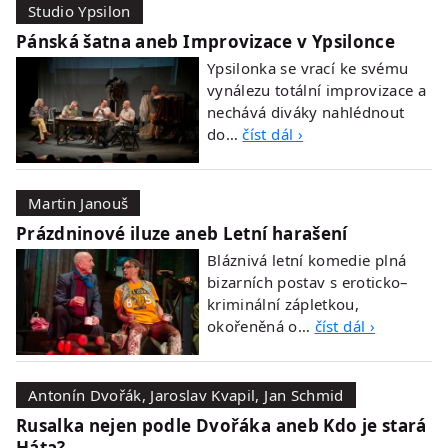
Studio Ypsilon
Pánská šatna aneb Improvizace v Ypsilonce
Ypsilonka se vrací ke svému
vynálezu totální improvizace a
nechává diváky nahlédnout
do…
číst dál ›
Martin Janouš
Prázdninové iluze aneb Letní harašení
Bláznivá letní komedie plná
bizarních postav s eroticko–
kriminální zápletkou,
okořeněná o…
číst dál ›
Antonín Dvořák, Jaroslav Kvapil, Jan Schmid
Rusalka nejen podle Dvořáka aneb Kdo je stará
Háta?