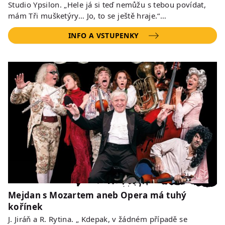
Studio Ypsilon. „Hele já si teď nemůžu s tebou povídat,
mám Tři mušketýry… Jo, to se ještě hraje.“…
INFO A VSTUPENKY
Mejdan s Mozartem aneb Opera má tuhý
kořínek
J. Jiráň a R. Rytina. „ Kdepak, v žádném případě se