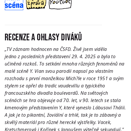
Recenze a ohlasy diváků
„TV záznam hodnocen na ČSFD. Živě jsem viděla
jedno z posledních představení 29. 4. 2025 a byla to
učiněná rozkoš. To setkání mnoha různých fenoménů na
malé scéně Y. Vian svou parodii napsal po vlastním
rozchodu s první manželkou Mich?le v roce 1951 a svým
stylem se opřel do tradic vaudevillu a typického
francouzského divadla boulevardů. Na světových
scénách se hra objevuje od 70. let, v 90. letech se stala
kmenovým představením Y, které vyneslo Lábusovi Thálii.
A jak je to pikantní, žoviální a trhlé, tak je to zábavný a
skvělý materiál pro různé herecké výstřelky. Vacek,
Kretschmerová i Kořínek s Janoušem výtečně sekundují."