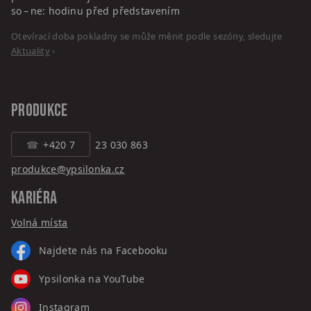
so – ne: hodinu před představením
Otevírací doba pokladny se může měnit podle sezóny, sledujte
Aktuality
›
PRODUKCE
+420 7
23 030 863
produkce@ypsilonka.cz
KARIÉRA
Volná místa
Najdete nás na Facebooku
Ypsilonka na YouTube
Instagram