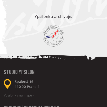
Ypsilonku archivuje:
Studio Ypsilon
Spálená 16
110 00
Praha 1
Ypsilonka na mapě
›