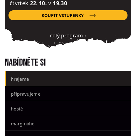
čtvrtek
22. 10.
v
19.30
KOUPIT VSTUPENKY
Celý program ›
Nabídněte si
hrajeme
připravujeme
hosté
marginálie