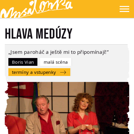
Přejít na hlavní obsah
Přejít na navigaci
Přejít na hledání
Ypsilonka
☰
Hlava Medúzy
„Jsem paroháč a ještě mi to připomínají!“
Boris Vian
Malá scéna
Termíny a vstupenky