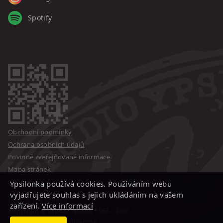
Spotify
Obchodní podmínky
Ochrana osobních údajů
Povinně zveřejňované informace
Mapa stránek
Kontakty
Ypsilonka používá cookies. Používáním webu
vyjadřujete souhlas s jejich ukládáním na vašem
Design: Jan Schmid
zařízení.
Více informací
Copyright © Studio Ypsilon
1963 – 2026
Změna programu vyhrazena