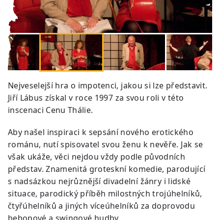
Nejveselejší hra o impotenci, jakou si lze představit.
Jiří Lábus získal v roce 1997 za svou roli v této
inscenaci Cenu Thálie.
Aby našel inspiraci k sepsání nového erotického
románu, nutí spisovatel svou ženu k nevěře. Jak se
však ukáže, věci nejdou vždy podle původních
představ. Znamenitá groteskní komedie, parodující
s nadsázkou nejrůznější divadelní žánry i lidské
situace, parodický příběh milostných trojúhelníků,
čtyřúhelníků a jiných víceúhelníků za doprovodu
bebopové a swingové hudby.