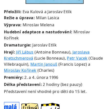
Přeložili:
Eva Kulová a Jaroslav Etlík
Režie a úprava:
Milan Lasica
Výprava:
Miroslav Melena
Hudební adaptace a nastudování:
Miroslav
Kořínek
Dramaturgie:
Jaroslav Etlík
Hrají:
Jiří Lábus
(Antoine Bonneau),
Jaroslava
Kretschmerová
(Lucie Bonneau),
Petr Vacek
(Claude
Villebraquin),
Martin Janouš
(Francis Lopez) a
Miroslav Kořínek
(Charles)
Premiéry:
2. a 4. února 1996
Délka představení:
2 hodiny (bez pauzy)
Představení není vhodné pro děti do 15 let.