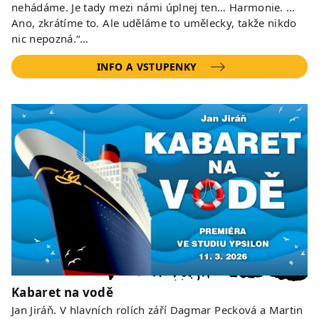
nehádáme. Je tady mezi námi úplnej ten… Harmonie. …
Ano, zkrátíme to. Ale uděláme to umělecky, takže nikdo
nic nepozná.“…
INFO A VSTUPENKY
Kabaret na vodě
Jan Jiráň. V hlavních rolích září Dagmar Pecková a Martin