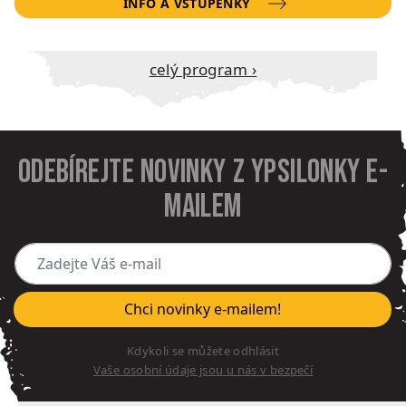
INFO A VSTUPENKY
Celý program ›
Odebírejte novinky z Ypsilonky e-
mailem
Zadejte Váš e-mail
Chci novinky e-mailem!
Kdykoli se můžete odhlásit
Vaše osobní údaje jsou u nás v bezpečí