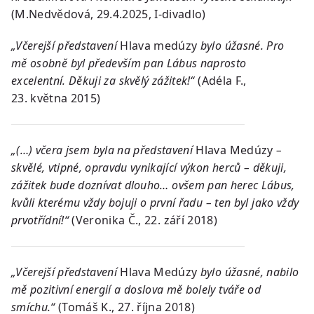
(M.Nedvědová, 29.4.2025, I-divadlo)
„Včerejší představení
Hlava medúzy
bylo úžasné. Pro
mě osobně byl především pan Lábus naprosto
excelentní. Děkuji za skvělý zážitek!“
(Adéla F.,
23. května 2015)
„(…) včera jsem byla na představení
Hlava Medúzy
–
skvělé, vtipné, opravdu vynikající výkon herců – děkuji,
zážitek bude doznívat dlouho… ovšem pan herec Lábus,
kvůli kterému vždy bojuji o první řadu – ten byl jako vždy
prvotřídní!“
(Veronika Č., 22. září 2018)
„Včerejší představení
Hlava Medúzy
bylo úžasné, nabilo
mě pozitivní energií a doslova mě bolely tváře od
smíchu.“
(Tomáš K., 27. října 2018)