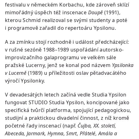
festivalu v německém Korbachu, kde zároveň sklízí
mimořádný úspěch též inscenace
Doupě
(1991),
kterou Schmid realizoval se svými studenty a poté
i programově zařadil do repertoáru Ypsilonu.
A za zmínku stojí rozhodně i událost předcházející:
v rušné sezóně 1988–1989 uspořádání autorsko-
improvizačního galaprogramu ve velkém sále
pražské Lucerny, jenž se konal pod názvem
Ypsilonka
v Lucerně
(1989) u příležitosti oslav pětadvacátého
výročí Ypsilonky.
V devadesátých letech začíná vedle Studia Ypsilon
fungovat STUDIO Studia Ypsilon, koncipované jako
specifická tvůrčí platforma, spojující pedagogickou,
studijní a praktickou divadelní činnost, z níž kromě
početné řady inscenací (např.
Čujba, XX. století,
Abeceda, Jarmark, Hymna, Smrt, Přátelé, Amála a