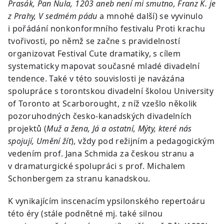
Prasák, Pan Nula, 1203 aneb není mi smutno, Franz K. je
z Prahy, V sedmém pádu
a mnohé další) se vyvinulo
i pořádání nonkonformního festivalu Proti krachu
tvořivosti, po němž se začne s pravidelností
organizovat Festival Cute dramatiky, s cílem
systematicky mapovat současné mladé divadelní
tendence. Také v této souvislosti je navázána
spolupráce s torontskou divadelní školou University
of Toronto at Scarborought, z níž vzešlo několik
pozoruhodných česko-kanadských divadelních
projektů (
Muž a žena, Já a ostatní, Mýty, které nás
spojují, Umění žít
), vždy pod režijním a pedagogickým
vedením prof. Jana Schmida za českou stranu a
v dramaturgické spolupráci s prof. Michalem
Schonbergem za stranu kanadskou.
K vynikajícím inscenacím ypsilonského repertoáru
této éry (stále podnětné mj. také silnou