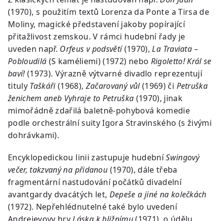
(1970), s použitím textů Lorenza da Ponte a Tirsa de
Moliny, magické představení jakoby popírající
přitažlivost zemskou. V rámci hudební řady je
uveden např.
Orfeus v podsvětí
(1970),
La Traviata –
Pobloudilá
(S kaméliemi) (1972) nebo
Rigoletto! Král se
baví!
(1973). Výrazně výtvarné divadlo reprezentují
tituly
Taškáři
(1968),
Začarovaný vůl
(1969) či
Petruška
ženichem aneb Vyhraje to Petruška
(1970), jinak
mimořádně zdařilá baletně-pohybová komedie
podle orchestrální suity Igora Stravinského (s živými
dohrávkami).
Encyklopedickou linii zastupuje hudební
Swingový
večer, takzvaný na přidanou
(1970), dále třeba
fragmentární nastudování počátků divadelní
avantgardy dvacátých let,
Depeše a jiné na kolečkách
(1972). Nepřehlédnutelné také bylo uvedení
Andrejevovy hry
Láska k bližnímu
(1971), o údělu