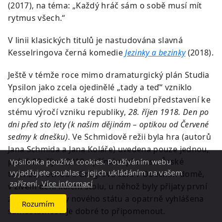
(2017), na téma: „Každý hráč sám o sobě musí mít
rytmus všech.“
V linii klasických titulů je nastudována slavná
Kesselringova černá komedie
Jezinky a bezinky
(2018).
Ještě v témže roce mimo dramaturgický plán Studia
Ypsilon jako zcela ojedinělé „tady a teď“ vzniklo
encyklopedické a také dosti hudební představení ke
stému výročí vzniku republiky,
28. říjen 1918. Den po
dni před sto lety (k našim dějinám – optikou od Červené
sedmy k dnešku)
. Ve Schmidově režii byla hra (autorů
Jana Schmida a Jana Koláře) uvedena pouze jednou,
právě 28. října 2018 v přímém přenosu České
Ypsilonka používá cookies. Používáním webu
vyjadřujete souhlas s jejich ukládáním na vašem
televize, rovnou z Grégrova sálu v Obecním domě,
zařízení.
Více informací
v živém dění kolem stolu, u něhož byly přijaty první
zákonné normy nového státu a opatrně vyhlášena
Rozumím
samostatnost. Je dobré to připomenout.