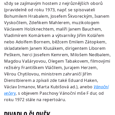
vždy se zajímavým hostem z nejrůznějších oborů
(pravidelně od roku 1973, např. se spisovateli
Bohumilem Hrabalem, Josefem Škvoreckým, Ivanem
Vyskočilem, Zdeňkem Mahlerem, muzikologem
Václavem Holzknechtem, malíři Janem Bauchem,
Vladimírem Komárkem a výtvarníky Jiřím Kolářem
nebo Adolfem Bornem, běžcem Emilem Zátopkem,
skladatelem Janem Klusákem, dirigentem Liborem
Peškem, herci Josefem Kemrem, Milošem Nedbalem,
Magdou Vašáryovou, Olegem Tabakovem, filmovými
režiséry Františkem Vláčilem, Jurajem Herzem,
Věrou Chytilovou, ministrem zahraničí Jiřím
Dienstbierem a zpívali zde také Eduard Haken,
Václav Irmanov, Marta Kubišová ad.), anebo
Vánoční
večery
, s objevem Paschovy Vánoční mše F dur, od
roku 1972 stále na repertoáru.