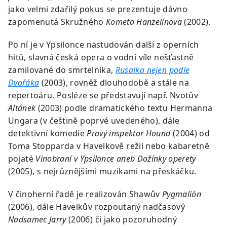
jako velmi zdařilý pokus se prezentuje dávno
zapomenutá Skružného
Kometa Hanzelínova
(2002).
Po ní je v Ypsilonce nastudován další z operních
hitů, slavná česká opera o vodní víle nešťastně
zamilované do smrtelníka,
Rusalka nejen podle
Dvořáka
(2003), rovněž dlouhodobě a stále na
repertoáru. Posléze se představují např. Nvotův
Altánek
(2003) podle dramatického textu Hermanna
Ungara (v češtině poprvé uvedeného), dále
detektivní komedie
Pravý inspektor Hound
(2004) od
Toma Stopparda v Havelkově režii nebo kabaretně
pojaté
Vinobraní v Ypsilonce aneb Dožínky operety
(2005), s nejrůznějšími muzikami na přeskáčku.
V činoherní řadě je realizován Shawův
Pygmalión
(2006), dále Havelkův rozpoutaný nadčasový
Nadsamec Jarry
(2006) či jako pozoruhodný