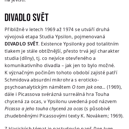
Divadlo svět
Přibližně v letech 1969 až 1974 se utváří druhá
vývojová etapa Studia Ypsilon, pojmenovaná
DIVADLO SVĚT
. Existence Ypsilonky pod totalitním
tlakem je stále obtížnější, přesto trvá její charakter
studia (dílny), tj. co nejvíce otevřeného a
komunikativního divadla – jak jen to bylo možné.
K význačným počinům tohoto období zajisté patří
Schmidova absurdní mikrohra s eroticko-
psychoanalytickým námětem
O tom jak ona…
(1969),
dále i Picassova svérázná surreálná hra Touha
chycená za ocas, v Ypsilonu uvedená pod názvem
Picasso a jeho touha chycená za ocas
(s působivě
zhudebněnými Picassovými texty K. Novákem; 1969).
Z klasických témat je nastudován např.
Don Juan