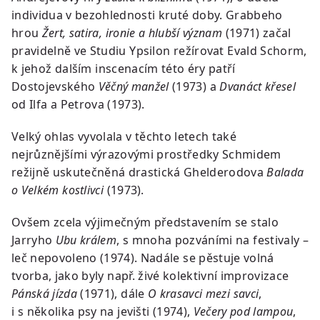
individua v bezohlednosti kruté doby. Grabbeho
hrou
Žert, satira, ironie a hlubší význam
(1971) začal
pravidelně ve Studiu Ypsilon režírovat Evald Schorm,
k jehož dalším inscenacím této éry patří
Dostojevského
Věčný manžel
(1973) a
Dvanáct křesel
od Ilfa a Petrova (1973).
Velký ohlas vyvolala v těchto letech také
nejrůznějšími výrazovými prostředky Schmidem
režijně uskutečněná drastická Ghelderodova
Balada
o Velkém kostlivci
(1973).
Ovšem zcela výjimečným představením se stalo
Jarryho
Ubu králem
, s mnoha pozváními na festivaly –
leč nepovoleno (1974). Nadále se pěstuje volná
tvorba, jako byly např. živé kolektivní improvizace
Pánská jízda
(1971), dále
O krasavci mezi savci
,
i s několika psy na jevišti (1974),
Večery pod lampou
,