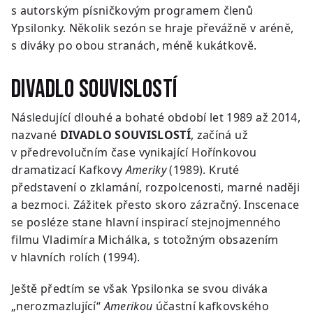
s autorským písničkovým programem členů
Ypsilonky. Několik sezón se hraje převážně v aréně,
s diváky po obou stranách, méně kukátkově.
Divadlo souvislostí
Následující dlouhé a bohaté období let 1989 až 2014,
nazvané
DIVADLO SOUVISLOSTÍ
, začíná už
v předrevolučním čase vynikající Hořínkovou
dramatizací Kafkovy
Ameriky
(1989). Kruté
představení o zklamání, rozpolcenosti, marné naději
a bezmoci. Zážitek přesto skoro zázračný. Inscenace
se posléze stane hlavní inspirací stejnojmenného
filmu Vladimíra Michálka, s totožným obsazením
v hlavních rolích (1994).
Ještě předtím se však Ypsilonka se svou diváka
„nerozmazlující“
Amerikou
účastní kafkovského