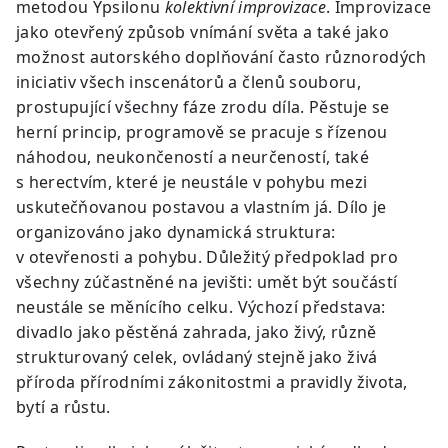
metodou Ypsilonu
kolektivní improvizace
. Improvizace
jako otevřený způsob vnímání světa a také jako
možnost autorského doplňování často různorodých
iniciativ všech inscenátorů a členů souboru,
prostupující všechny fáze zrodu díla. Pěstuje se
herní princip, programově se pracuje s řízenou
náhodou, neukončeností a neurčeností, také
s herectvím, které je neustále v pohybu mezi
uskutečňovanou postavou a vlastním já. Dílo je
organizováno jako dynamická struktura:
v otevřenosti a pohybu. Důležitý předpoklad pro
všechny zúčastněné na jevišti: umět být součástí
neustále se měnícího celku. Výchozí představa:
divadlo jako pěstěná zahrada, jako živý, různě
strukturovaný celek, ovládaný stejně jako živá
příroda přírodními zákonitostmi a pravidly života,
bytí a růstu.