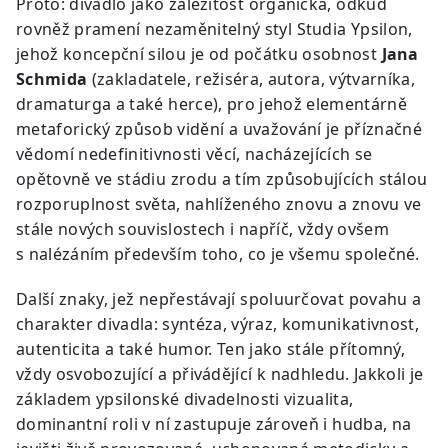
Proto: divadlo jako záležitost organická, odkud
rovněž pramení nezaměnitelný styl Studia Ypsilon,
jehož koncepční silou je od počátku osobnost
Jana
Schmida
(zakladatele, režiséra, autora, výtvarníka,
dramaturga a také herce), pro jehož elementárně
metaforický způsob vidění a uvažování je příznačné
vědomí nedefinitivnosti věcí, nacházejících se
opětovně ve stádiu zrodu a tím způsobujících stálou
rozporuplnost světa, nahlíženého znovu a znovu ve
stále nových souvislostech i napříč, vždy ovšem
s nalézáním především toho, co je všemu společné.
Další znaky, jež nepřestávají spoluurčovat povahu a
charakter divadla: syntéza, výraz, komunikativnost,
autenticita a také humor. Ten jako stále přítomný,
vždy osvobozující a přivádějící k nadhledu. Jakkoli je
základem ypsilonské divadelnosti vizualita,
dominantní roli v ní zastupuje zároveň i hudba, na