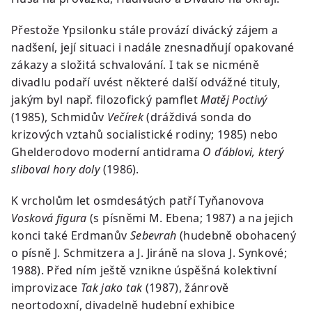
Přestože Ypsilonku stále provází divácký zájem a
nadšení, její situaci i nadále znesnadňují opakované
zákazy a složitá schvalování. I tak se nicméně
divadlu podaří uvést některé další odvážné tituly,
jakým byl např. filozofický pamflet
Matěj Poctivý
(1985), Schmidův
Večírek
(dráždivá sonda do
krizových vztahů socialistické rodiny; 1985) nebo
Ghelderodovo moderní antidrama
O ďáblovi, který
sliboval hory doly
(1986).
K vrcholům let osmdesátých patří Tyňanovova
Vosková figura
(s písněmi M. Ebena; 1987) a na jejich
konci také Erdmanův
Sebevrah
(hudebně obohacený
o písně J. Schmitzera a J. Jiráně na slova J. Synkové;
1988). Před ním ještě vznikne úspěšná kolektivní
improvizace
Tak jako tak
(1987), žánrově
neortodoxní, divadelně hudební exhibice