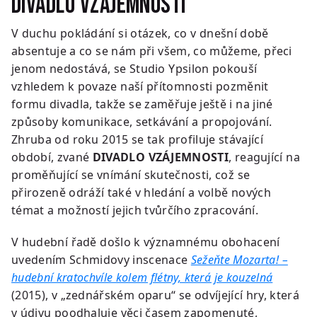
Divadlo vzájemnosti
V duchu pokládání si otázek, co v dnešní době
absentuje a co se nám při všem, co můžeme, přeci
jenom nedostává, se Studio Ypsilon pokouší
vzhledem k povaze naší přítomnosti pozměnit
formu divadla, takže se zaměřuje ještě i na jiné
způsoby komunikace, setkávání a propojování.
Zhruba od roku 2015 se tak profiluje stávající
období, zvané
DIVADLO VZÁJEMNOSTI
, reagující na
proměňující se vnímání skutečnosti, což se
přirozeně odráží také v hledání a volbě nových
témat a možností jejich tvůrčího zpracování.
V hudební řadě došlo k významnému obohacení
uvedením Schmidovy inscenace
Sežeňte Mozarta! –
hudební kratochvíle kolem flétny, která je kouzelná
(2015), v „zednářském oparu“ se odvíjející hry, která
v údivu poodhaluje věci časem zapomenuté,