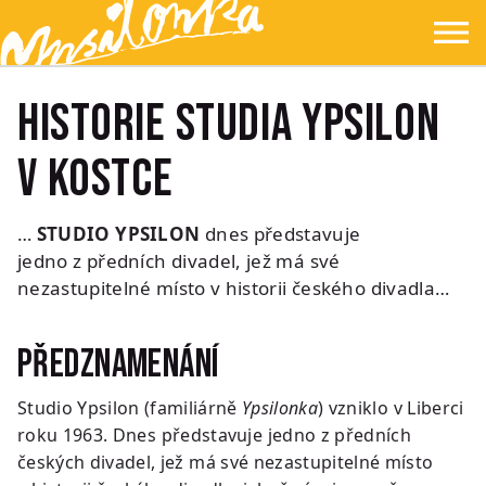
Přejít na hlavní obsah
Přejít na navigaci
Přejít na hledání
Ypsilonka
☰
Historie Studia Ypsilon
v kostce
…
STUDIO YPSILON
dnes představuje
jedno z předních divadel, jež má své
nezastupitelné místo v historii českého divadla…
Předznamenání
Studio Ypsilon (familiárně
Ypsilonka
) vzniklo v Liberci
roku 1963. Dnes představuje jedno z předních
českých divadel, jež má své nezastupitelné místo