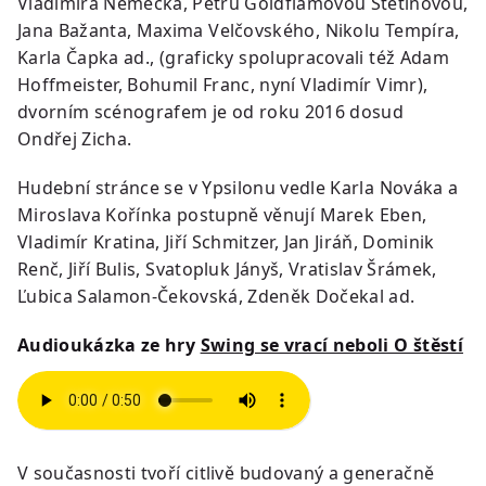
Vladimíra Němečka, Petru Goldflamovou Štětinovou,
Jana Bažanta, Maxima Velčovského, Nikolu Tempíra,
Karla Čapka ad., (graficky spolupracovali též Adam
Hoffmeister, Bohumil Franc, nyní Vladimír Vimr),
dvorním scénografem je od roku 2016 dosud
Ondřej Zicha.
Hudební stránce se v Ypsilonu vedle Karla Nováka a
Miroslava Kořínka postupně věnují Marek Eben,
Vladimír Kratina, Jiří Schmitzer, Jan Jiráň, Dominik
Renč, Jiří Bulis, Svatopluk Jányš, Vratislav Šrámek,
Ľubica Salamon-Čekovská, Zdeněk Dočekal ad.
Audioukázka ze hry
Swing se vrací neboli O štěstí
V současnosti tvoří citlivě budovaný a generačně