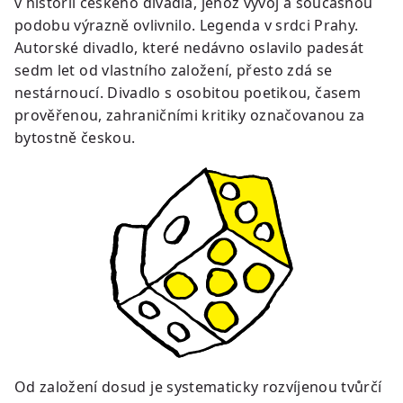
v historii českého divadla, jehož vývoj a současnou
podobu výrazně ovlivnilo. Legenda v srdci Prahy.
Autorské divadlo, které nedávno oslavilo padesát
sedm let od vlastního založení, přesto zdá se
nestárnoucí. Divadlo s osobitou poetikou, časem
prověřenou, zahraničními kritiky označovanou za
bytostně českou.
Od založení dosud je systematicky rozvíjenou tvůrčí