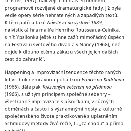
Tröster; 1967), náležející do další Schmidem
programově rozvíjené dramaturgické řady, jíž byla
vedle opery série nehratelných a zapadlých textů.
K těm patřila také
Návštěva na výstavě 1889
,
naivistická hra malíře Henriho Rousseaua-Celníka,
s níž Ypsilonka ještě stihne zažít mimořádný úspěch
na Festivalu světového divadla v Nancy (1968), než
dojde k dlouholetému zákazu všech jejích dalších
cest do zahraničí.
Happening a improvizační tendence těchto raných
let vrcholí nemravnou pohádkou
Princezna Kudrlinda
(1966), dále pak
Takzvaným večerem na přidanou
(1966), s užitým principem společné sebehry –
všestranné improvizace s písničkami, v různých
obměnách a často i s významnými hosty z kulturně
společenského života praktikované s uplatněním
Schmidovy metody živé režie, tj. „za chodu“ a přímo
na jevišti.