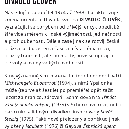
Divadlo člověk
Následující období let 1974 až 1988 charakterizuje
změna orientace Divadla svět na
DIVADLO ČLOVĚK
,
vyznačující se pohybem od dřívější encyklopedické
šíře více směrem k lidské výjimečnosti, jedinečnosti
a prohloubenosti. Dále a zase jinak se rozvíjí česká
otázka, přibude téma času a místa, téma moci,
otázky trapnosti, ale i geniality, nově se opírající
o životy a osudy velkých osobností.
K nejvýznamnějším inscenacím tohoto období patří
Michelangelo Buonarroti
(1974), s nímž Ypsilonka
může (teprve až šest let po premiéře) opět začít
jezdit za hranice, zároveň i Schmidova hra
Třináct
vůní (z deníku žákyně)
(1975) v Schormově režii, nebo
barokním a lidovým divadlem inspirovaný
Kovář
Stelzig
(1975). Také nově přeložený a poněkud jinak
vyložený
Makbeth
(1976) či Gayova
Žebrácká opera