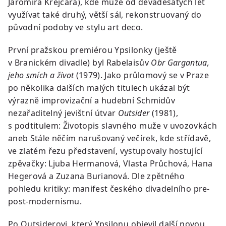
Jaromíra Krejcara), kde může od devadesátých let
využívat také druhý, větší sál, rekonstruovaný do
původní podoby ve stylu art deco.
První pražskou premiérou Ypsilonky (ještě
v Branickém divadle) byl Rabelaisův
Obr Gargantua,
jeho smích a život
(1979). Jako průlomový se v Praze
po několika dalších malých titulech ukázal být
výrazně improvizační a hudební Schmidův
nezařaditelný jevištní útvar
Outsider
(1981),
s podtitulem: Životopis slavného muže v uvozovkách
aneb Stále něčím narušovaný večírek, kde střídavě,
ve zlatém řezu představení, vystupovaly hostující
zpěvačky: Ljuba Hermanová, Vlasta Průchová, Hana
Hegerová a Zuzana Burianová. Dle zpětného
pohledu kritiky: manifest českého divadelního pre-
post-modernismu.
Po Outsiderovi, který Ypsilonu objevil další novou