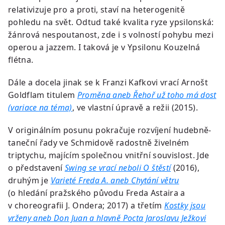
relativizuje pro a proti, staví na heterogenitě
pohledu na svět. Odtud také kvalita ryze ypsilonská:
žánrová nespoutanost, zde i s volností pohybu mezi
operou a jazzem. I taková je v Ypsilonu Kouzelná
flétna.
Dále a docela jinak se k Franzi Kafkovi vrací Arnošt
Goldflam titulem
Proměna aneb Řehoř už toho má dost
(variace na téma)
, ve vlastní úpravě a režii (2015).
V originálním posunu pokračuje rozvíjení hudebně-
taneční řady ve Schmidově radostně živelném
triptychu, majícím společnou vnitřní souvislost. Jde
o představení
Swing se vrací neboli O štěstí
(2016),
druhým je
Varieté Freda A. aneb Chytání větru
(o hledání pražského původu Freda Astaira a
v choreografii J. Ondera; 2017) a třetím
Kostky jsou
vrženy aneb Don Juan a hlavně Pocta Jaroslavu Ježkovi