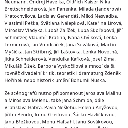
Neumann, Ondřej Havelka, Oldřich Kaiser, Nika
Brettschneiderová, Jan Panenka, Milada (Janderová)
Kratochvílová, Ladislav Gerendáš, Miloš Nesvadba,
Vlastimil Peška, Světlana Nálepková, Kateřina Lírová,
Miroslav Vladyka, Luboš Zajíček, Luba Skořepová, Jiří
Schmitzer, Vladimír Kratina, Ivana Chýlková, Lenka
Termerová, Jan Vondráček, Jana Sováková, Martin
Myšička, Jan Stříbrný, Jiří Laštovka, Lenka Novotná,
Jitka Schneiderová, Vendulka Kafková, Josef Zíma,
Mikuláš Čížek, Barbora Vyskočilová a mnozí další,
rovněž divadelní kritik, teoretik i dramaturg Zdeněk
Hořínek nebo historik umění Bohumil Nuska.
Ze scénografů nutno připomenout Jaroslava Malinu
a Miroslava Melenu, také Jana Schmida, dále
Vratislava Habra, Pavla Nešlehu, Helenu Anýžovou,
Jiřího Bendu, Irenu Greifovou, Šárku Havlíčkovou,
Janu Břežkovou, Monu Hafsahl, Janu Sovákovou,