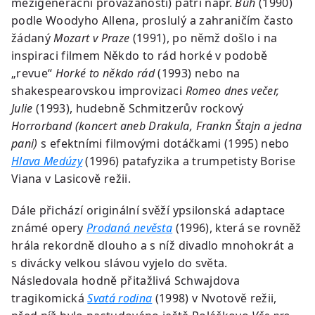
mezigenerační provázaností) patří např.
Bůh
(1990)
podle Woodyho Allena, proslulý a zahraničím často
žádaný
Mozart v Praze
(1991), po němž došlo i na
inspiraci filmem Někdo to rád horké v podobě
„revue“
Horké to někdo rád
(1993) nebo na
shakespearovskou improvizaci
Romeo dnes večer,
Julie
(1993), hudebně Schmitzerův rockový
Horrorband (koncert aneb Drakula, Frankn Štajn a jedna
pani)
s efektními filmovými dotáčkami (1995) nebo
Hlava Medúzy
(1996) patafyzika a trumpetisty Borise
Viana v Lasicově režii.
Dále přichází originální svěží ypsilonská adaptace
známé opery
Prodaná nevěsta
(1996), která se rovněž
hrála rekordně dlouho a s níž divadlo mnohokrát a
s divácky velkou slávou vyjelo do světa.
Následovala hodně přitažlivá Schwajdova
tragikomická
Svatá rodina
(1998) v Nvotově režii,