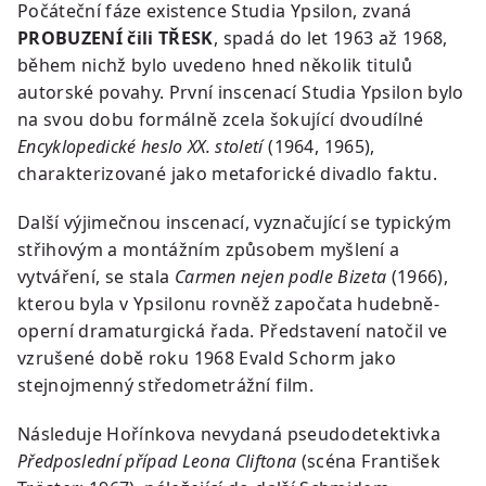
Počáteční fáze existence Studia Ypsilon, zvaná
PROBUZENÍ čili TŘESK
, spadá do let 1963 až 1968,
během nichž bylo uvedeno hned několik titulů
autorské povahy. První inscenací Studia Ypsilon bylo
na svou dobu formálně zcela šokující dvoudílné
Encyklopedické heslo XX. století
(1964, 1965),
charakterizované jako metaforické divadlo faktu.
Další výjimečnou inscenací, vyznačující se typickým
střihovým a montážním způsobem myšlení a
vytváření, se stala
Carmen nejen podle Bizeta
(1966),
kterou byla v Ypsilonu rovněž započata hudebně-
operní dramaturgická řada. Představení natočil ve
vzrušené době roku 1968 Evald Schorm jako
stejnojmenný středometrážní film.
Následuje Hořínkova nevydaná pseudodetektivka
Předposlední případ Leona Cliftona
(scéna František