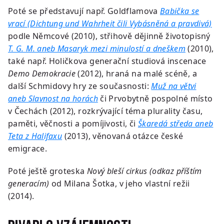
Poté se představují např. Goldflamova
Babička se
vrací (Dichtung und Wahrheit čili Vybásněná a pravdivá)
podle Němcové (2010), střihově dějinně životopisný
T. G. M. aneb Masaryk mezi minulostí a dneškem
(2010),
také např. Holičkova generační studiová inscenace
Demo Demokracie
(2012), hraná na malé scéně, a
další Schmidovy hry ze současnosti:
Muž na větvi
aneb Slavnost na horách
či Prvobytně pospolné místo
v Čechách (2012), rozkrývající téma plurality času,
paměti, věčnosti a pomíjivosti, či
Škaredá středa aneb
Teta z Halifaxu
(2013), věnovaná otázce české
emigrace.
Poté ještě groteska
Nový bleší cirkus (odkaz příštím
generacím)
od Milana Šotka, v jeho vlastní režii
(2014).