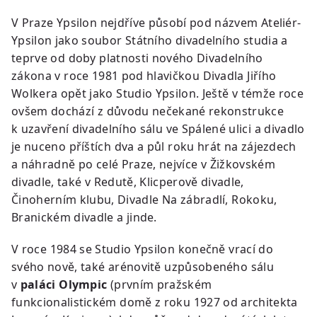
V Praze Ypsilon nejdříve působí pod názvem Ateliér-
Ypsilon jako soubor Státního divadelního studia a
teprve od doby platnosti nového Divadelního
zákona v roce 1981 pod hlavičkou Divadla Jiřího
Wolkera opět jako Studio Ypsilon. Ještě v témže roce
ovšem dochází z důvodu nečekané rekonstrukce
k uzavření divadelního sálu ve Spálené ulici a divadlo
je nuceno příštích dva a půl roku hrát na zájezdech
a náhradně po celé Praze, nejvíce v Žižkovském
divadle, také v Redutě, Klicperově divadle,
Činoherním klubu, Divadle Na zábradlí, Rokoku,
Branickém divadle a jinde.
V roce 1984 se Studio Ypsilon konečně vrací do
svého nově, také arénovitě uzpůsobeného sálu
v
paláci Olympic
(prvním pražském
funkcionalistickém domě z roku 1927 od architekta