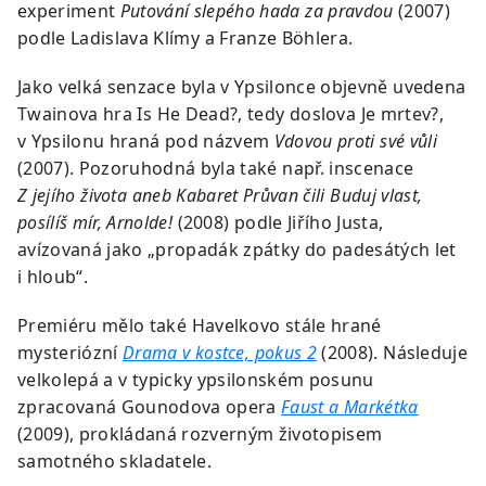
experiment
Putování slepého hada za pravdou
(2007)
podle Ladislava Klímy a Franze Böhlera.
Jako velká senzace byla v Ypsilonce objevně uvedena
Twainova hra Is He Dead?, tedy doslova Je mrtev?,
v Ypsilonu hraná pod názvem
Vdovou proti své vůli
(2007). Pozoruhodná byla také např. inscenace
Z jejího života aneb Kabaret Průvan čili Buduj vlast,
posílíš mír, Arnolde!
(2008) podle Jiřího Justa,
avízovaná jako „propadák zpátky do padesátých let
i hloub“.
Premiéru mělo také Havelkovo stále hrané
mysteriózní
Drama v kostce, pokus 2
(2008). Následuje
velkolepá a v typicky ypsilonském posunu
zpracovaná Gounodova opera
Faust a Markétka
(2009), prokládaná rozverným životopisem
samotného skladatele.