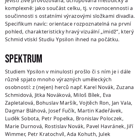
jevišti živě provozovaná, uchopovaná metodicky a
komplexně: jako součást celku, tj. v rovnocennosti a
součinnosti s ostatními výrazovými složkami divadla.
Specifikum navíc: orientace rozpoznatelná na první
pohled, charakteristicky hravý vizuální „imidž“, který
Schmid vtiskl Studiu Ypsilon ihned na počátku.
Spektrum
Studiem Ypsilon v minulosti prošlo či s ním je i dále
různě spjato mnoho výrazných uměleckých
osobností: z (nejen) herců např. Karel Novák, Zuzana
Schmidová, Jitka Nováková, Miloš Bílek, Eva
Zapletalová, Bohuslav Maršík, Vojtěch Ron, Jan Vala,
Dagmar Bláhová, Josef Fučík, Martin Kadeřávek,
Luděk Sobota, Petr Popelka, Bronislav Poloczek,
Marie Durnová, Rostislav Novák, Pavel Havránek, Jiří
Wimmer, Petr Kratochvíl, Ada Kohuth, Julek