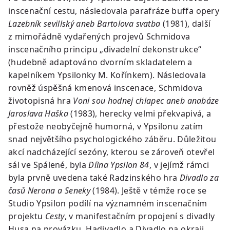
inscenační cestu, následovala parafráze buffa opery
Lazebník sevillský aneb Bartolova svatba
(1981), další
z mimořádně vydařených projevů Schmidova
inscenačního principu „divadelní dekonstrukce“
(hudebně adaptováno dvorním skladatelem a
kapelníkem Ypsilonky M. Kořínkem). Následovala
rovněž úspěšná kmenová inscenace, Schmidova
životopisná hra
Voni sou hodnej chlapec aneb anabáze
Jaroslava Haška
(1983), herecky velmi překvapivá, a
přestože neobyčejně humorná, v Ypsilonu zatím
snad největšího psychologického záběru. Důležitou
akcí nadcházející sezóny, kterou se zároveň otevřel
sál ve Spálené, byla
Dílna Ypsilon 84
, v jejímž rámci
byla prvně uvedena také Radzinského hra
Divadlo za
časů Nerona a Seneky
(1984). Ještě v témže roce se
Studio Ypsilon podílí na významném inscenačním
projektu
Cesty
, v manifestačním propojení s divadly
Husa na provázku, Hadivadlo a Divadlo na okraji.