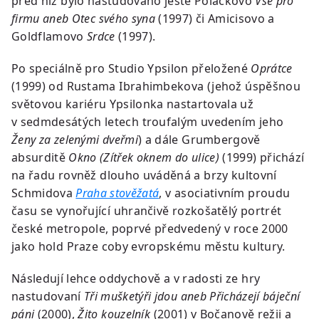
před níž bylo nastudováno ještě Poláčkovo
Vše pro
firmu aneb Otec svého syna
(1997) či Amicisovo a
Goldflamovo
Srdce
(1997).
Po speciálně pro Studio Ypsilon přeložené
Oprátce
(1999) od Rustama Ibrahimbekova (jehož úspěšnou
světovou kariéru Ypsilonka nastartovala už
v sedmdesátých letech troufalým uvedením jeho
Ženy za zelenými dveřmi
) a dále Grumbergově
absurditě
Okno (Zítřek oknem do ulice)
(1999) přichází
na řadu rovněž dlouho uváděná a brzy kultovní
Schmidova
Praha stověžatá
, v asociativním proudu
času se vynořující uhrančivě rozkošatělý portrét
české metropole, poprvé předvedený v roce 2000
jako hold Praze coby evropskému městu kultury.
Následují lehce oddychově a v radosti ze hry
nastudovaní
Tři mušketýři jdou aneb Přicházejí báječní
páni
(2000),
Žito kouzelník
(2001) v Bočanově režii a