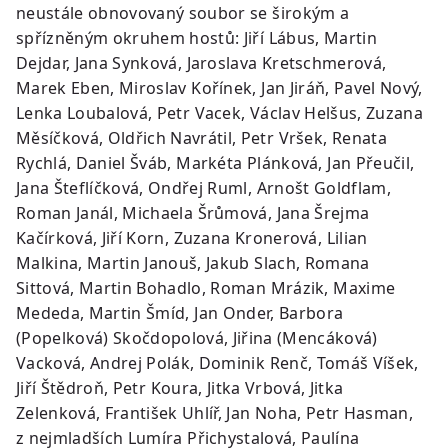
neustále obnovovaný soubor se širokým a
spřízněným okruhem hostů: Jiří Lábus, Martin
Dejdar, Jana Synková, Jaroslava Kretschmerová,
Marek Eben, Miroslav Kořínek, Jan Jiráň, Pavel Nový,
Lenka Loubalová, Petr Vacek, Václav Helšus, Zuzana
Měsíčková, Oldřich Navrátil, Petr Vršek, Renata
Rychlá, Daniel Šváb, Markéta Plánková, Jan Přeučil,
Jana Šteflíčková, Ondřej Ruml, Arnošt Goldflam,
Roman Janál, Michaela Šrůmová, Jana Šrejma
Kačírková, Jiří Korn, Zuzana Kronerová, Lilian
Malkina, Martin Janouš, Jakub Slach, Romana
Sittová, Martin Bohadlo, Roman Mrázik, Maxime
Mededa, Martin Šmíd, Jan Onder, Barbora
(Popelková) Skočdopolová, Jiřina (Mencáková)
Vacková, Andrej Polák, Dominik Renč, Tomáš Víšek,
Jiří Štědroň, Petr Koura, Jitka Vrbová, Jitka
Zelenková, František Uhlíř, Jan Noha, Petr Hasman,
z nejmladších Lumíra Přichystalová, Paulína