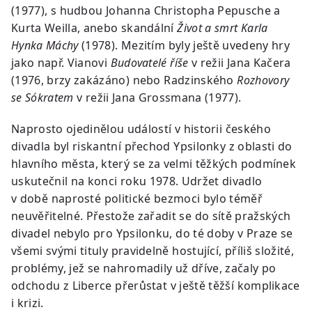
(1977), s hudbou Johanna Christopha Pepusche a
Kurta Weilla, anebo skandální
Život a smrt Karla
Hynka Máchy
(1978). Mezitím byly ještě uvedeny hry
jako např. Vianovi
Budovatelé říše
v režii Jana Kačera
(1976, brzy zakázáno) nebo Radzinského
Rozhovory
se Sókratem
v režii Jana Grossmana (1977).
Naprosto ojedinělou událostí v historii českého
divadla byl riskantní přechod Ypsilonky z oblasti do
hlavního města, který se za velmi těžkých podmínek
uskutečnil na konci roku 1978. Udržet divadlo
v době naprosté politické bezmoci bylo téměř
neuvěřitelné. Přestože zařadit se do sítě pražských
divadel nebylo pro Ypsilonku, do té doby v Praze se
všemi svými tituly pravidelně hostující, příliš složité,
problémy, jež se nahromadily už dříve, začaly po
odchodu z Liberce přerůstat v ještě těžší komplikace
i krizi.