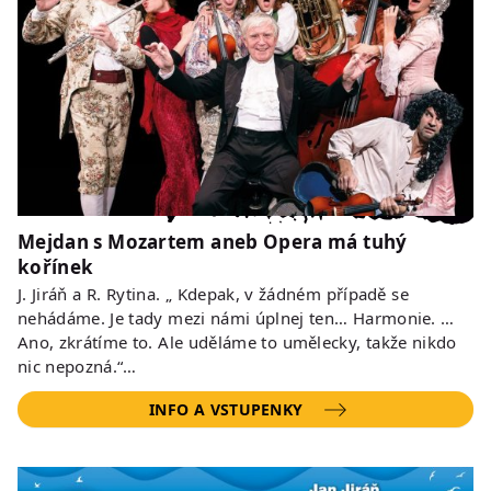
Mejdan s Mozartem aneb Opera má tuhý
kořínek
J. Jiráň a R. Rytina. „ Kdepak, v žádném případě se
nehádáme. Je tady mezi námi úplnej ten… Harmonie. …
Ano, zkrátíme to. Ale uděláme to umělecky, takže nikdo
nic nepozná.“…
INFO A VSTUPENKY