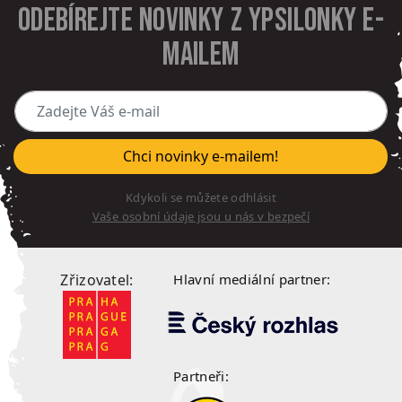
Odebírejte novinky z Ypsilonky e-
mailem
Zadejte Váš e-mail
Chci novinky e-mailem!
Kdykoli se můžete odhlásit
Vaše osobní údaje jsou u nás v bezpečí
Zřizovatel:
Hlavní mediální partner:
Partneři: