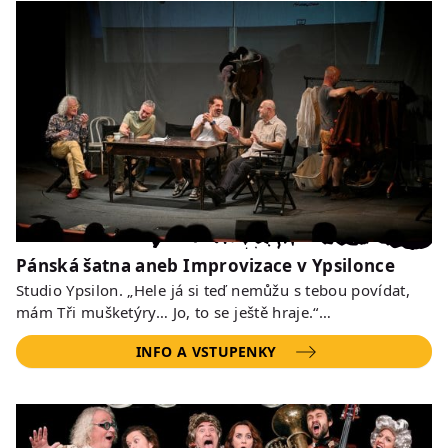
Pánská šatna aneb Improvizace v Ypsilonce
Studio Ypsilon. „Hele já si teď nemůžu s tebou povídat,
mám Tři mušketýry… Jo, to se ještě hraje.“…
INFO A VSTUPENKY