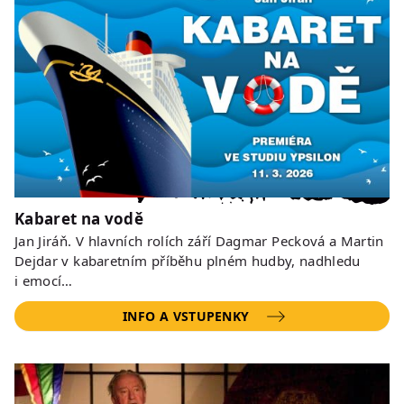
Kabaret na vodě
Jan Jiráň. V hlavních rolích září Dagmar Pecková a Martin
Dejdar v kabaretním příběhu plném hudby, nadhledu
i emocí…
INFO A VSTUPENKY