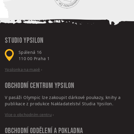
Studio Ypsilon
Spálená 16
110 00
Praha 1
Ypsilonka na mapě
›
Obchodní centrum
Ypsilon
V pasáži Olympic lze zakoupit dárkové poukazy, knihy a
publikace z produkce Nakladatelství Studia Ypsilon.
Více o obchodním centru
›
Obchodní oddělení a pokladna