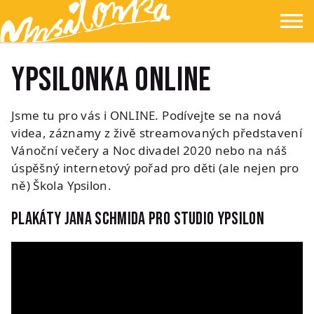
Přejít na hlavní obsah
Přejít na navigaci
Přejít na hledání
Ypsilonka
☰
Ypsilonka ONLINE
Jsme tu pro vás i ONLINE. Podívejte se na nová
videa, záznamy z živě streamovaných představení
Vánoční večery a Noc divadel 2020 nebo na náš
úspěšný internetový pořad pro děti (ale nejen pro
ně) Škola Ypsilon.
Plakáty Jana Schmida pro Studio Ypsilon