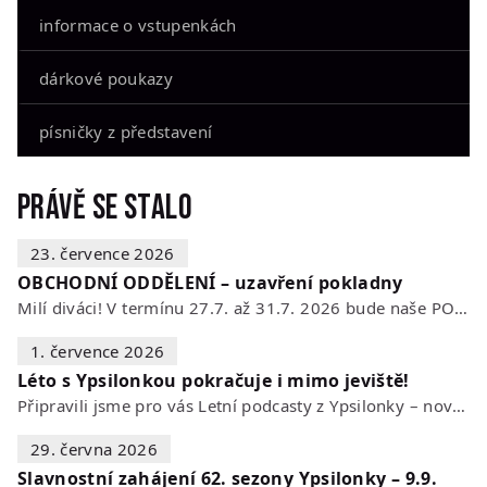
informace o vstupenkách
dárkové poukazy
písničky z představení
Právě se stalo
23. července 2026
OBCHODNÍ ODDĚLENÍ – uzavření pokladny
Milí diváci! V termínu 27.7. až 31.7. 2026 bude naše POKLADNA z technických…
1. července 2026
Léto s Ypsilonkou pokračuje i mimo jeviště!
Připravili jsme pro vás Letní podcasty z Ypsilonky – novou sérii rozhovorů s…
29. června 2026
Slavnostní zahájení 62. sezony Ypsilonky – 9.9.