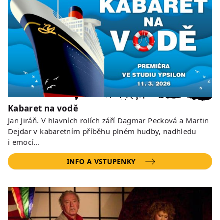
Kabaret na vodě
Jan Jiráň. V hlavních rolích září Dagmar Pecková a Martin
Dejdar v kabaretním příběhu plném hudby, nadhledu
i emocí…
INFO A VSTUPENKY