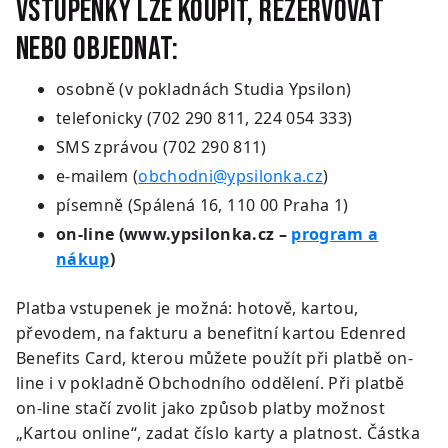
Vstupenky lze koupit, rezervovat
nebo objednat:
osobně (v pokladnách Studia Ypsilon)
telefonicky (
702 290 811
,
224 054 333
)
SMS zprávou (
702 290 811
)
e-mailem (
obchodni@ypsilonka.cz
)
písemně (Spálená 16, 110 00 Praha 1)
on-line (www.ypsilonka.cz –
program a
nákup
)
Platba vstupenek je možná: hotově, kartou,
převodem, na fakturu a benefitní kartou Edenred
Benefits Card, kterou můžete použít při platbě on-
line i v pokladně Obchodního oddělení. Při platbě
on-line stačí zvolit jako způsob platby možnost
„Kartou online“, zadat číslo karty a platnost. Částka