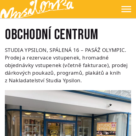
Přejít na hlavní obsah
Přejít na navigaci
Přejít na hledání
Ypsilonka
☰
Obchodní centrum
STUDIA YPSILON, SPÁLENÁ 16 – PASÁŽ OLYMPIC.
Prodej a rezervace vstupenek, hromadné
objednávky vstupenek (včetně fakturace), prodej
dárkových poukazů, programů, plakátů a knih
z Nakladatelství Studia Ypsilon.