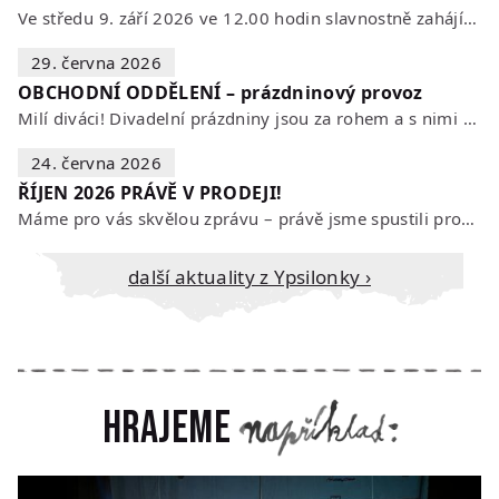
Ve středu 9. září 2026 ve 12.00 hodin slavnostně zahájíme novou divadelní…
29. června 2026
OBCHODNÍ ODDĚLENÍ – prázdninový provoz
Milí diváci! Divadelní prázdniny jsou za rohem a s nimi se mění i otevírací…
24. června 2026
ŘÍJEN 2026 PRÁVĚ V PRODEJI!
Máme pro vás skvělou zprávu – právě jsme spustili prodej vstupenek na říjen…
Další aktuality z Ypsilonky ›
Hrajeme