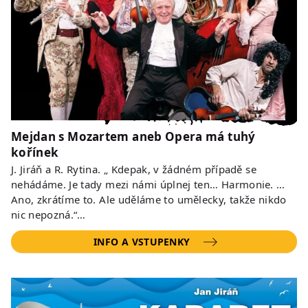
Mejdan s Mozartem aneb Opera má tuhý
kořínek
J. Jiráň a R. Rytina. „ Kdepak, v žádném případě se
nehádáme. Je tady mezi námi úplnej ten… Harmonie. …
Ano, zkrátíme to. Ale uděláme to umělecky, takže nikdo
nic nepozná.“…
INFO A VSTUPENKY