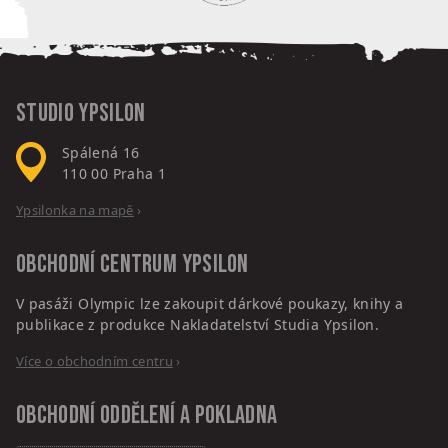
Studio Ypsilon
Spálená 16
110 00
Praha 1
Ypsilonka na mapě
›
Obchodní centrum
Ypsilon
V pasáži Olympic lze zakoupit dárkové poukazy, knihy a
publikace z produkce Nakladatelství Studia Ypsilon.
Více o obchodním centru
›
Obchodní oddělení a pokladna