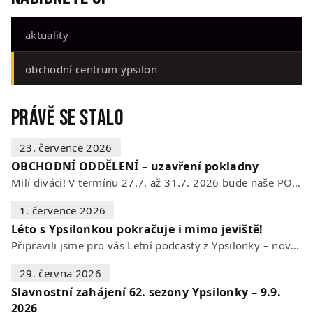
aktuality
obchodní centrum ypsilon
Právě se stalo
23. července 2026
OBCHODNÍ ODDĚLENÍ – uzavření pokladny
Milí diváci! V termínu 27.7. až 31.7. 2026 bude naše POKLADNA z technických…
1. července 2026
Léto s Ypsilonkou pokračuje i mimo jeviště!
Připravili jsme pro vás Letní podcasty z Ypsilonky – novou sérii rozhovorů s…
29. června 2026
Slavnostní zahájení 62. sezony Ypsilonky – 9.9.
2026