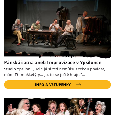
Pánská šatna aneb Improvizace v Ypsilonce
Studio Ypsilon. „Hele já si teď nemůžu s tebou povídat,
mám Tři mušketýry… Jo, to se ještě hraje.“…
INFO A VSTUPENKY