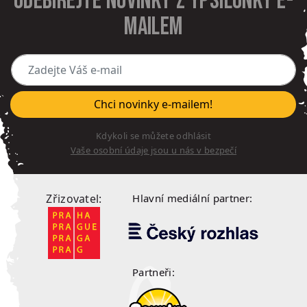
Odebírejte novinky z Ypsilonky e-
mailem
Zadejte Váš e-mail
Chci novinky e-mailem!
Kdykoli se můžete odhlásit
Vaše osobní údaje jsou u nás v bezpečí
Zřizovatel:
Hlavní mediální partner:
Partneři: