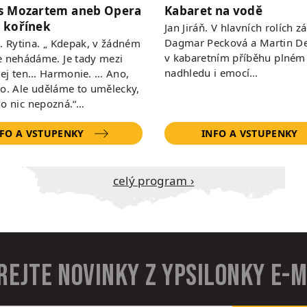
s Mozartem aneb Opera
Kabaret na vodě
 kořínek
Jan Jiráň. V hlavních rolích zá
Dagmar Pecková a Martin De
 R. Rytina. „ Kdepak, v žádném
v kabaretním příběhu plném
e nehádáme. Je tady mezi
nadhledu i emocí…
ej ten… Harmonie. … Ano,
to. Ale uděláme to umělecky,
do nic nepozná.“…
FO A VSTUPENKY
INFO A VSTUPENKY
Celý program ›
rejte novinky z Ypsilonky e-