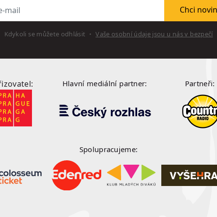
l
Chci novi
Kdykoli se můžete odhlásit
Vaše osobní údaje jsou u nás v bezpečí
řizovatel:
Hlavní mediální partner:
Partneři:
Spolupracujeme: