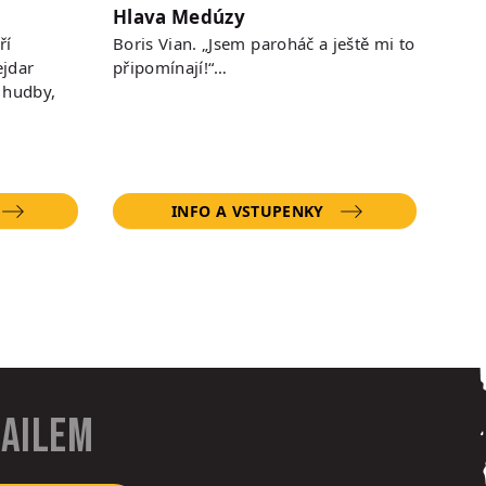
Hlava Medúzy
ří
Boris Vian. „Jsem paroháč a ještě mi to
jdar
připomínají!“…
 hudby,
INFO A VSTUPENKY
mailem