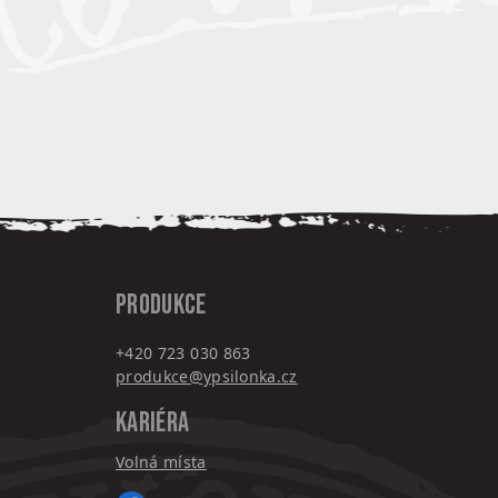
PRODUKCE
+420 7
23 030 863
produkce@ypsilonka.cz
KARIÉRA
Volná místa