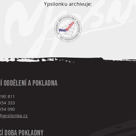
Ypsilonku archivuje:
í oddělení a pokladna
290 811
054 333
054 090
ypsilonka.cz
cí doba pokladny