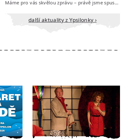
Máme pro vás skvělou zprávu – právě jsme spustili prodej vstupenek na říjen…
Další aktuality z Ypsilonky ›