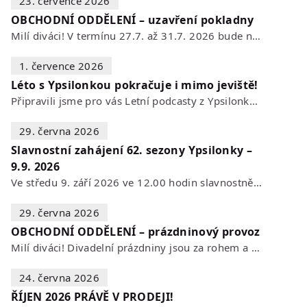
23. července 2026
OBCHODNÍ ODDĚLENÍ – uzavření pokladny
Milí diváci! V termínu 27.7. až 31.7. 2026 bude naše POKLADNA z technických…
1. července 2026
Léto s Ypsilonkou pokračuje i mimo jeviště!
Připravili jsme pro vás Letní podcasty z Ypsilonky – novou sérii rozhovorů s…
29. června 2026
Slavnostní zahájení 62. sezony Ypsilonky –
9.9. 2026
Ve středu 9. září 2026 ve 12.00 hodin slavnostně zahájíme novou divadelní…
29. června 2026
OBCHODNÍ ODDĚLENÍ – prázdninový provoz
Milí diváci! Divadelní prázdniny jsou za rohem a s nimi se mění i otevírací…
24. června 2026
ŘÍJEN 2026 PRÁVĚ V PRODEJI!