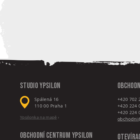
Studio Ypsilon
Obchodn
Spálená 16
+420 702 
110 00
Praha 1
+420 224 
+420 224 
Ypsilonka na mapě
›
obchodni@
Obchodní centrum
Ypsilon
Otevíra