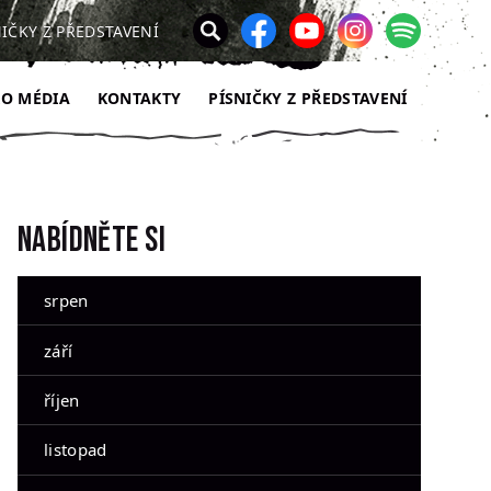
NIČKY Z PŘEDSTAVENÍ
RO MÉDIA
KONTAKTY
PÍSNIČKY Z PŘEDSTAVENÍ
Nabídněte si
srpen
září
říjen
listopad