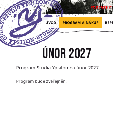
Přejít na hlavní obsah
Přejít na navigaci
Přejít na hledání
PODCAST(Y)
ÚVOD
PROGRAM A NÁKUP
REP
Únor 2027
Program Studia Ypsilon na únor 2027.
Program bude zveřejněn.