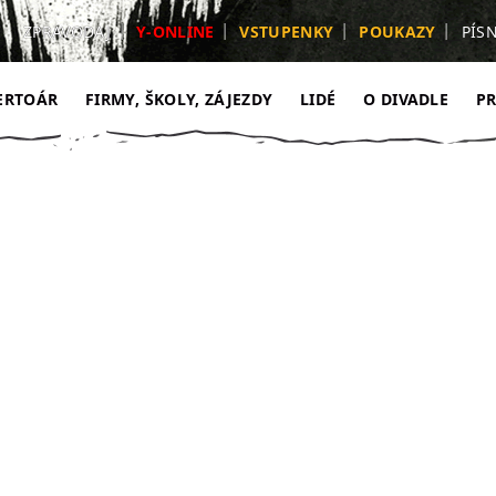
ZPRAVODAJ
Y-ONLINE
VSTUPENKY
POUKAZY
PÍS
ERTOÁR
FIRMY, ŠKOLY, ZÁJEZDY
LIDÉ
O DIVADLE
P