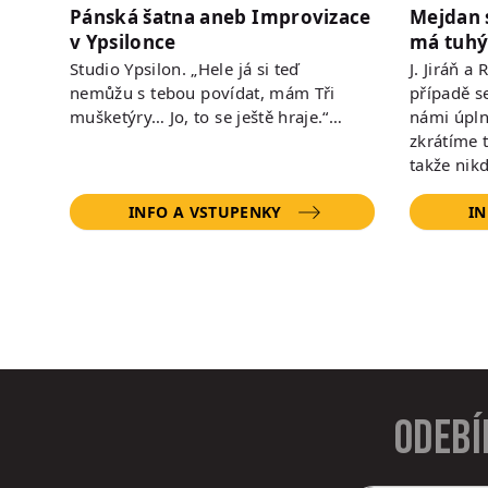
Pánská šatna aneb Improvizace
Mejdan 
v Ypsilonce
má tuhý
Studio Ypsilon. „Hele já si teď
J. Jiráň a
nemůžu s tebou povídat, mám Tři
případě s
mušketýry… Jo, to se ještě hraje.“…
námi úpln
zkrátíme 
takže nik
INFO A VSTUPENKY
IN
Odebí