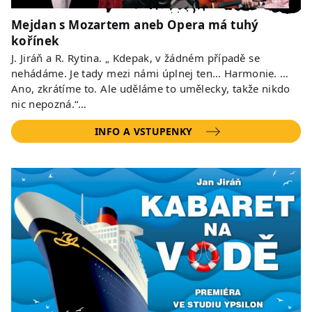
Mejdan s Mozartem aneb Opera má tuhý
kořínek
J. Jiráň a R. Rytina. „ Kdepak, v žádném případě se
nehádáme. Je tady mezi námi úplnej ten… Harmonie. …
Ano, zkrátíme to. Ale uděláme to umělecky, takže nikdo
nic nepozná.“…
INFO A VSTUPENKY