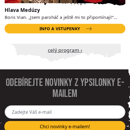
Hlava Medúzy
Boris Vian. „Jsem paroháč a ještě mi to připomínají!“…
INFO A VSTUPENKY
Celý program ›
Odebírejte novinky z Ypsilonky e-
mailem
Zadejte Váš e-mail
Chci novinky e-mailem!