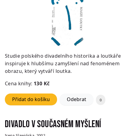
Studie polského divadelního historika a loutkáře
inspiruje k hlubšímu zamyšlení nad fenoménem
obrazu, který vytváří loutka.
Cena knihy:
13
0 Kč
Přidat do košíku
Odebrat
0
Divadlo v současném myšlení
Irena Slawińska, 2002