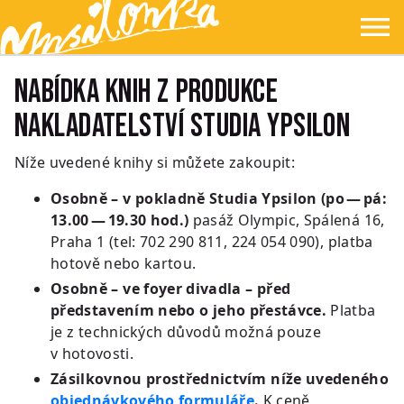
Přejít na hlavní obsah
Přejít na navigaci
Přejít na hledání
Ypsilonka
☰
Nabídka knih z produkce
Nakladatelství Studia Ypsilon
Níže uvedené knihy si můžete zakoupit:
Osobně – v pokladně Studia Ypsilon (po — pá:
13.00 — 19.30 hod.)
pasáž Olympic, Spálená 16,
Praha 1 (tel: 702 290 811, 224 054 090), platba
hotově nebo kartou.
Osobně – ve foyer divadla – před
představením nebo o jeho přestávce.
Platba
je z technických důvodů možná pouze
v hotovosti.
Zásilkovnou prostřednictvím níže uvedeného
objednávkového formuláře
.
K ceně