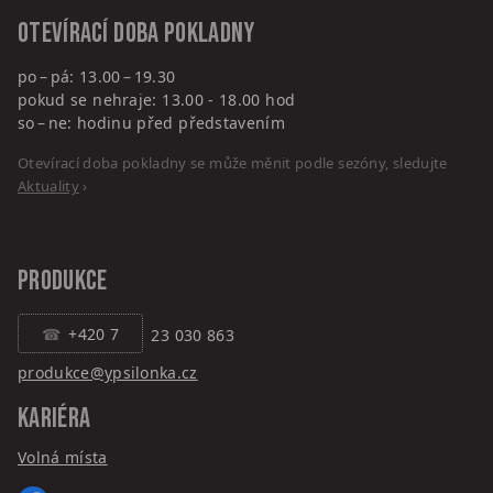
Otevírací doba pokladny
po – pá: 13.00 – 19.30
pokud se nehraje: 13.00 - 18.00 hod
so – ne: hodinu před představením
Otevírací doba pokladny se může měnit podle sezóny, sledujte
Aktuality
›
PRODUKCE
+420 7
23 030 863
produkce@ypsilonka.cz
KARIÉRA
Volná místa