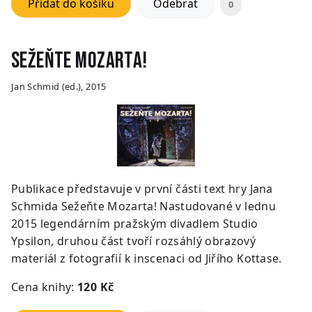
Přidat do košíku
Odebrat
0
Sežeňte Mozarta!
Jan Schmid (ed.), 2015
Publikace představuje v první části text hry Jana
Schmida Sežeňte Mozarta! Nastudované v lednu
2015 legendárním pražským divadlem Studio
Ypsilon, druhou část tvoří rozsáhlý obrazový
materiál z fotografií k inscenaci od Jiřího Kottase.
Cena knihy:
120
Kč