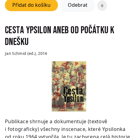
Přidat do košíku
Odebrat
0
Cesta Ypsilon aneb Od počátku k
dnešku
Jan Schmid (ed.), 2014
Publikace shrnuje a dokumentuje (textově
i fotograficky) všechny inscenace, které Ypsilonka
od roku 1964 vytvořila. Je tu zachycena celá historie