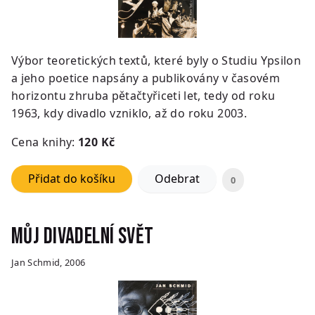
Výbor teoretických textů, které byly o Studiu Ypsilon
a jeho poetice napsány a publikovány v časovém
horizontu zhruba pětačtyřiceti let, tedy od roku
1963, kdy divadlo vzniklo, až do roku 2003.
Cena knihy:
12
0 Kč
Přidat do košíku
Odebrat
0
Můj divadelní svět
Jan Schmid, 2006