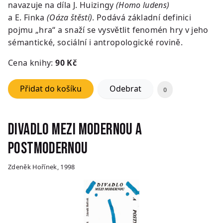
navazuje na díla J. Huizingy
(Homo ludens)
a E. Finka
(Oáza štěstí)
. Podává základní definici
pojmu „hra“ a snaží se vysvětlit fenomén hry v jeho
sémantické, sociální i antropologické rovině.
Cena knihy:
9
0 Kč
Přidat do košíku
Odebrat
0
Divadlo mezi modernou a
postmodernou
Zdeněk Hořínek, 1998