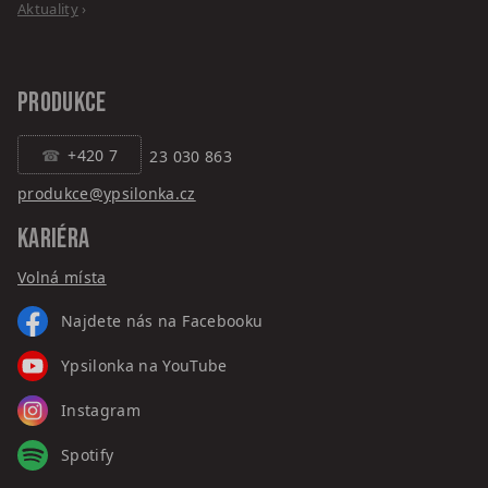
Aktuality
›
PRODUKCE
+420 7
23 030 863
produkce@ypsilonka.cz
KARIÉRA
Volná místa
Najdete nás na Facebooku
Ypsilonka na YouTube
Instagram
Spotify