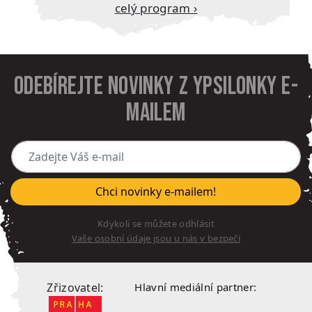
Celý program ›
Odebírejte novinky z Ypsilonky e-
mailem
Zadejte Váš e-mail
Chci novinky e-mailem!
Kdykoli se můžete odhlásit
Vaše osobní údaje jsou u nás v bezpečí
Zřizovatel:
Hlavní mediální partner: