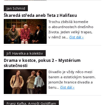
Jan Schmid
Škaredá středa aneb Teta z Halifaxu
Trochu zběsilá komedie
o absurdnostech dnešního
života. Jeden velký trapas,
v němž se…
číst dál ›
Jiří Havelka a kolektiv
Drama v kostce, pokus 2 – Mystérium
skutečnosti
Divadlo je vždy něco mezi
barem a estetickým tvarem.
Jenomže hranice divadla a
baru…
číst dál ›
Franz Kafka, Arnošt Goldflam