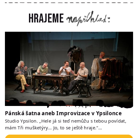
Hrajeme
Pánská šatna aneb Improvizace v Ypsilonce
Studio Ypsilon. „Hele já si teď nemůžu s tebou povídat,
mám Tři mušketýry… Jo, to se ještě hraje.“…