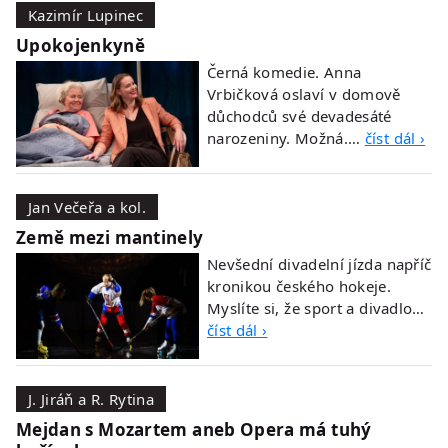
Kazimír Lupinec
Upokojenkyně
Černá komedie. Anna
Vrbičková oslaví v domově
důchodců své devadesáté
narozeniny. Možná.…
číst dál ›
Jan Večeřa a kol.
Země mezi mantinely
Nevšední divadelní jízda napříč
kronikou českého hokeje.
Myslíte si, že sport a divadlo…
číst dál ›
J. Jiráň a R. Rytina
Mejdan s Mozartem aneb Opera má tuhý