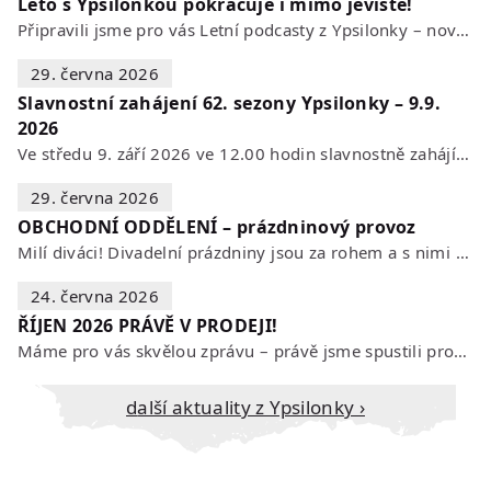
Léto s Ypsilonkou pokračuje i mimo jeviště!
Připravili jsme pro vás Letní podcasty z Ypsilonky – novou sérii rozhovorů s…
29. června 2026
Slavnostní zahájení 62. sezony Ypsilonky – 9.9.
2026
Ve středu 9. září 2026 ve 12.00 hodin slavnostně zahájíme novou divadelní…
29. června 2026
OBCHODNÍ ODDĚLENÍ – prázdninový provoz
Milí diváci! Divadelní prázdniny jsou za rohem a s nimi se mění i otevírací…
24. června 2026
ŘÍJEN 2026 PRÁVĚ V PRODEJI!
Máme pro vás skvělou zprávu – právě jsme spustili prodej vstupenek na říjen…
Další aktuality z Ypsilonky ›