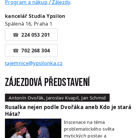
Program a nákup / Zájezdy
.
kancelář Studia Ypsilon
Spálená 16, Praha 1
224 053 201
702 268 304
tajemnice@ypsilonka.cz
Zájezdová představení
Antonín Dvořák, Jaroslav Kvapil, Jan Schmid
Rusalka nejen podle Dvořáka aneb Kdo je stará
Háta?
Inscenace na téma
problematického světa
mytických postav a