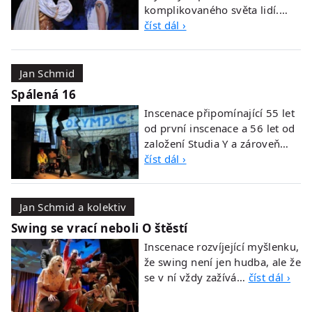
komplikovaného světa lidí.…
číst dál ›
Jan Schmid
Spálená 16
Inscenace připomínající 55 let
od první inscenace a 56 let od
založení Studia Y a zároveň…
číst dál ›
Jan Schmid a kolektiv
Swing se vrací neboli O štěstí
Inscenace rozvíjející myšlenku,
že swing není jen hudba, ale že
se v ní vždy zažívá…
číst dál ›