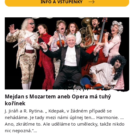
INFO A VSTUPENKY
Mejdan s Mozartem aneb Opera má tuhý
kořínek
J. Jiráň a R. Rytina. „ Kdepak, v žádném případě se
nehádáme. Je tady mezi námi úplnej ten… Harmonie. …
Ano, zkrátíme to. Ale uděláme to umělecky, takže nikdo
nic nepozná.“…