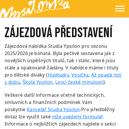
Přejít na hlavní obsah
Přejít na navigaci
Přejít na hledání
Ypsilonka
☰
Zájezdová představení
Zájezdová nabídka Studia Ypsilon pro sezonu
2025/2026 je bohatá. Byla pečlivě sestavena jak z
novějších úspěšných titulů, tak i stálic, které jsou
stále a opakovaně žádány. V nabídce máme i tituly
pro dětské diváky (
Hudbajky
,
Vosička
,
Až opadá listí
z dubu
,
Škola Ypsilon
,
Lovci české minulosti
).
Veškeré další informace včetně technických,
smluvních a finančních podmínek Vám
poskytne
Kancelář Studia Ypsilon
.Pro předběžný
dotaz lze využít také
níže uvedený formulář
.
Informace o nejbližších zájezdech najdete v sekci