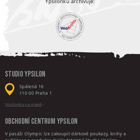
Ypsilonku archivuje:
Studio Ypsilon
Spálená 16
110 00
Praha 1
Ypsilonka na mapě
›
Obchodní centrum
Ypsilon
V pasáži Olympic lze zakoupit dárkové poukazy, knihy a