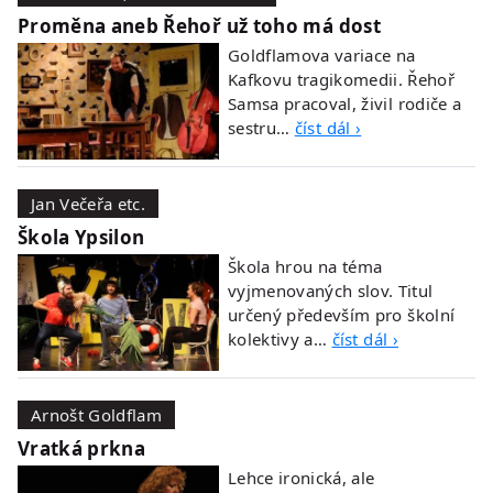
Proměna aneb Řehoř už toho má dost
Goldflamova variace na
Kafkovu tragikomedii. Řehoř
Samsa pracoval, živil rodiče a
sestru…
číst dál ›
Jan Večeřa etc.
Škola Ypsilon
Škola hrou na téma
vyjmenovaných slov. Titul
určený především pro školní
kolektivy a…
číst dál ›
Arnošt Goldflam
Vratká prkna
Lehce ironická, ale