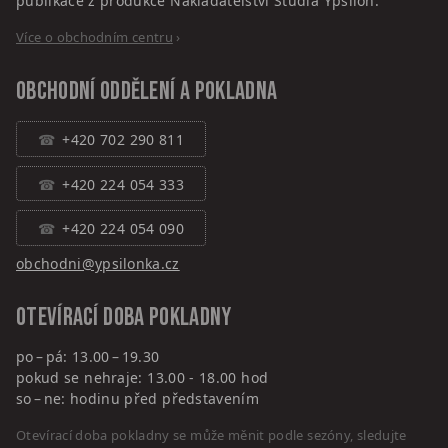
publikace z produkce Nakladatelství Studia Ypsilon.
Více o obchodním centru
›
Obchodní oddělení a pokladna
+420 702 290 811
+420 224 054 333
+420 224 054 090
obchodni@ypsilonka.cz
Otevírací doba pokladny
po – pá: 13.00 – 19.30
pokud se nehraje: 13.00 - 18.00 hod
so – ne: hodinu před představením
Otevírací doba pokladny se může měnit podle sezóny, sledujte