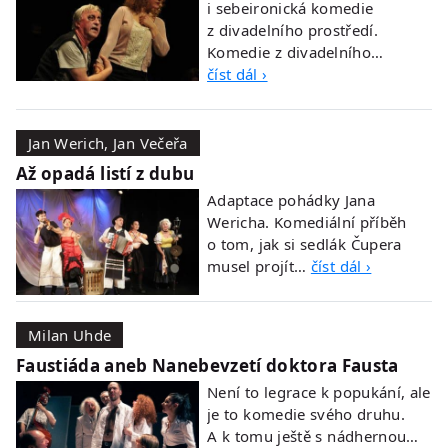
i sebeironická komedie
z divadelního prostředí.
Komedie z divadelního…
číst dál ›
Jan Werich, Jan Večeřa
Až opadá listí z dubu
Adaptace pohádky Jana
Wericha. Komediální příběh
o tom, jak si sedlák Čupera
musel projít…
číst dál ›
Milan Uhde
Faustiáda aneb Nanebevzetí doktora Fausta
Není to legrace k popukání, ale
je to komedie svého druhu.
A k tomu ještě s nádhernou…