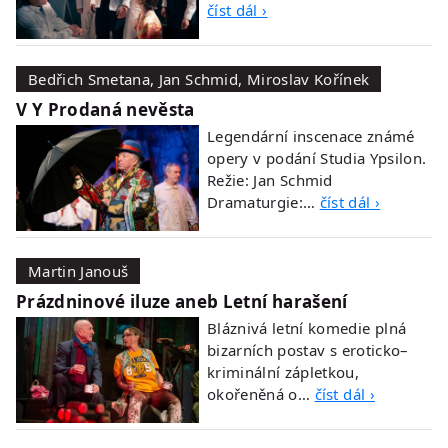
číst dál ›
Bedřich Smetana, Jan Schmid, Miroslav Kořínek
V Y Prodaná nevěsta
Legendární inscenace známé
opery v podání Studia Ypsilon.
Režie: Jan Schmid
Dramaturgie:…
číst dál ›
Martin Janouš
Prázdninové iluze aneb Letní harašení
Bláznivá letní komedie plná
bizarních postav s eroticko–
kriminální zápletkou,
okořeněná o…
číst dál ›