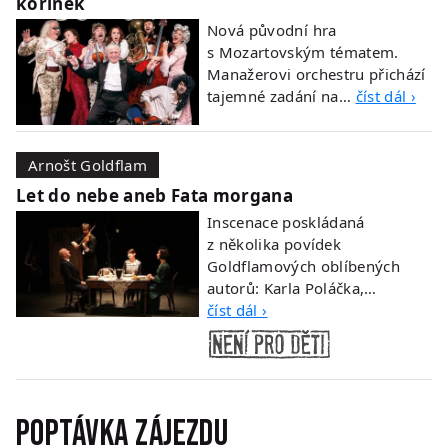
kořínek
Nová původní hra
s Mozartovským tématem.
Manažerovi orchestru přichází
tajemné zadání na…
číst dál ›
Arnošt Goldflam
Let do nebe aneb Fata morgana
Inscenace poskládaná
z několika povídek
Goldflamových oblíbených
autorů: Karla Poláčka,…
číst dál ›
Poptávka zájezdu