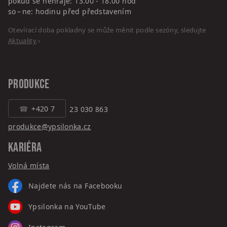
pokud se nehraje: 13.00 - 18.00 hod
so – ne: hodinu před představením
Otevírací doba pokladny se může měnit podle sezóny, sledujte
Aktuality
›
PRODUKCE
+420 7
23 030 863
produkce@ypsilonka.cz
KARIÉRA
Volná místa
Najdete nás na Facebooku
Ypsilonka na YouTube