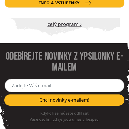
INFO A VSTUPENKY
Celý program ›
Odebírejte novinky z Ypsilonky e-
mailem
Zadejte Váš e-mail
Chci novinky e-mailem!
Kdykoli se můžete odhlásit
Vaše osobní údaje jsou u nás v bezpečí