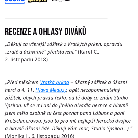
Recenze a ohlasy diváků
„Děkuji za včerejší zážitek z Vratkých prken, opravdu
„zralé a úchvatné“ představení.“
(Karel C.,
2. listopadu 2018)
„Před měsícem
Vratká prkna
– úžasný zážitek a úžasní
herci a 4. 11.
Hlava Medúzy
, opět nezapomenutelný
zážitek, abych pravdu řekla, od té doby co znám Studio
Ypsilon, už se mi ani do jiného divadla nechce a hlavně
jsem měla osobně tu čest poznat pana Lábuse a paní
Kretschmerovou, jsou to pro mě nejlepší herecká dvojice
a hlavně úžasní lidé. Děkuji Vám moc, Studio Ypsilon :-).“
(Monika J., 6. listopadu 2016)