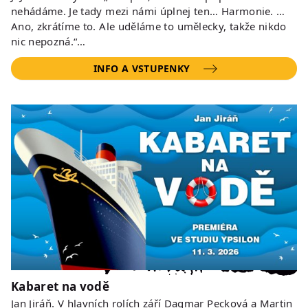
nehádáme. Je tady mezi námi úplnej ten… Harmonie. …
Ano, zkrátíme to. Ale uděláme to umělecky, takže nikdo
nic nepozná.“…
INFO A VSTUPENKY
Kabaret na vodě
Jan Jiráň. V hlavních rolích září Dagmar Pecková a Martin