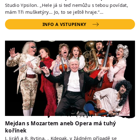
Studio Ypsilon. „Hele já si teď nemůžu s tebou povídat,
mám Tři mušketýry… Jo, to se ještě hraje.“…
INFO A VSTUPENKY
Mejdan s Mozartem aneb Opera má tuhý
kořínek
J. Jiráň a R. Rytina. „ Kdepak, v žádném případě se