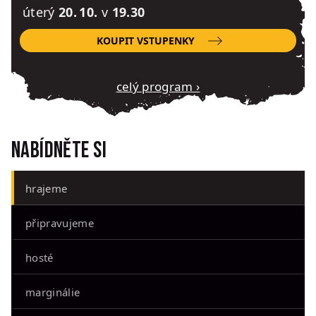
úterý
20. 10.
v
19.30
KOUPIT VSTUPENKY
Celý program ›
Nabídněte si
hrajeme
připravujeme
hosté
marginálie