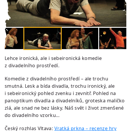
Lehce ironická, ale i sebeironická komedie
z divadelního prostředí.
Komedie z divadelního prostředí – ale trochu
smutná. Lesk a bída divadla, trochu ironický, ale
i sebeironický pohled zvenku i zevnitř. Pohled na
panoptikum divadla a divadelníků, groteska maličko
zlá, ale snad ne bez lásky. Náš svět i život zmenšené
do divadelního vzorku…
Český rozhlas Vltava:
Vratká prkna – recenze hry