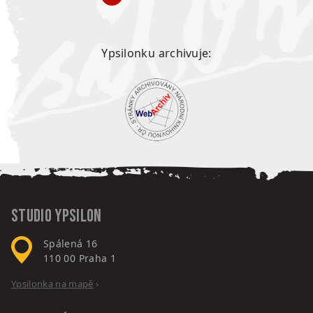
Ypsilonku archivuje:
Studio Ypsilon
Spálená 16
110 00
Praha 1
Ypsilonka na mapě
›