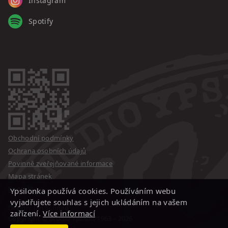
Instagram
Spotify
Obchodní podmínky
Ochrana osobních údajů
Povinně zveřejňované informace
Mapa stránek
Kontakty
Ypsilonka používá cookies. Používáním webu
vyjadřujete souhlas s jejich ukládáním na vašem
Design: Jan Schmid
zařízení.
Více informací
Copyright © Studio Ypsilon
1963 – 2026