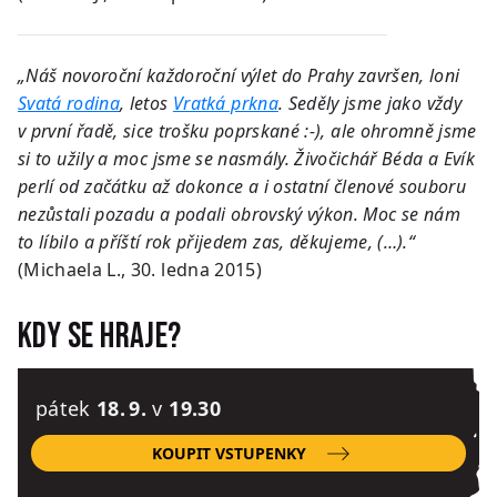
„Náš novoroční každoroční výlet do Prahy završen, loni
Svatá rodina
, letos
Vratká prkna
. Seděly jsme jako vždy
v první řadě, sice trošku poprskané :-), ale ohromně jsme
si to užily a moc jsme se nasmály. Živočichář Béda a Evík
perlí od začátku až dokonce a i ostatní členové souboru
nezůstali pozadu a podali obrovský výkon. Moc se nám
to líbilo a příští rok přijedem zas, děkujeme, (…).“
(Michaela L., 30. ledna 2015)
Kdy se hraje?
pátek
18. 9.
v
19.30
KOUPIT VSTUPENKY