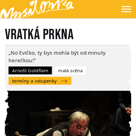
Přejít na hlavní obsah
Přejít na navigaci
Přejít na hledání
Ypsilonka
☰
Vratká prkna
„No Evičko, ty bys mohla být od minuty
herečkou!“
Arnošt Goldflam
Malá scéna
Termíny a vstupenky