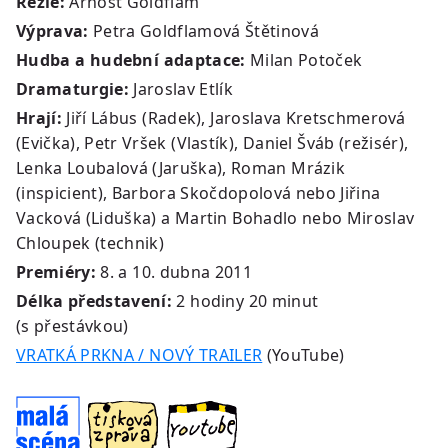
Režie:
Arnošt Goldflam
Výprava:
Petra Goldflamová Štětinová
Hudba a hudební adaptace:
Milan Potoček
Dramaturgie:
Jaroslav Etlík
Hrají:
Jiří Lábus (Radek), Jaroslava Kretschmerová
(Evička), Petr Vršek (Vlastík), Daniel Šváb (režisér),
Lenka Loubalová (Jaruška), Roman Mrázik
(inspicient), Barbora Skočdopolová nebo Jiřina
Vacková (Liduška) a Martin Bohadlo nebo Miroslav
Chloupek (technik)
Premiéry:
8. a 10. dubna 2011
Délka představení:
2 hodiny 20 minut
(s přestávkou)
VRATKÁ PRKNA / NOVÝ TRAILER
(YouTube)