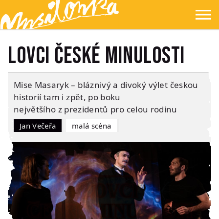
Přejít na hlavní obsah
Přejít na navigaci
Přejít na hledání
Ypsilonka
☰
Lovci české minulosti
Mise Masaryk – bláznivý a divoký výlet českou
historií tam i zpět, po boku
největšího z prezidentů pro celou rodinu
Jan Večeřa
Malá scéna