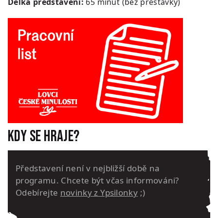
Délka představení:
65 minut (bez přestávky)
Kdy se hraje?
Představení není v nejbližší době na
programu. Chcete být včas informováni?
Odebírejte
novinky z Ypsilonky
;)