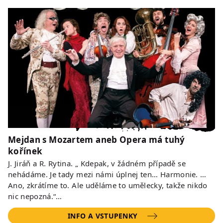
Mejdan s Mozartem aneb Opera má tuhý
kořínek
J. Jiráň a R. Rytina. „ Kdepak, v žádném případě se
nehádáme. Je tady mezi námi úplnej ten… Harmonie. …
Ano, zkrátíme to. Ale uděláme to umělecky, takže nikdo
nic nepozná.“…
INFO A VSTUPENKY