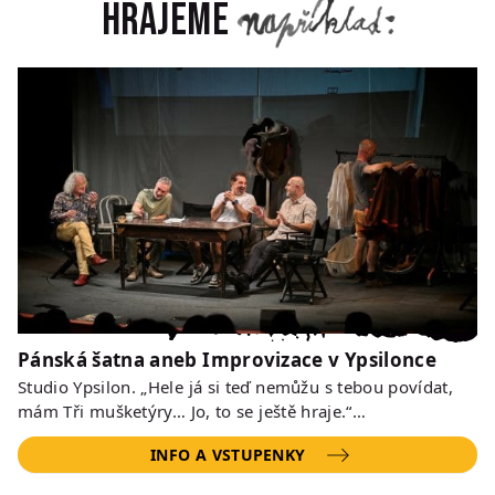
Hrajeme
Pánská šatna aneb Improvizace v Ypsilonce
Studio Ypsilon. „Hele já si teď nemůžu s tebou povídat,
mám Tři mušketýry… Jo, to se ještě hraje.“…
INFO A VSTUPENKY