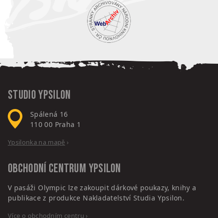
Studio Ypsilon
Spálená 16
110 00
Praha 1
Ypsilonka na mapě
›
Obchodní centrum
Ypsilon
V pasáži Olympic lze zakoupit dárkové poukazy, knihy a
publikace z produkce Nakladatelství Studia Ypsilon.
Více o obchodním centru
›