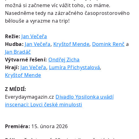
možná si začneme víc vážit toho, co máme.
Nasedněme tedy na zázračného časoprostorového
bělouše a vyrazme na trip!
Režie:
Jan Večeřa
Hudba:
Jan Večeřa
,
Kryštof Mende
,
Domink Renč
a
Jan Bradáč
Výtvarné řešení:
Ondřej Zicha
Hrají:
Jan Večeřa
,
Lumíra Přichystalová
,
Kryštof Mende
Z MÉDIÍ:
Everydaymagazin.cz
Divadlo Ypsilonka uvádí
inscenaci: Lovci české minulosti
Premiéra:
15. února 2026