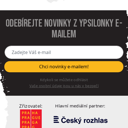
Odebírejte novinky z Ypsilonky e-
mailem
Zadejte Váš e-mail
Chci novinky e-mailem!
Kdykoli se můžete odhlásit
Vaše osobní údaje jsou u nás v bezpečí
Zřizovatel:
Hlavní mediální partner: