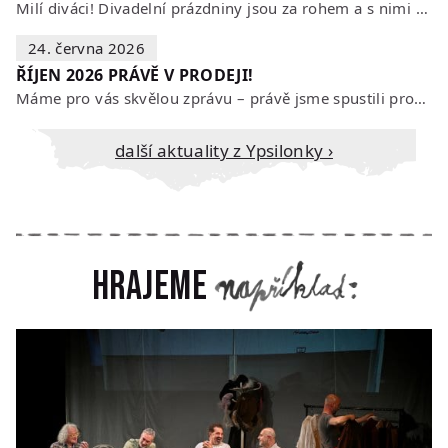
Milí diváci! Divadelní prázdniny jsou za rohem a s nimi se mění i otevírací…
24. června 2026
ŘÍJEN 2026 PRÁVĚ V PRODEJI!
Máme pro vás skvělou zprávu – právě jsme spustili prodej vstupenek na říjen…
Další aktuality z Ypsilonky ›
Hrajeme