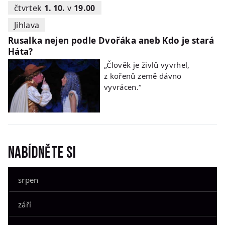
čtvrtek
1. 10.
v
19.00
Jihlava
Rusalka nejen podle Dvořáka aneb Kdo je stará
Háta?
„Člověk je živlů vyvrhel,
z kořenů země dávno
vyvrácen.“
Nabídněte si
srpen
září