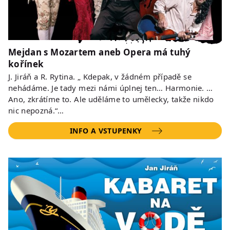
Mejdan s Mozartem aneb Opera má tuhý
kořínek
J. Jiráň a R. Rytina. „ Kdepak, v žádném případě se
nehádáme. Je tady mezi námi úplnej ten… Harmonie. …
Ano, zkrátíme to. Ale uděláme to umělecky, takže nikdo
nic nepozná.“…
INFO A VSTUPENKY