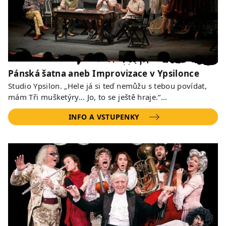
Pánská šatna aneb Improvizace v Ypsilonce
Studio Ypsilon. „Hele já si teď nemůžu s tebou povídat,
mám Tři mušketýry… Jo, to se ještě hraje.“…
INFO A VSTUPENKY