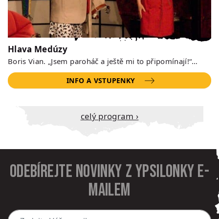
Hlava Medúzy
Boris Vian. „Jsem paroháč a ještě mi to připomínají!“…
INFO A VSTUPENKY
Celý program ›
Odebírejte novinky z Ypsilonky e-
mailem
Zadejte Váš e-mail