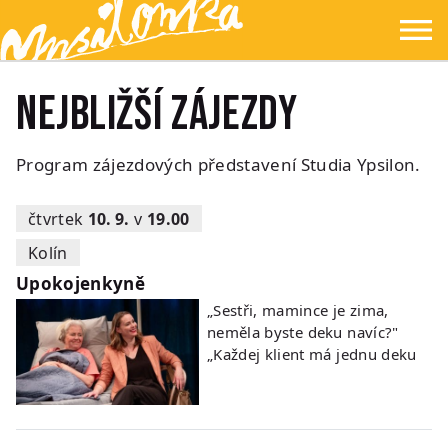
Přejít na hlavní obsah
Přejít na navigaci
Přejít na hledání
Ypsilonka
☰
Nejbližší zájezdy
Program zájezdových představení Studia Ypsilon.
čtvrtek
10. 9.
v
19.00
Kolín
Upokojenkyně
„Sestři, mamince je zima,
neměla byste deku navíc?"
„Každej klient má jednu deku
a máme plno.“