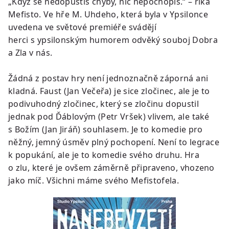
„Když se nedopustíš chyby, nic nepochopíš.“ – říká
Mefisto. Ve hře M. Uhdeho, která byla v Ypsilonce
uvedena ve světové premiéře svádějí
herci s ypsilonským humorem odvěký souboj Dobra
a Zla v nás.
Žádná z postav hry není jednoznačně záporná ani
kladná. Faust (Jan Večeřa) je sice zločinec, ale je to
podivuhodný zločinec, který se zločinu dopustil
jednak pod Ďáblovým (Petr Vršek) vlivem, ale také
s Božím (Jan Jiráň) souhlasem. Je to komedie pro
něžný, jemný úsměv plný pochopení. Není to legrace
k popukání, ale je to komedie svého druhu. Hra
o zlu, které je ovšem záměrně připraveno, vhozeno
jako míč. Všichni máme svého Mefistofela.