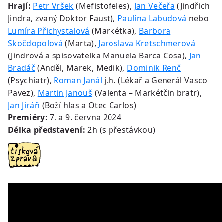
Hrají:
Petr Vršek
(Mefistofeles),
Jan Večeřa
(Jindřich
Jindra, zvaný Doktor Faust),
Paulína Labudová
nebo
Lumíra Přichystalová
(Markétka),
Barbora
Skočdopolová
(Marta),
Jaroslava Kretschmerová
(Jindrová a spisovatelka Manuela Barca Cosa),
Jan
Bradáč
(Anděl, Marek, Medik),
Dominik Renč
(Psychiatr),
Roman Janál
j.h. (Lékař a Generál Vasco
Pavez),
Martin Janouš
(Valenta – Markétčin bratr),
Jan Jiráň
(Boží hlas a Otec Carlos)
Premiéry:
7. a 9. června 2024
Délka představení:
2h (s přestávkou)