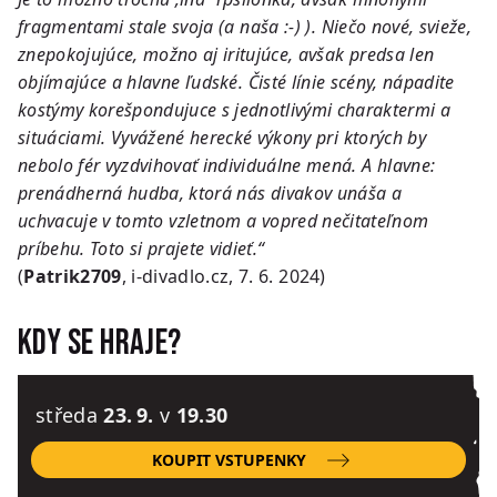
fragmentami stale svoja (a naša :-) ). Niečo nové, svieže,
znepokojujúce, možno aj iritujúce, avšak predsa len
objímajúce a hlavne ľudské. Čisté línie scény, nápadite
kostýmy korešpondujuce s jednotlivými charaktermi a
situáciami. Vyvážené herecké výkony pri ktorých by
nebolo fér vyzdvihovať individuálne mená. A hlavne:
prenádherná hudba, ktorá nás divakov unáša a
uchvacuje v tomto vzletnom a vopred nečitateľnom
príbehu. Toto si prajete vidieť.“
(
Patrik2709
, i-divadlo.cz, 7. 6. 2024)
Kdy se hraje?
středa
23. 9.
v
19.30
KOUPIT VSTUPENKY