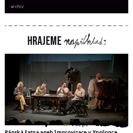
archiv
Hrajeme
Pánská šatna aneb Improvizace v Ypsilonce