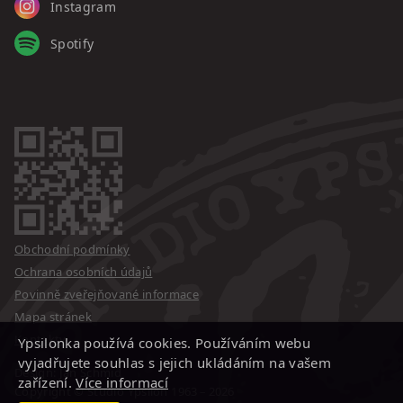
Instagram
Spotify
Obchodní podmínky
Ochrana osobních údajů
Povinně zveřejňované informace
Mapa stránek
Kontakty
Ypsilonka používá cookies. Používáním webu
vyjadřujete souhlas s jejich ukládáním na vašem
Design: Jan Schmid
zařízení.
Více informací
Copyright © Studio Ypsilon
1963 – 2026