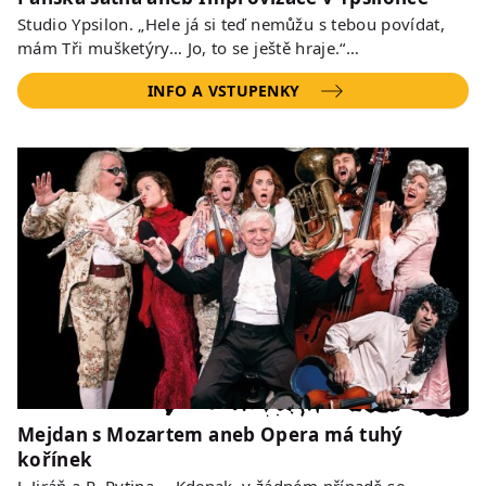
Studio Ypsilon. „Hele já si teď nemůžu s tebou povídat,
mám Tři mušketýry… Jo, to se ještě hraje.“…
INFO A VSTUPENKY
Mejdan s Mozartem aneb Opera má tuhý
kořínek