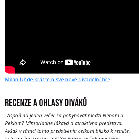
Milan Uhde krátce o své nové divadelní hře
Recenze a ohlasy diváků
„Aspoň na jeden večer sa pohybovať medzi Nebom a
Peklom? Mimoriadne lákavá a atraktívna predstava.
Avšak v rámci tohto predstvenia celkom blízko k realite.
Je to možno trochu ‚iná‘ Ypsilonka, avšak mnohými