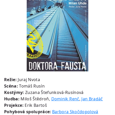
Režie:
Juraj Nvota
Scéna:
Tomáš Rusín
Kostýmy:
Zuzana Štefunková-Rusínová
Hudba:
Miloš Štědroň,
Dominik Renč
,
Jan Bradáč
Projekce:
Erik Bartoš
Pohybová spolupráce:
Barbora Skočdopolová