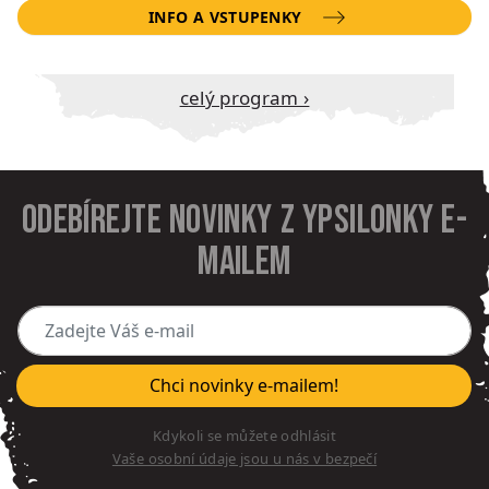
INFO A VSTUPENKY
Celý program ›
Odebírejte novinky z Ypsilonky e-
mailem
Zadejte Váš e-mail
Chci novinky e-mailem!
Kdykoli se můžete odhlásit
Vaše osobní údaje jsou u nás v bezpečí