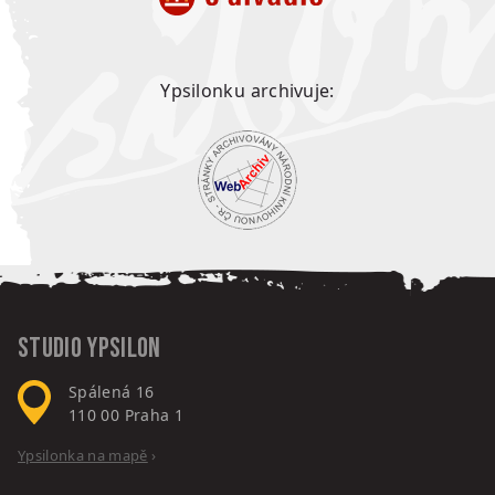
Ypsilonku archivuje:
Studio Ypsilon
Spálená 16
110 00
Praha 1
Ypsilonka na mapě
›