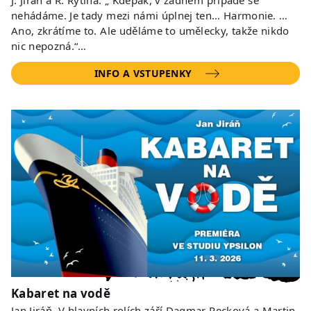
J. Jiráň a R. Rytina. „ Kdepak, v žádném případě se
nehádáme. Je tady mezi námi úplnej ten… Harmonie. …
Ano, zkrátíme to. Ale uděláme to umělecky, takže nikdo
nic nepozná.“…
INFO A VSTUPENKY
Kabaret na vodě
Jan Jiráň. V hlavních rolích září Dagmar Pecková a Martin