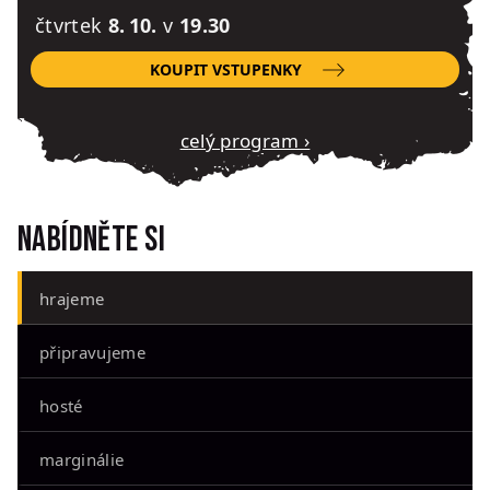
čtvrtek
8. 10.
v
19.30
KOUPIT VSTUPENKY
Celý program ›
Nabídněte si
hrajeme
připravujeme
hosté
marginálie