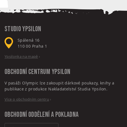
Studio Ypsilon
Spálená 16
110 00
Praha 1
Ypsilonka na mapě
›
Obchodní centrum
Ypsilon
V pasáži Olympic lze zakoupit dárkové poukazy, knihy a
publikace z produkce Nakladatelství Studia Ypsilon.
Více o obchodním centru
›
Obchodní oddělení a pokladna