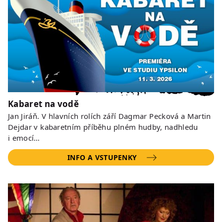
Kabaret na vodě
Jan Jiráň. V hlavních rolích září Dagmar Pecková a Martin
Dejdar v kabaretním příběhu plném hudby, nadhledu
i emocí…
INFO A VSTUPENKY