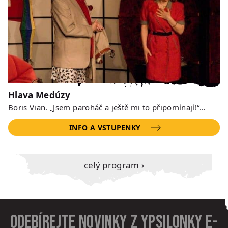
Hlava Medúzy
Boris Vian. „Jsem paroháč a ještě mi to připomínají!“…
INFO A VSTUPENKY
Celý program ›
Odebírejte novinky z Ypsilonky e-