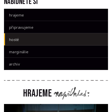
Nabídněte si
hrajeme
připravujeme
hosté
marginálie
archiv
Hrajeme