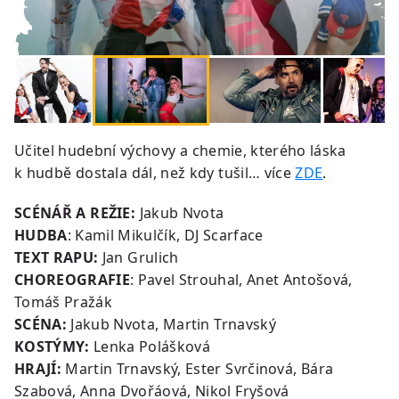
Učitel hudební výchovy a chemie, kterého láska
k hudbě dostala dál, než kdy tušil… více
ZDE
.
SCÉNÁŘ A REŽIE:
Jakub Nvota
HUDBA
: Kamil Mikulčík, DJ Scarface
TEXT RAPU:
Jan Grulich
CHOREOGRAFIE
: Pavel Strouhal, Anet Antošová,
Tomáš Pražák
SCÉNA:
Jakub Nvota, Martin Trnavský
KOSTÝMY:
Lenka Polášková
HRAJÍ:
Martin Trnavský, Ester Svrčinová, Bára
Szabová, Anna Dvořáová, Nikol Fryšová