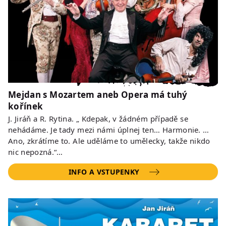
Mejdan s Mozartem aneb Opera má tuhý
kořínek
J. Jiráň a R. Rytina. „ Kdepak, v žádném případě se
nehádáme. Je tady mezi námi úplnej ten… Harmonie. …
Ano, zkrátíme to. Ale uděláme to umělecky, takže nikdo
nic nepozná.“…
INFO A VSTUPENKY