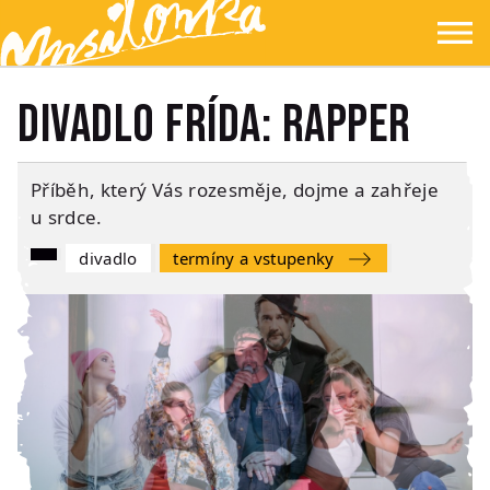
Přejít na hlavní obsah
Přejít na navigaci
Přejít na hledání
Ypsilonka
☰
Divadlo Frída: RAPPER
Příběh, který Vás rozesměje, dojme a zahřeje
u srdce.
Divadlo
Termíny a vstupenky