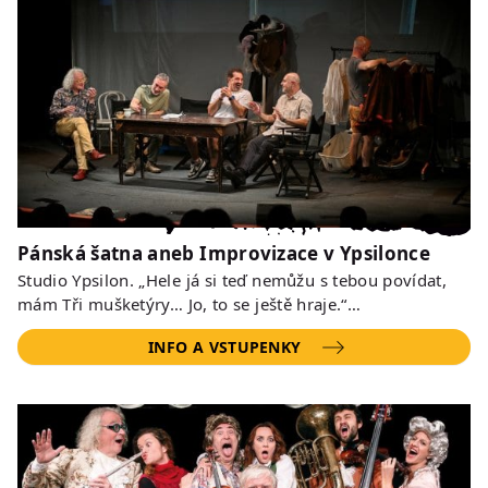
Pánská šatna aneb Improvizace v Ypsilonce
Studio Ypsilon. „Hele já si teď nemůžu s tebou povídat,
mám Tři mušketýry… Jo, to se ještě hraje.“…
INFO A VSTUPENKY