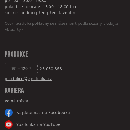
po – pá: 13.00 – 19.30
pokud se nehraje: 13.00 - 18.00 hod
so – ne: hodinu před představením
Otevírací doba pokladny se může měnit podle sezóny, sledujte
Aktuality
›
PRODUKCE
+420 7
23 030 863
produkce@ypsilonka.cz
KARIÉRA
Volná místa
Najdete nás na Facebooku
Ypsilonka na YouTube