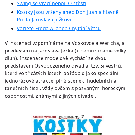
Swing se vrací neboli O štěstí
Kostky jsou vrženy aneb Don Juan a hlavně
Pocta Jaroslavu Ježkovi
Varieté Freda A. aneb Chytání větru
V inscenaci vzpomínáme na Voskovce a Wericha, a
především na Jaroslava Ježka (k němuž máme velký
dluh). Inscenace modelově vychází ze dvou
představení Osvobozeného divadla, tzv. Silvestrů,
které ve třicátých letech pořádalo jako speciální
jednorázové atrakce, plné scének, hudebních a
tanečních čísel, vždy ovšem s pozvanými hereckými
osobnostmi, známými z jiných divadel.