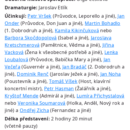
Dramaturgie:
Jaroslav Etlík
Účinkují:
Petr Vršek
(Průvodce, Leporello a jiné),
Jan
Onder
(Průvodce, Don Juan a jiné),
Martin Bohadlo
(1. Dobrodruh a jiné),
Kamila Kikinčuková
nebo
Barbora Skočdopolová
(Isabel a jiné),
Jaroslava
Kretschmerová
(Pamětnice, Vědma a jiné),
Jiřina
Vacková
(Žena k všeobecné potřebě a jiné),
Lenka
Loubalová
(Průvodce, Babička Mary a jiné),
Jan
Večeřa
(Guvernér a jiné),
Jan Bradáč
(2. Dobrodruh a
jiné),
Dominik Renč
(Jaroslav Ježek a jiné),
Jan Noha
(Poustevník a jiné),
Tomáš Víšek
(Host, klavírní
koncertní mistr),
Petr Hasman
(Žalářník a jiné),
Kryštof Mende
(Admirál a jiné),
Lumíra Přichystalová
nebo
Veronika Soumarová
(Holka, Anděl, Nový rok a
jiné) a
Ondřej Zicha
(Fernandez a jiné)
Délka představení:
2 hodiny 20 minut
(včetně pauzy)