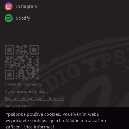
Instagram
Spotify
Obchodní podmínky
Ochrana osobních údajů
Povinně zveřejňované informace
Mapa stránek
Kontakty
Ypsilonka používá cookies. Používáním webu
vyjadřujete souhlas s jejich ukládáním na vašem
Design: Jan Schmid
zařízení.
Více informací