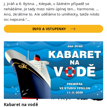
J. Jiráň a R. Rytina. „ Kdepak, v žádném případě se
nehádáme. Je tady mezi námi úplnej ten… Harmonie. …
Ano, zkrátíme to. Ale uděláme to umělecky, takže nikdo
nic nepozná.“…
INFO A VSTUPENKY
Kabaret na vodě