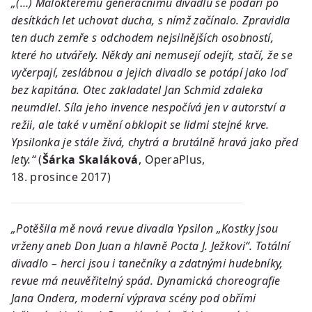
„(…) Málokterému generačnímu divadlu se podaří po
desítkách let uchovat ducha, s nímž začínalo. Zpravidla
ten duch zemře s odchodem nejsilnějších osobností,
které ho utvářely. Někdy ani nemusejí odejít, stačí, že se
vyčerpají, zeslábnou a jejich divadlo se potápí jako loď
bez kapitána. Otec zakladatel Jan Schmid zdaleka
neumdlel. Síla jeho invence nespočívá jen v autorství a
režii, ale také v umění obklopit se lidmi stejné krve.
Ypsilonka je stále živá, chytrá a brutálně hravá jako před
lety.“
(
Šárka Skaláková
, OperaPlus,
18. prosince 2017)
„Potěšila mě nová revue divadla Ypsilon „Kostky jsou
vrženy aneb Don Juan a hlavně Pocta J. Ježkovi“. Totální
divadlo – herci jsou i tanečníky a zdatnými hudebníky,
revue má neuvěřitelný spád. Dynamická choreografie
Jana Ondera, moderní výprava scény pod obřími