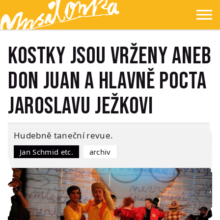
Přejít na hlavní obsah
Přejít na navigaci
Přejít na hledání
Ypsilonka
☰
Kostky jsou vrženy aneb
Don Juan a hlavně Pocta
Jaroslavu Ježkovi
Hudebně taneční revue.
Jan Schmid etc.
Archiv