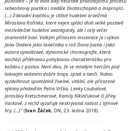
půlstoletí – je to však díky neustále probíhajícmu procesu
sebeobnovy poetika i nadále životaschopná a inspirující.
(…) Základní kvalitou je citlivé hudební aranžmá
Miroslava Kořínka, které nejen splácí dluh velké postavě
meziválečné hudební avantgardy, ale i celý večer
znamenitě baví. Velkým přínosem inscenace je i výkon
Jana Ondera jako tanečníka v roli Dona Juana i jako
autora vynalézavé, dynamické choreografie, která
nachází přiléhavou pohybovou charakteristiku pro
každou z postav. Není divu, že se mladým hercům pod
takovým vedením dobře hraje, zpívá a tančí. Nutno
vyzdvihnout spontánně živelné, vitální, ale přirozené
výkony především Petra Vrška, Lenky Loubalové,
Jaroslavy Kretschmerové, Kamily Kikinčukové či Jiřiny
Vackové, z nichž vyzařuje neskrývaná radost z týmové
hry. (…)“
(
Ivan Žáček
, DN, 23. ledna 2018)