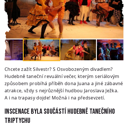
Chcete zažít Silvestr? S Osvobozeným divadlem?
Hudebně taneční revuální večer, kterým seriálovým
způsobem probíhá příběh dona Juana a jiné zábavné
atrakce, vždy s nejrůznější hudbou Jaroslava Ježka.
A i na trapasy dojde! Možná i na předsevzetí.
INSCENACE byla SOUČÁSTÍ HUDEBNĚ TANEČNÍHO
TRIPTYCHU