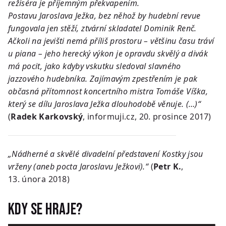
režiséra je příjemným překvapením.
Postavu Jaroslava Ježka, bez něhož by hudební revue
fungovala jen stěží, ztvární skladatel Dominik Renč.
Ačkoli na jevišti nemá příliš prostoru – většinu času tráví
u piana – jeho herecký výkon je opravdu skvělý a divák
má pocit, jako kdyby vskutku sledoval slavného
jazzového hudebníka. Zajímavým zpestřením je pak
občasná přítomnost koncertního mistra Tomáše Víška,
který se dílu Jaroslava Ježka dlouhodobě věnuje. (…)“
(
Radek Karkovský
, informuji.cz, 20. prosince 2017)
„Nádherné a skvělé divadelní představení Kostky jsou
vrženy (aneb pocta Jaroslavu Ježkovi).“
(
Petr K.
,
13. února 2018)
Kdy se hraje?