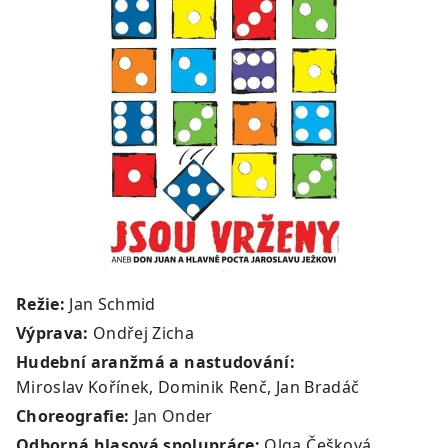
Režie:
Jan Schmid
Výprava:
Ondřej Zicha
Hudební aranžmá a nastudování:
Miroslav Kořínek, Dominik Renč, Jan Bradáč
Choreografie:
Jan Onder
Odborná hlasová spolupráce:
Olga Češková