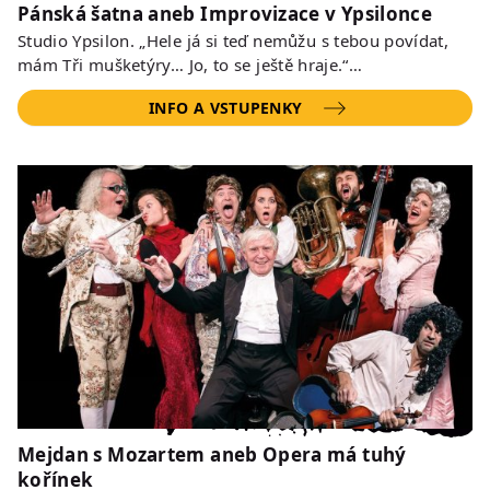
Pánská šatna aneb Improvizace v Ypsilonce
Studio Ypsilon. „Hele já si teď nemůžu s tebou povídat,
mám Tři mušketýry… Jo, to se ještě hraje.“…
INFO A VSTUPENKY
Mejdan s Mozartem aneb Opera má tuhý
kořínek