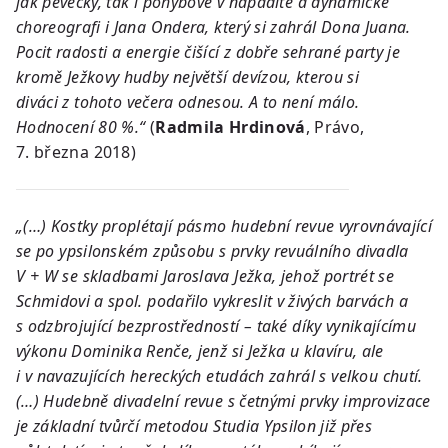
jak pěvecky, tak i pohybově v nápadité a dynamické
choreografi i Jana Ondera, který si zahrál Dona Juana.
Pocit radosti a energie čišící z dobře sehrané party je
kromě Ježkovy hudby největší devízou, kterou si
diváci z tohoto večera odnesou. A to není málo.
Hodnocení 80 %.“
(
Radmila Hrdinová
, Právo,
7. března 2018)
„(…) Kostky proplétají pásmo hudební revue vyrovnávající
se po ypsilonském způsobu s prvky revuálního divadla
V + W se skladbami Jaroslava Ježka, jehož portrét se
Schmidovi a spol. podařilo vykreslit v živých barvách a
s odzbrojující bezprostředností – také díky vynikajícímu
výkonu Dominika Renče, jenž si Ježka u klavíru, ale
i v navazujících hereckých etudách zahrál s velkou chutí.
(…) Hudebně divadelní revue s četnými prvky improvizace
je základní tvůrčí metodou Studia Ypsilon již přes