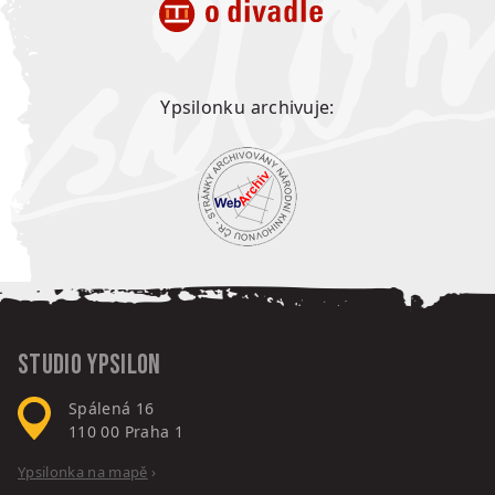
Ypsilonku archivuje:
Studio Ypsilon
Spálená 16
110 00
Praha 1
Ypsilonka na mapě
›