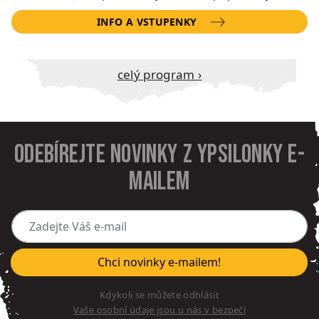
INFO A VSTUPENKY
Celý program ›
Odebírejte novinky z Ypsilonky e-
mailem
Zadejte Váš e-mail
Chci novinky e-mailem!
Kdykoli se můžete odhlásit
Vaše osobní údaje jsou u nás v bezpečí