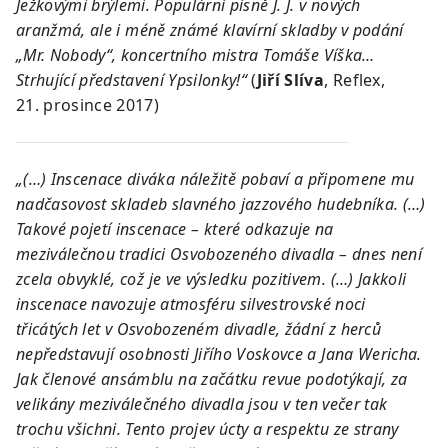
Ježkovými brýlemi. Populární písně J. J. v nových
aranžmá, ale i méně známé klavírní skladby v podání
„Mr. Nobody“, koncertního mistra Tomáše Víška…
Strhující představení Ypsilonky!“
(
Jiří Slíva
, Reflex,
21. prosince 2017)
„(…) Inscenace diváka náležitě pobaví a připomene mu
nadčasovost skladeb slavného jazzového hudebníka. (…)
Takové pojetí inscenace – které odkazuje na
meziválečnou tradici Osvobozeného divadla – dnes není
zcela obvyklé, což je ve výsledku pozitivem. (…) Jakkoli
inscenace navozuje atmosféru silvestrovské noci
třicátých let v Osvobozeném divadle, žádní z herců
nepředstavují osobnosti Jiřího Voskovce a Jana Wericha.
Jak členové ansámblu na začátku revue podotýkají, za
velikány meziválečného divadla jsou v ten večer tak
trochu všichni. Tento projev úcty a respektu ze strany