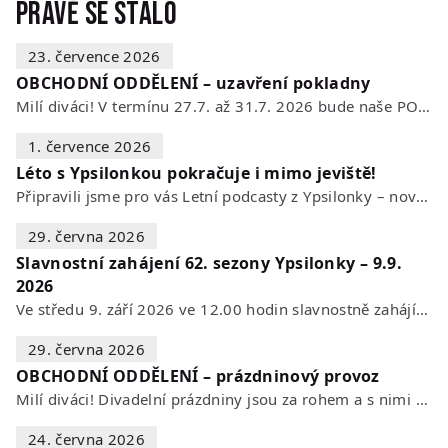
Právě se stalo
23. července 2026
OBCHODNÍ ODDĚLENÍ – uzavření pokladny
Milí diváci! V termínu 27.7. až 31.7. 2026 bude naše POKLADNA z technických…
1. července 2026
Léto s Ypsilonkou pokračuje i mimo jeviště!
Připravili jsme pro vás Letní podcasty z Ypsilonky – novou sérii rozhovorů s…
29. června 2026
Slavnostní zahájení 62. sezony Ypsilonky – 9.9.
2026
Ve středu 9. září 2026 ve 12.00 hodin slavnostně zahájíme novou divadelní…
29. června 2026
OBCHODNÍ ODDĚLENÍ – prázdninový provoz
Milí diváci! Divadelní prázdniny jsou za rohem a s nimi se mění i otevírací…
24. června 2026