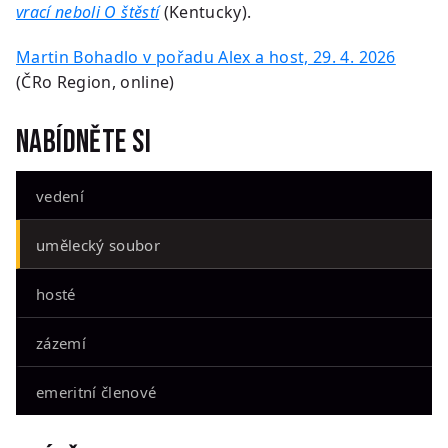
vrací neboli O štěstí
(Kentucky).
Martin Bohadlo v pořadu Alex a host, 29. 4. 2026
(ČRo Region, online)
Nabídněte si
vedení
umělecký soubor
hosté
zázemí
emeritní členové