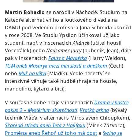
Martin Bohadlo
se narodil v Náchodě. Studium na
Katedře alternativního a loutkového divadla na
DAMU pod vedením profesora Jana Schmida ukončil
v roce 2008. Ve Studiu Ypsilon účinkoval už jako
student, např. v inscenacích
Altánek
(učitel houslí
Voceďálek) nebo
Nadsamec Jarry
(bubeník, Jean), dále
pak v inscenacích
Faust a Markétka
(Harry Weldon),
TGM aneb Masaryk mezi minulostí a dneškem
(Čech)
nebo
Muž na větvi
(Mladík). Vedle herectví se
intenzivně věnuje také hudbě (hraje na housle,
mandolínu, kytaru a bicí).
V současné době hraje v inscenacích
Drama v kostce,
pokus 2 – Mystérium skutečnosti
,
Vratká prkna
(bývalý
technik Vláďa, v alternaci s Miroslavem Chloupkem),
Škaredá středa aneb Teta z Halifaxu
(Mirek Zázvora),
Proměna aneb Řehoř už toho má dost
a
Swing se