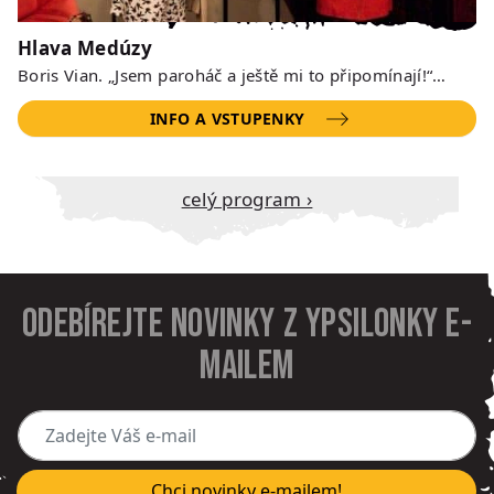
Hlava Medúzy
Boris Vian. „Jsem paroháč a ještě mi to připomínají!“…
INFO A VSTUPENKY
Celý program ›
Odebírejte novinky z Ypsilonky e-
mailem
Zadejte Váš e-mail
Chci novinky e-mailem!