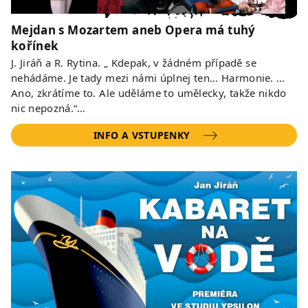
Mejdan s Mozartem aneb Opera má tuhý
kořínek
J. Jiráň a R. Rytina. „ Kdepak, v žádném případě se
nehádáme. Je tady mezi námi úplnej ten… Harmonie. …
Ano, zkrátíme to. Ale uděláme to umělecky, takže nikdo
nic nepozná.“…
INFO A VSTUPENKY