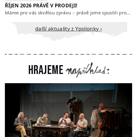
ŘÍJEN 2026 PRÁVĚ V PRODEJI!
Máme pro vás skvělou zprávu – právě jsme spustili prodej vstupenek na říjen…
Další aktuality z Ypsilonky ›
Hrajeme