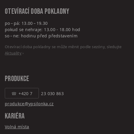
Otevírací doba pokladny
po – pá: 13.00 – 19.30
pokud se nehraje: 13.00 - 18.00 hod
so – ne: hodinu před představením
Otevírací doba pokladny se může měnit podle sezóny, sledujte
Aktuality
›
PRODUKCE
+420 7
23 030 863
produkce@ypsilonka.cz
KARIÉRA
Volná místa