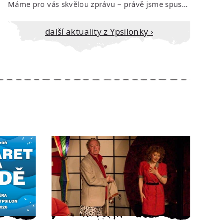
Máme pro vás skvělou zprávu – právě jsme spustili prodej vstupenek na říjen…
Další aktuality z Ypsilonky ›