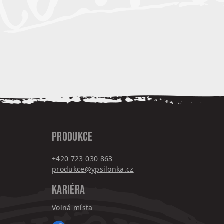
PRODUKCE
+420 7
23 030 863
produkce@ypsilonka.cz
KARIÉRA
Volná místa