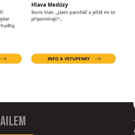
Hlava Medúzy
ří
Boris Vian. „Jsem paroháč a ještě mi to
jdar
připomínají!“…
 hudby,
INFO A VSTUPENKY
mailem