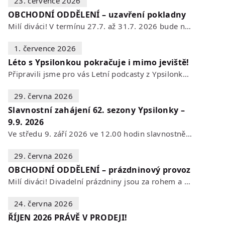
23. července 2026
OBCHODNÍ ODDĚLENÍ – uzavření pokladny
Milí diváci! V termínu 27.7. až 31.7. 2026 bude naše POKLADNA z technických…
1. července 2026
Léto s Ypsilonkou pokračuje i mimo jeviště!
Připravili jsme pro vás Letní podcasty z Ypsilonky – novou sérii rozhovorů s…
29. června 2026
Slavnostní zahájení 62. sezony Ypsilonky –
9.9. 2026
Ve středu 9. září 2026 ve 12.00 hodin slavnostně zahájíme novou divadelní…
29. června 2026
OBCHODNÍ ODDĚLENÍ – prázdninový provoz
Milí diváci! Divadelní prázdniny jsou za rohem a s nimi se mění i otevírací…
24. června 2026
ŘÍJEN 2026 PRÁVĚ V PRODEJI!