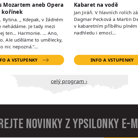
s Mozartem aneb Opera
Kabaret na vodě
 kořínek
Jan Jiráň. V hlavních rolích zá
Dagmar Pecková a Martin De
 R. Rytina. „ Kdepak, v žádném
v kabaretním příběhu plném
e nehádáme. Je tady mezi
nadhledu i emocí…
ej ten… Harmonie. … Ano,
to. Ale uděláme to umělecky,
do nic nepozná.“…
FO A VSTUPENKY
INFO A VSTUPENKY
Celý program ›
rejte novinky z Ypsilonky e-