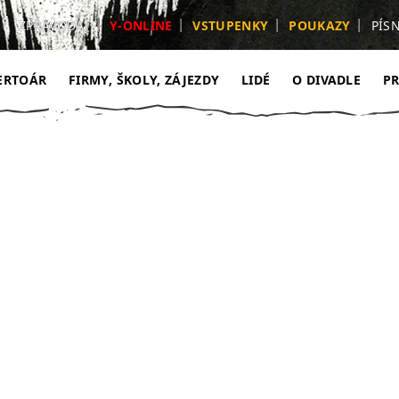
ZPRAVODAJ
Y-ONLINE
VSTUPENKY
POUKAZY
PÍS
ERTOÁR
FIRMY, ŠKOLY, ZÁJEZDY
LIDÉ
O DIVADLE
P