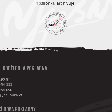
Ypsilonku archivuje:
í oddělení a pokladna
290 811
054 333
054 090
ypsilonka.cz
cí doba pokladny