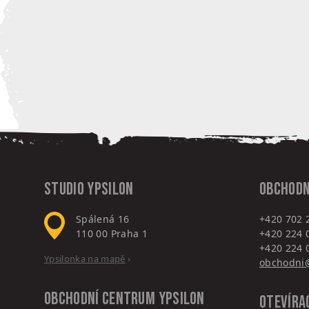
Studio Ypsilon
Obchodn
Spálená 16
+420 702 
110 00
Praha 1
+420 224 
+420 224 
Ypsilonka na mapě
›
obchodni@
Obchodní centrum
Ypsilon
Otevíra