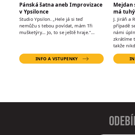
Pánská šatna aneb Improvizace
Mejdan 
v Ypsilonce
má tuhý
Studio Ypsilon. „Hele já si teď
J. Jiráň a
nemůžu s tebou povídat, mám Tři
případě s
mušketýry… Jo, to se ještě hraje.“…
námi úpln
zkrátíme 
takže nik
INFO A VSTUPENKY
IN
Odebí