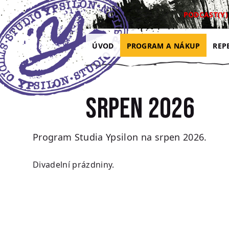
Přejít na hlavní obsah
Přejít na navigaci
Přejít na hledání
PODCAST(Y)
ÚVOD
PROGRAM A NÁKUP
REP
Srpen 2026
Program Studia Ypsilon na srpen 2026.
Divadelní prázdniny.