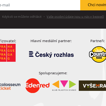
l
Chci novi
Kdykoli se můžete odhlásit
Vaše osobní údaje jsou u nás v bezpečí
řizovatel:
Hlavní mediální partner:
Partneři:
Spolupracujeme: