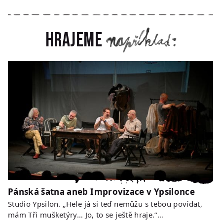
Hrajeme
Pánská šatna aneb Improvizace v Ypsilonce
Studio Ypsilon. „Hele já si teď nemůžu s tebou povídat,
mám Tři mušketýry… Jo, to se ještě hraje.“…