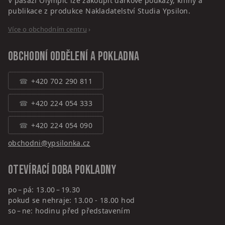
V pasáži Olympic lze zakoupit dárkové poukazy, knihy a
publikace z produkce Nakladatelství Studia Ypsilon.
Více o obchodním centru
›
Obchodní oddělení a pokladna
+420 702 290 811
+420 224 054 333
+420 224 054 090
obchodni@ypsilonka.cz
Otevírací doba pokladny
po – pá: 13.00 – 19.30
pokud se nehraje: 13.00 - 18.00 hod
so – ne: hodinu před představením