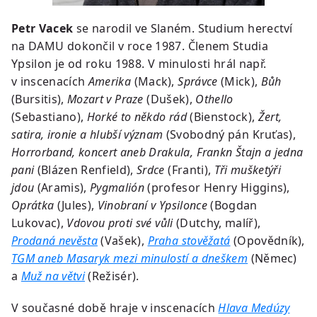
Petr Vacek
se narodil ve Slaném. Studium herectví
na DAMU dokončil v roce 1987. Členem Studia
Ypsilon je od roku 1988. V minulosti hrál např.
v inscenacích
Amerika
(Mack),
Správce
(Mick),
Bůh
(Bursitis),
Mozart v Praze
(Dušek),
Othello
(Sebastiano),
Horké to někdo rád
(Bienstock),
Žert,
satira, ironie a hlubší význam
(Svobodný pán Kruťas),
Horrorband, koncert aneb Drakula, Frankn Štajn a jedna
pani
(Blázen Renfield),
Srdce
(Franti),
Tři mušketýři
jdou
(Aramis),
Pygmalión
(profesor Henry Higgins),
Oprátka
(Jules),
Vinobraní v Ypsilonce
(Bogdan
Lukovac),
Vdovou proti své vůli
(Dutchy, malíř),
Prodaná nevěsta
(Vašek),
Praha stověžatá
(Opovědník),
TGM aneb Masaryk mezi minulostí a dneškem
(Němec)
a
Muž na větvi
(Režisér).
V současné době hraje v inscenacích
Hlava Medúzy