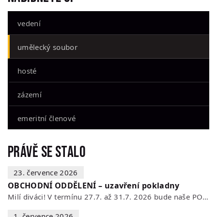
vedení
umělecký soubor
hosté
zázemí
emeritní členové
Právě se stalo
23. července 2026
OBCHODNÍ ODDĚLENÍ – uzavření pokladny
Milí diváci! V termínu 27.7. až 31.7. 2026 bude naše POKLADNA z technických…
1. července 2026