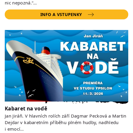
nic nepozná.“…
INFO A VSTUPENKY
Kabaret na vodě
Jan Jiráň. V hlavních rolích září Dagmar Pecková a Martin
Dejdar v kabaretním příběhu plném hudby, nadhledu
i emocí…