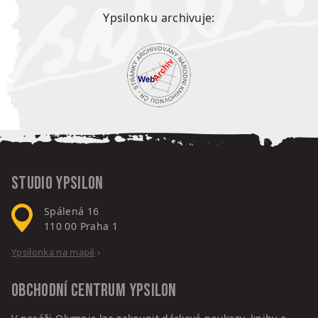
Ypsilonku archivuje:
Studio Ypsilon
Spálená 16
110 00
Praha 1
Ypsilonka na mapě
›
Obchodní centrum
Ypsilon