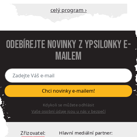
Celý program ›
Odebírejte novinky z Ypsilonky e-
mailem
Zadejte Váš e-mail
Chci novinky e-mailem!
Kdykoli se můžete odhlásit
Vaše osobní údaje jsou u nás v bezpečí
Zřizovatel:
Hlavní mediální partner: