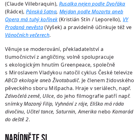
(Claude Villebraquin),
Rusalka nejen podle Dvořáka
(Rádce),
Pánská šatna
,
Mejdan podle Mozarta aneb
Opera má tuhý kořínek
(Kristián Stín / Leporello)
,
VY
Prodaná nevěsta
(Vyšek) a pravidelně účinkuje též ve
Vánočních večerech
.
Věnuje se moderování, překladatelství a
tlumočnictví z angličtiny, volně spolupracuje
s ekologickým hnutím Greenpeace, společně
s Miroslavem Vladykou natočil cyklus České televize
ABCD ekologie aneb Životabudič
. Je členem židovského
pěveckého sboru Mišpacha. Hraje v seriálech, např.
Zdivočelá země, Ulice
, do jeho filmografie patří např.
snímky
Mazaný Filip, Vyhnání z ráje, Eliška má ráda
divočinu, Učitel tance, Saturnin, Amerika
nebo
Kamarád
do deště 2
.
Nabídněte si