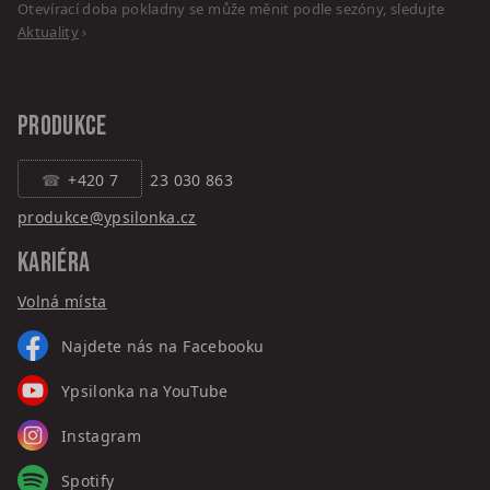
Otevírací doba pokladny se může měnit podle sezóny, sledujte
Aktuality
›
PRODUKCE
+420 7
23 030 863
produkce@ypsilonka.cz
KARIÉRA
Volná místa
Najdete nás na Facebooku
Ypsilonka na YouTube
Instagram
Spotify