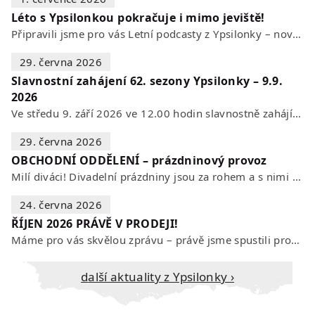
Léto s Ypsilonkou pokračuje i mimo jeviště!
Připravili jsme pro vás Letní podcasty z Ypsilonky – novou sérii rozhovorů s…
29. června 2026
Slavnostní zahájení 62. sezony Ypsilonky – 9.9.
2026
Ve středu 9. září 2026 ve 12.00 hodin slavnostně zahájíme novou divadelní…
29. června 2026
OBCHODNÍ ODDĚLENÍ – prázdninový provoz
Milí diváci! Divadelní prázdniny jsou za rohem a s nimi se mění i otevírací…
24. června 2026
ŘÍJEN 2026 PRÁVĚ V PRODEJI!
Máme pro vás skvělou zprávu – právě jsme spustili prodej vstupenek na říjen…
Další aktuality z Ypsilonky ›