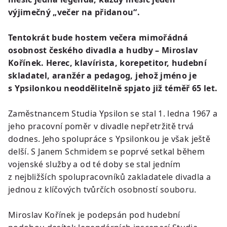
výjimečný „večer na přidanou“.
Tentokrát bude hostem večera mimořádná
osobnost českého divadla a hudby – Miroslav
Kořínek. Herec, klavírista, korepetitor, hudební
skladatel, aranžér a pedagog, jehož jméno je
s Ypsilonkou neoddělitelně spjato již téměř 65 let.
Zaměstnancem Studia Ypsilon se stal 1. ledna 1967 a
jeho pracovní poměr v divadle nepřetržitě trvá
dodnes. Jeho spolupráce s Ypsilonkou je však ještě
delší. S Janem Schmidem se poprvé setkal během
vojenské služby a od té doby se stal jedním
z nejbližších spolupracovníků zakladatele divadla a
jednou z klíčových tvůrčích osobností souboru.
Miroslav Kořínek je podepsán pod hudební