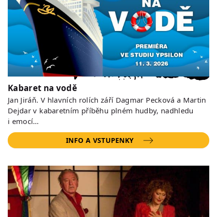
Kabaret na vodě
Jan Jiráň. V hlavních rolích září Dagmar Pecková a Martin
Dejdar v kabaretním příběhu plném hudby, nadhledu
i emocí…
INFO A VSTUPENKY