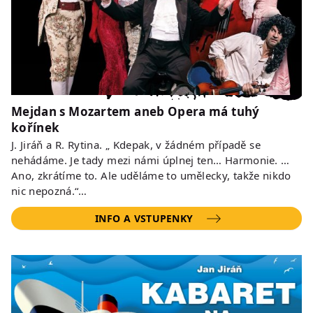
Mejdan s Mozartem aneb Opera má tuhý
kořínek
J. Jiráň a R. Rytina. „ Kdepak, v žádném případě se
nehádáme. Je tady mezi námi úplnej ten… Harmonie. …
Ano, zkrátíme to. Ale uděláme to umělecky, takže nikdo
nic nepozná.“…
INFO A VSTUPENKY