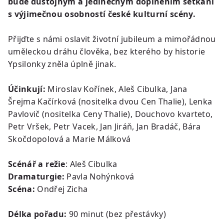
bude důstojným a jedinečným doplněním setkání
s výjimečnou osobností české kulturní scény.
Přijďte s námi oslavit životní jubileum a mimořádnou
uměleckou dráhu člověka, bez kterého by historie
Ypsilonky zněla úplně jinak.
Účinkují:
Miroslav Kořínek, Aleš Cibulka, Jana
Šrejma Kačírková (nositelka dvou Cen Thalie), Lenka
Pavlovič (nositelka Ceny Thalie), Douchovo kvarteto,
Petr Vršek, Petr Vacek, Jan Jiráň, Jan Bradáč, Bára
Skočdopolová a Marie Málková
Scénář a režie
: Aleš Cibulka
Dramaturgie:
Pavla Nohýnková
Scéna:
Ondřej Zicha
Délka pořadu:
90 minut (bez přestávky)