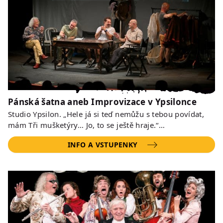
Pánská šatna aneb Improvizace v Ypsilonce
Studio Ypsilon. „Hele já si teď nemůžu s tebou povídat,
mám Tři mušketýry… Jo, to se ještě hraje.“…
INFO A VSTUPENKY