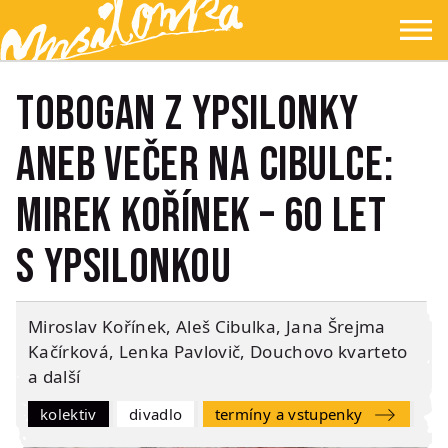
Přejít na hlavní obsah
Přejít na navigaci
Přejít na hledání
Ypsilonka
☰
TOBOGAN z YPSILONKY
aneb VEČER NA CIBULCE:
Mirek Kořínek – 60 let
s Ypsilonkou
Miroslav Kořínek, Aleš Cibulka, Jana Šrejma
Kačírková, Lenka Pavlovič, Douchovo kvarteto
a další
kolektiv
Divadlo
Termíny a vstupenky