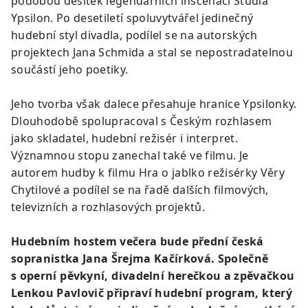
podobou desítek legendárních inscenací Studia
Ypsilon. Po desetiletí spoluvytvářel jedinečný
hudební styl divadla, podílel se na autorských
projektech Jana Schmida a stal se nepostradatelnou
součástí jeho poetiky.
Jeho tvorba však dalece přesahuje hranice Ypsilonky.
Dlouhodobě spolupracoval s Českým rozhlasem
jako skladatel, hudební režisér i interpret.
Významnou stopu zanechal také ve filmu. Je
autorem hudby k filmu Hra o jablko režisérky Věry
Chytilové a podílel se na řadě dalších filmových,
televizních a rozhlasových projektů.
Hudebním hostem večera bude přední česká
sopranistka Jana Šrejma Kačírková. Společně
s operní pěvkyní, divadelní herečkou a zpěvačkou
Lenkou Pavlovič připraví hudební program, který