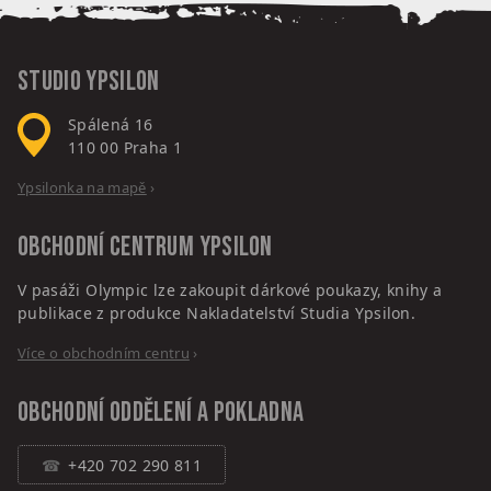
Studio Ypsilon
Spálená 16
110 00
Praha 1
Ypsilonka na mapě
›
Obchodní centrum
Ypsilon
V pasáži Olympic lze zakoupit dárkové poukazy, knihy a
publikace z produkce Nakladatelství Studia Ypsilon.
Více o obchodním centru
›
Obchodní oddělení a pokladna
+420 702 290 811