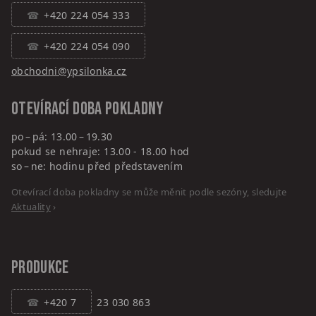
+420 224 054 333
+420 224 054 090
obchodni@ypsilonka.cz
Otevírací doba pokladny
po – pá: 13.00 – 19.30
pokud se nehraje: 13.00 - 18.00 hod
so – ne: hodinu před představením
Otevírací doba pokladny se může měnit podle sezóny, sledujte
Aktuality
›
PRODUKCE
+420 7
23 030 863