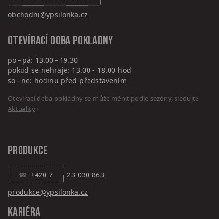
obchodni@ypsilonka.cz
Otevírací doba pokladny
po – pá: 13.00 – 19.30
pokud se nehraje: 13.00 - 18.00 hod
so – ne: hodinu před představením
Otevírací doba pokladny se může měnit podle sezóny, sledujte
Aktuality
›
PRODUKCE
+420 7
23 030 863
produkce@ypsilonka.cz
KARIÉRA