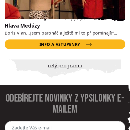
Hlava Medúzy
Boris Vian. „Jsem paroháč a ještě mi to připomínají!“…
INFO A VSTUPENKY
Celý program ›
Odebírejte novinky z Ypsilonky e-
mailem
Zadejte Váš e-mail