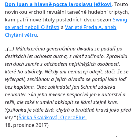
Don Juan a hlavně pocta Jaroslavu Ježkovi
. Touto
novinkou vrcholí revuální tanečně hudební triptych,
kam patří nové tituly posledních dvou sezon
Swing
se vrací neboli O štěstí
a
Varieté Freda A. aneb
Chytání větru
.
„(…) Málokterému generačnímu divadlu se podaří po
desítkách let uchovat ducha, s nímž začínalo. Zpravidla
ten duch zemře s odchodem nejsilnějších osobností,
které ho utvářely. Někdy ani nemusejí odejít, stačí, že se
vyčerpají, zeslábnou a jejich divadlo se potápí jako loď
bez kapitána. Otec zakladatel Jan Schmid zdaleka
neumdlel. Síla jeho invence nespočívá jen v autorství a
režii, ale také v umění obklopit se lidmi stejné krve.
Ypsilonka je stále živá, chytrá a brutálně hravá jako před
lety.“
(
Šárka Skaláková, OperaPlus
,
18. prosince 2017)