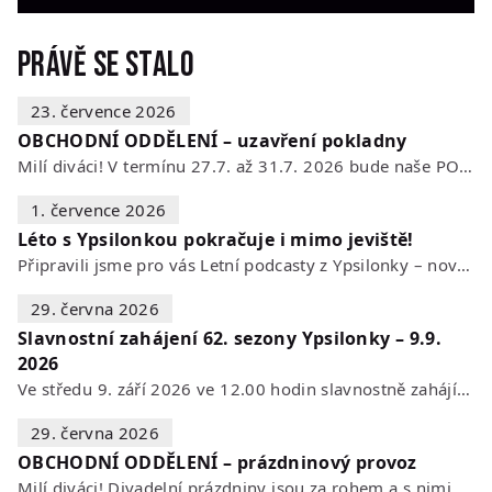
Právě se stalo
23. července 2026
OBCHODNÍ ODDĚLENÍ – uzavření pokladny
Milí diváci! V termínu 27.7. až 31.7. 2026 bude naše POKLADNA z technických…
1. července 2026
Léto s Ypsilonkou pokračuje i mimo jeviště!
Připravili jsme pro vás Letní podcasty z Ypsilonky – novou sérii rozhovorů s…
29. června 2026
Slavnostní zahájení 62. sezony Ypsilonky – 9.9.
2026
Ve středu 9. září 2026 ve 12.00 hodin slavnostně zahájíme novou divadelní…
29. června 2026
OBCHODNÍ ODDĚLENÍ – prázdninový provoz
Milí diváci! Divadelní prázdniny jsou za rohem a s nimi se mění i otevírací…