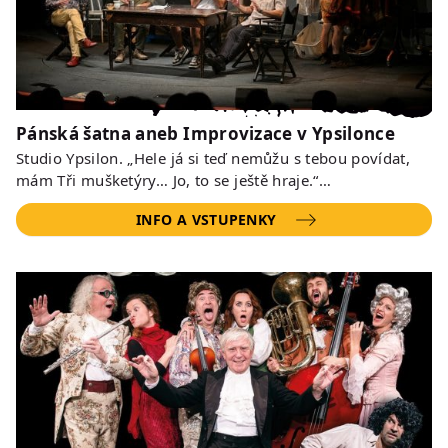
Pánská šatna aneb Improvizace v Ypsilonce
Studio Ypsilon. „Hele já si teď nemůžu s tebou povídat,
mám Tři mušketýry… Jo, to se ještě hraje.“…
INFO A VSTUPENKY