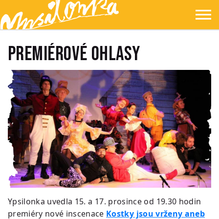
Přejít na hlavní obsah
Přejít na navigaci
Přejít na hledání
Ypsilonka
☰
Premiérové ohlasy
Ypsilonka uvedla 15. a 17. prosince od 19.30 hodin
premiéry nové inscenace
Kostky jsou vrženy aneb