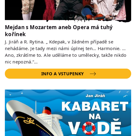
Mejdan s Mozartem aneb Opera má tuhý
kořínek
J. Jiráň a R. Rytina. „ Kdepak, v žádném případě se
nehádáme. Je tady mezi námi úplnej ten… Harmonie. …
Ano, zkrátíme to. Ale uděláme to umělecky, takže nikdo
nic nepozná.“…
INFO A VSTUPENKY