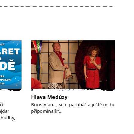
Hlava Medúzy
ří
Boris Vian. „Jsem paroháč a ještě mi to
jdar
připomínají!“…
 hudby,