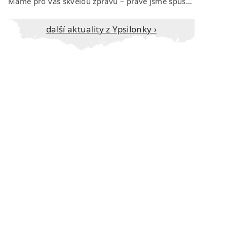
Máme pro vás skvělou zprávu – právě jsme spustili prodej vstupenek na říjen…
Další aktuality z Ypsilonky ›