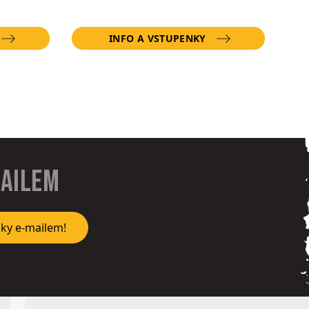
INFO A VSTUPENKY
mailem
nky e-mailem!