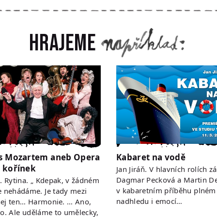
Hrajeme
s Mozartem aneb Opera
Kabaret na vodě
 kořínek
Jan Jiráň. V hlavních rolích zá
Dagmar Pecková a Martin De
 R. Rytina. „ Kdepak, v žádném
v kabaretním příběhu plném
e nehádáme. Je tady mezi
nadhledu i emocí…
ej ten… Harmonie. … Ano,
to. Ale uděláme to umělecky,