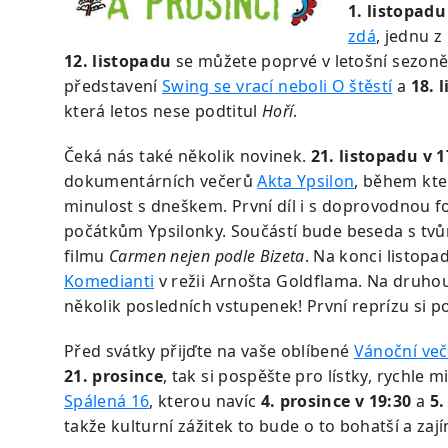
1. listopadu
zdá
, jednu 
12. listopadu
se můžete poprvé v letošní sezoně 
představení
Swing se vrací neboli O štěstí
a
18. 
která letos nese podtitul
Hoří
.
Čeká nás také několik novinek.
21. listopadu v 1
dokumentárních večerů
Akta Ypsilon
, během kte
minulost s dneškem. První díl i s doprovodnou 
počátkům Ypsilonky. Součástí bude beseda s tvů
filmu
Carmen nejen podle Bizeta
. Na konci listop
Komedianti
v režii Arnošta Goldflama. Na druho
několik posledních vstupenek! První reprízu si 
Před svátky přijďte na vaše oblíbené
Vánoční več
21. prosince
, tak si pospěšte pro lístky, rychle
Spálená 16
, kterou navíc
4. prosince v 19:30
a
5.
takže kulturní zážitek to bude o to bohatší a zají