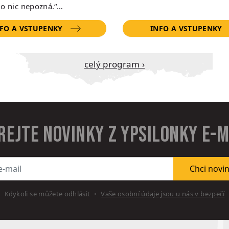
do nic nepozná.“…
FO A VSTUPENKY
INFO A VSTUPENKY
Celý program ›
rejte novinky z Ypsilonky e-
l
Chci novi
Kdykoli se můžete odhlásit
Vaše osobní údaje jsou u nás v bezpečí