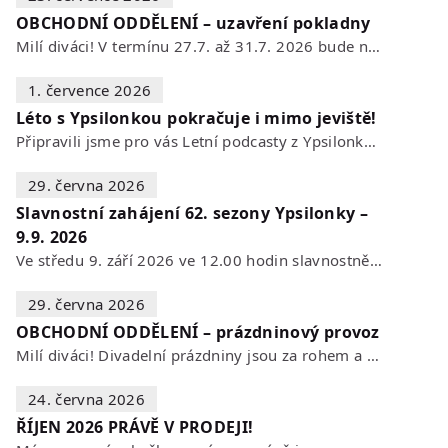
OBCHODNÍ ODDĚLENÍ – uzavření pokladny
Milí diváci! V termínu 27.7. až 31.7. 2026 bude naše POKLADNA z technických…
1. července 2026
Léto s Ypsilonkou pokračuje i mimo jeviště!
Připravili jsme pro vás Letní podcasty z Ypsilonky – novou sérii rozhovorů s…
29. června 2026
Slavnostní zahájení 62. sezony Ypsilonky –
9.9. 2026
Ve středu 9. září 2026 ve 12.00 hodin slavnostně zahájíme novou divadelní…
29. června 2026
OBCHODNÍ ODDĚLENÍ – prázdninový provoz
Milí diváci! Divadelní prázdniny jsou za rohem a s nimi se mění i otevírací…
24. června 2026
ŘÍJEN 2026 PRÁVĚ V PRODEJI!