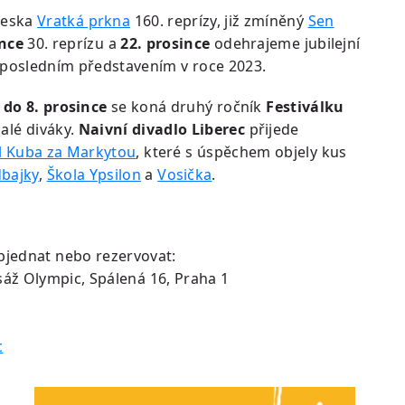
teska
Vratká prkna
160. reprízy, již zmíněný
Sen
ince
30. reprízu a
22. prosince
odehrajeme jubilejní
 posledním představením v roce 2023.
 do 8. prosince
se koná druhý ročník
Festiválku
alé diváky.
Naivní divadlo Liberec
přijede
il Kuba za Markytou
, které s úspěchem objely kus
bajky
,
Škola Ypsilon
a
Vosička
.
bjednat nebo rezervovat:
sáž Olympic, Spálená 16, Praha 1
c