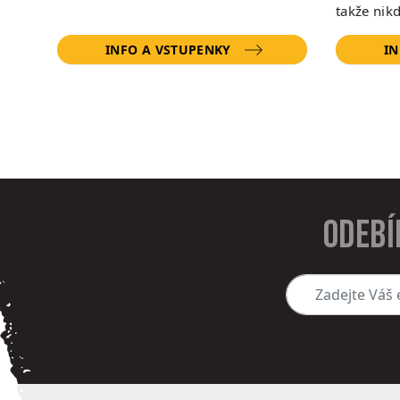
takže nik
INFO A VSTUPENKY
IN
Odebí
Zadejte Váš e-mai