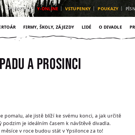
ZPRAVODAJ
Y-ONLINE
VSTUPENKY
POUKAZY
PÍS
ERTOÁR
FIRMY, ŠKOLY, ZÁJEZDY
LIDÉ
O DIVADLE
P
PADU A PROSINCI
e pomalu, ale jistě blíží ke svému konci, a jak určitě
vý podzim je ideálním časem k návštěvě divadla.
 měsíce v roce budou stát v Ypsilonce za to!