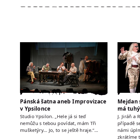
Pánská šatna aneb Improvizace
Mejdan 
v Ypsilonce
má tuhý
Studio Ypsilon. „Hele já si teď
J. Jiráň a
nemůžu s tebou povídat, mám Tři
případě s
mušketýry… Jo, to se ještě hraje.“…
námi úpln
zkrátíme 