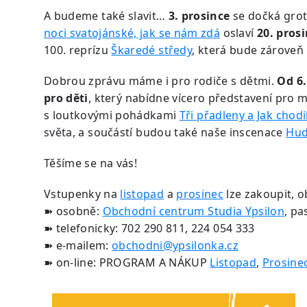
A budeme také slavit…
3. prosince
se dočká gro
noci svatojánské, jak se nám zdá
oslaví
20. pros
100. reprízu
Škaredé středy
, která bude zároveň
Dobrou zprávu máme i pro rodiče s dětmi.
Od 6.
pro děti
, který nabídne vícero představení pro m
s loutkovými pohádkami
Tři přadleny a Jak chod
světa, a součástí budou také naše inscenace
Hud
Těšíme se na vás!
Vstupenky na
listopad
a
prosinec
lze zakoupit, o
➽ osobně:
Obchodní centrum Studia Ypsilon
, pa
➽ telefonicky: 702 290 811, 224 054 333
➽ e-mailem:
obchodni@ypsilonka.cz
➽ on-line: PROGRAM A NÁKUP
Listopad
,
Prosine