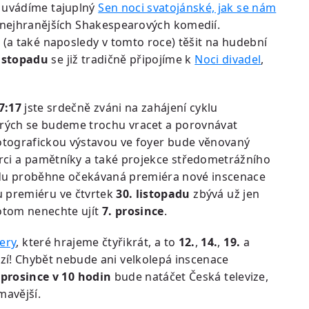
uvádíme tajuplný
Sen noci svatojánské, jak se nám
z nejhranějších Shakespearových komedií.
(a také naposledy v tomto roce) těšit na hudební
listopadu
se již tradičně připojíme k
Noci divadel
,
7:17
jste srdečně zváni na zahájení cyklu
rých se budeme trochu vracet a porovnávat
fotografickou výstavou ve foyer bude věnovaný
rci a pamětníky a také projekce středometrážního
adu proběhne očekávaná premiéra nové inscenace
u premiéru ve čtvrtek
30. listopadu
zbývá už jen
potom nenechte ujít
7. prosince
.
ery
, které hrajeme čtyřikrát, a to
12.
,
14.
,
19.
a
 mizí! Chybět nebude ani velkolepá inscenace
 prosince v 10 hodin
bude natáčet Česká televize,
mavější.