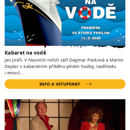
Kabaret na vodě
Jan Jiráň. V hlavních rolích září Dagmar Pecková a Martin
Dejdar v kabaretním příběhu plném hudby, nadhledu
i emocí…
INFO A VSTUPENKY