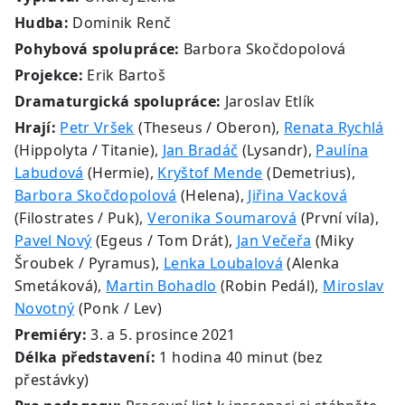
Hudba:
Dominik Renč
Pohybová spolupráce:
Barbora Skočdopolová
Projekce:
Erik Bartoš
Dramaturgická spolupráce:
Jaroslav Etlík
Hrají:
Petr Vršek
(Theseus / Oberon),
Renata Rychlá
(Hippolyta / Titanie),
Jan Bradáč
(Lysandr),
Paulína
Labudová
(Hermie),
Kryštof Mende
(Demetrius),
Barbora Skočdopolová
(Helena),
Jiřina Vacková
(Filostrates / Puk),
Veronika Soumarová
(První víla),
Pavel Nový
(Egeus / Tom Drát),
Jan Večeřa
(Miky
Šroubek / Pyramus),
Lenka Loubalová
(Alenka
Smetáková),
Martin Bohadlo
(Robin Pedál),
Miroslav
Novotný
(Ponk / Lev)
Premiéry:
3. a 5. prosince 2021
Délka představení:
1 hodina 40 minut (bez
přestávky)