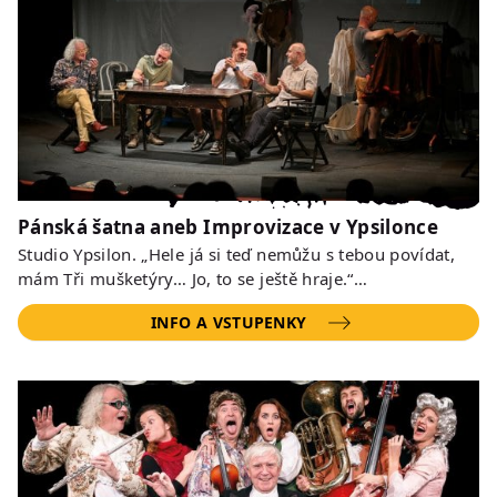
Pánská šatna aneb Improvizace v Ypsilonce
Studio Ypsilon. „Hele já si teď nemůžu s tebou povídat,
mám Tři mušketýry… Jo, to se ještě hraje.“…
INFO A VSTUPENKY