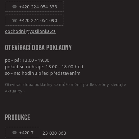
+420 224 054 333
+420 224 054 090
obchodni@ypsilonka.cz
Otevírací doba pokladny
po – pá: 13.00 – 19.30
pokud se nehraje: 13.00 - 18.00 hod
so – ne: hodinu před představením
Otevírací doba pokladny se může měnit podle sezóny, sledujte
Aktuality
›
PRODUKCE
+420 7
23 030 863