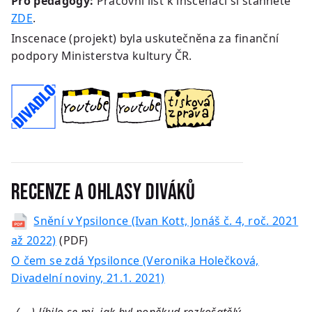
Pro pedagogy:
Pracovní list k inscenaci si stáhněte
ZDE
.
Inscenace (projekt) byla uskutečněna za finanční
podpory Ministerstva kultury ČR.
RECENZE a ohlasy diváků
Snění v Ypsilonce (Ivan Kott, Jonáš č. 4, roč. 2021
až 2022)
(PDF)
O čem se zdá Ypsilonce (Veronika Holečková,
Divadelní noviny, 21.1. 2021)
„
(… )
líbilo se mi, jak byl poněkud rozkošatělý