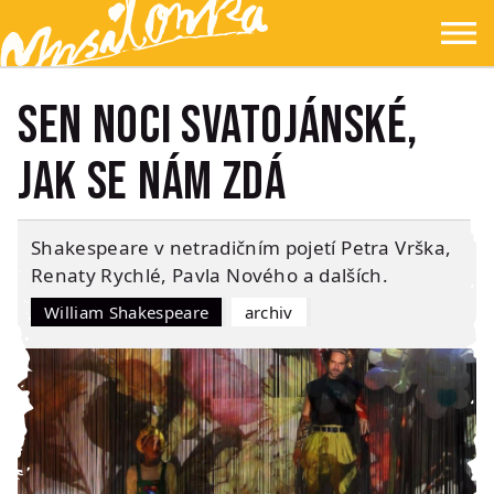
Přejít na hlavní obsah
Přejít na navigaci
Přejít na hledání
Ypsilonka
☰
Sen noci svatojánské,
jak se nám zdá
Shakespeare v netradičním pojetí Petra Vrška,
Renaty Rychlé, Pavla Nového a dalších.
William Shakespeare
Archiv