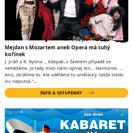
Mejdan s Mozartem aneb Opera má tuhý
kořínek
J. Jiráň a R. Rytina. „ Kdepak, v žádném případě se
nehádáme. Je tady mezi námi úplnej ten… Harmonie. …
Ano, zkrátíme to. Ale uděláme to umělecky, takže nikdo
nic nepozná.“…
INFO A VSTUPENKY