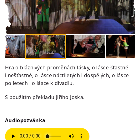
Hra o bláznivých proměnách lásky, o lásce šťastné
i nešťastné, o lásce náctiletých i dospělých, o lásce
po letech i o lásce k divadlu.
S použitím překladu Jiřího Joska.
Audiopozvánka