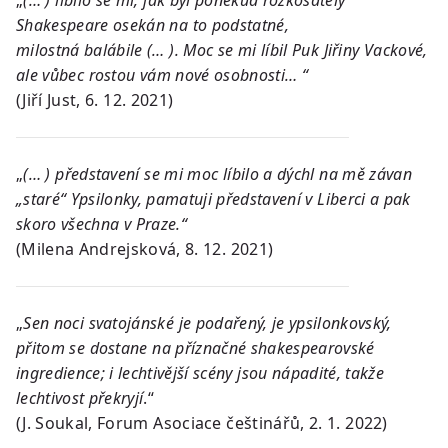
Shakespeare osekán na to podstatné,
milostná balábile (… ). Moc se mi líbil Puk Jiřiny Vackové,
ale vůbec rostou vám nové osobnosti… “
(Jiří Just, 6. 12. 2021)
„
(… ) představení se mi moc líbilo a dýchl na mě závan
„staré“ Ypsilonky, pamatuji představení v Liberci a pak
skoro všechna v Praze.“
(Milena Andrejsková, 8. 12. 2021)
„
Sen noci svatojánské je podařený, je ypsilonkovský,
přitom se dostane na příznačné shakespearovské
ingredience; i lechtivější scény jsou nápadité, takže
lechtivost překryjí
.“
(J. Soukal, Forum Asociace češtinářů, 2. 1. 2022)