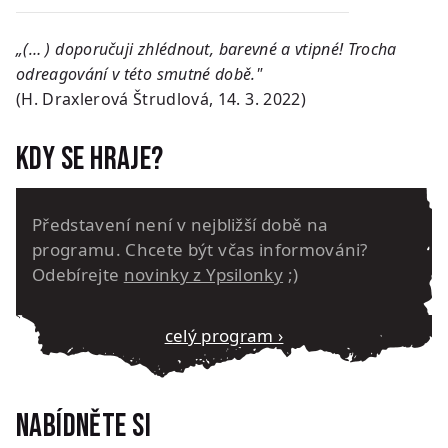
„(… ) doporučuji zhlédnout, barevné a vtipné! Trocha
odreagování v této smutné době."
(H. Draxlerová Štrudlová, 14. 3. 2022)
Kdy se hraje?
Představení není v nejbližší době na
programu. Chcete být včas informováni?
Odebírejte
novinky z Ypsilonky
;)
Celý program ›
Nabídněte si