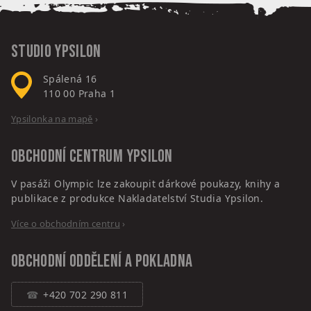
Studio Ypsilon
Spálená 16
110 00
Praha 1
Ypsilonka na mapě
›
Obchodní centrum
Ypsilon
V pasáži Olympic lze zakoupit dárkové poukazy, knihy a
publikace z produkce Nakladatelství Studia Ypsilon.
Více o obchodním centru
›
Obchodní oddělení a pokladna
+420 702 290 811