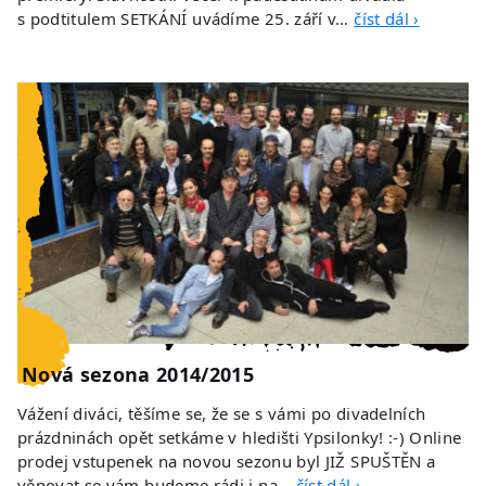
s podtitulem SETKÁNÍ uvádíme 25. září v…
číst dál ›
Nová sezona 2014/2015
Vážení diváci, těšíme se, že se s vámi po divadelních
prázdninách opět setkáme v hledišti Ypsilonky! :-) Online
prodej vstupenek na novou sezonu byl JIŽ SPUŠTĚN a
věnovat se vám budeme rádi i na…
číst dál ›