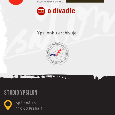
Ypsilonku archivuje:
Studio Ypsilon
Spálená 16
110 00
Praha 1