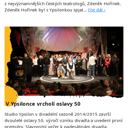
z nejvýznamnějších českých teatrologů, Zdeněk Hořínek.
Zdeněk Hořínek byl s Ypsilonkou spjat…
číst dál ›
V Ypsilonce vrcholí oslavy 50
Studio Ypsilon v divadelní sezoně 2014/2015 završí
dvouleté oslavy 50. výročí vzniku divadla a uvedení první
premiéry. Slavnostní večer k padesátinám divadla