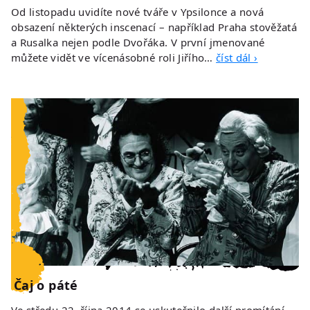
Od listopadu uvidíte nové tváře v Ypsilonce a nová
obsazení některých inscenací – například Praha stověžatá
a Rusalka nejen podle Dvořáka. V první jmenované
můžete vidět ve vícenásobné roli Jiřího…
číst dál ›
Čaj o páté
Ve středu 22. října 2014 se uskutečnilo další promítání