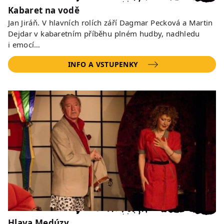
Kabaret na vodě
Jan Jiráň. V hlavních rolích září Dagmar Pecková a Martin
Dejdar v kabaretním příběhu plném hudby, nadhledu
i emocí…
INFO A VSTUPENKY
Hlava Medúzy