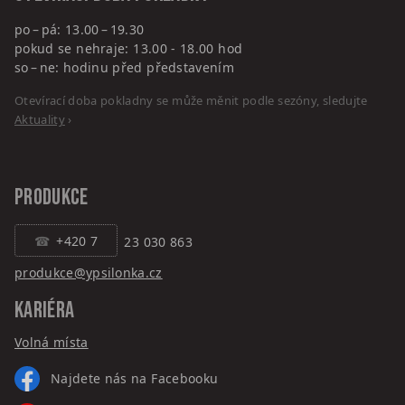
po – pá: 13.00 – 19.30
pokud se nehraje: 13.00 - 18.00 hod
so – ne: hodinu před představením
Otevírací doba pokladny se může měnit podle sezóny, sledujte
Aktuality
›
PRODUKCE
+420 7
23 030 863
produkce@ypsilonka.cz
KARIÉRA
Volná místa
Najdete nás na Facebooku