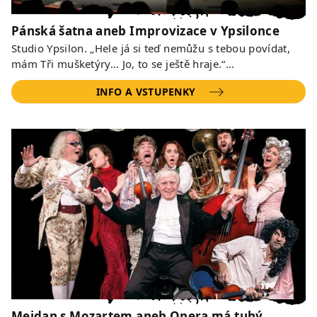
Pánská šatna aneb Improvizace v Ypsilonce
Studio Ypsilon. „Hele já si teď nemůžu s tebou povídat,
mám Tři mušketýry… Jo, to se ještě hraje.“…
INFO A VSTUPENKY
Mejdan s Mozartem aneb Opera má tuhý