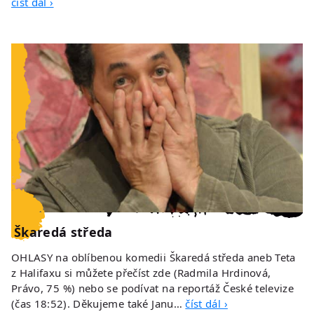
číst dál ›
Škaredá středa
OHLASY na oblíbenou komedii Škaredá středa aneb Teta
z Halifaxu si můžete přečíst zde (Radmila Hrdinová,
Právo, 75 %) nebo se podívat na reportáž České televize
(čas 18:52). Děkujeme také Janu…
číst dál ›