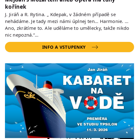
kořínek
J. Jiráň a R. Rytina. „ Kdepak, v žádném případě se
nehádáme. Je tady mezi námi úplnej ten… Harmonie. …
Ano, zkrátíme to. Ale uděláme to umělecky, takže nikdo
nic nepozná.“…
INFO A VSTUPENKY