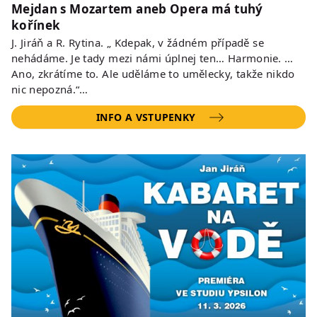
Mejdan s Mozartem aneb Opera má tuhý
kořínek
J. Jiráň a R. Rytina. „ Kdepak, v žádném případě se
nehádáme. Je tady mezi námi úplnej ten… Harmonie. …
Ano, zkrátíme to. Ale uděláme to umělecky, takže nikdo
nic nepozná.“…
INFO A VSTUPENKY