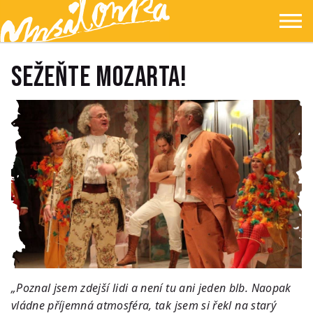
Přejít na hlavní obsah
Přejít na navigaci
Přejít na hledání
Ypsilonka
☰
Sežeňte Mozarta!
„Poznal jsem zdejší lidi a není tu ani jeden blb. Naopak
vládne příjemná atmosféra, tak jsem si řekl na starý