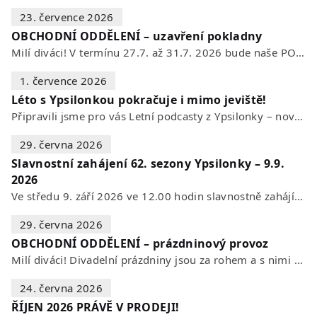
23. července 2026
OBCHODNÍ ODDĚLENÍ – uzavření pokladny
Milí diváci! V termínu 27.7. až 31.7. 2026 bude naše POKLADNA z technických…
1. července 2026
Léto s Ypsilonkou pokračuje i mimo jeviště!
Připravili jsme pro vás Letní podcasty z Ypsilonky – novou sérii rozhovorů s…
29. června 2026
Slavnostní zahájení 62. sezony Ypsilonky – 9.9.
2026
Ve středu 9. září 2026 ve 12.00 hodin slavnostně zahájíme novou divadelní…
29. června 2026
OBCHODNÍ ODDĚLENÍ – prázdninový provoz
Milí diváci! Divadelní prázdniny jsou za rohem a s nimi se mění i otevírací…
24. června 2026
ŘÍJEN 2026 PRÁVĚ V PRODEJI!