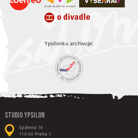
Ypsilonku archivuje:
Studio Ypsilon
Spálená 16
110 00
Praha 1