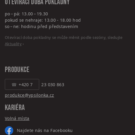
Otevírací doba pokladny
po – pá: 13.00 – 19.30
pokud se nehraje: 13.00 - 18.00 hod
so – ne: hodinu před představením
Otevírací doba pokladny se může měnit podle sezóny, sledujte
Aktuality
›
PRODUKCE
+420 7
23 030 863
produkce@ypsilonka.cz
KARIÉRA
Volná místa
Najdete nás na Facebooku