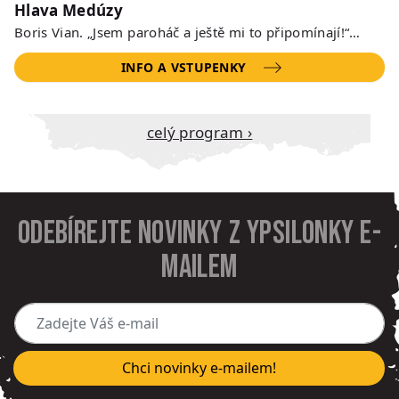
Hlava Medúzy
Boris Vian. „Jsem paroháč a ještě mi to připomínají!“…
INFO A VSTUPENKY
Celý program ›
Odebírejte novinky z Ypsilonky e-
mailem
Zadejte Váš e-mail
Chci novinky e-mailem!