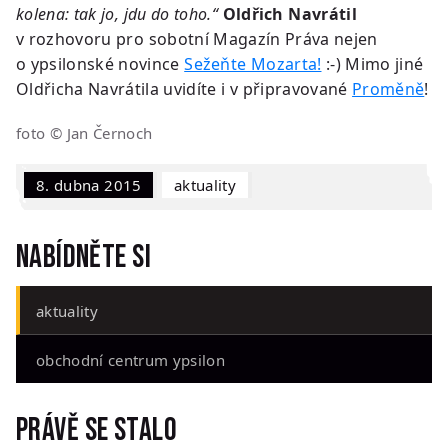
kolena: tak jo, jdu do toho.“
Oldřich Navrátil
v rozhovoru pro sobotní Magazín Práva nejen
o ypsilonské novince
Sežeňte Mozarta!
:-) Mimo jiné
Oldřicha Navrátila uvidíte i v připravované
Proměně
!
foto © Jan Černoch
8. dubna 2015
Aktuality
Nabídněte si
aktuality
obchodní centrum ypsilon
Právě se stalo