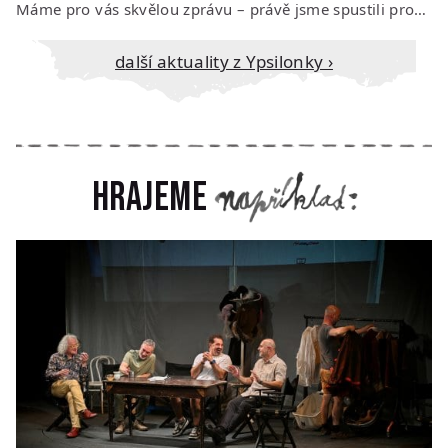
Máme pro vás skvělou zprávu – právě jsme spustili prodej vstupenek na říjen…
Další aktuality z Ypsilonky ›
Hrajeme