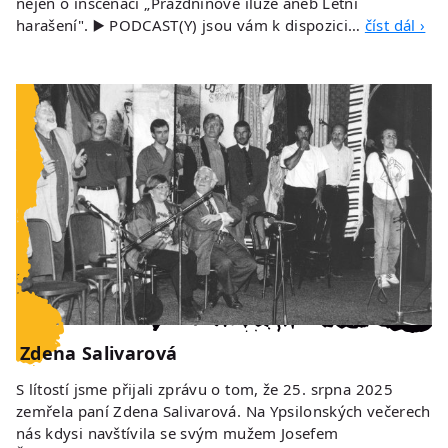
nejen o inscenaci „Prázdninové iluze aneb Letní
harašení". ▶️ PODCAST(Y) jsou vám k dispozici…
číst dál ›
Zdena Salivarová
S lítostí jsme přijali zprávu o tom, že 25. srpna 2025
zemřela paní Zdena Salivarová. Na Ypsilonských večerech
nás kdysi navštívila se svým mužem Josefem