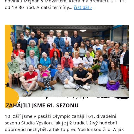
novinku Mejdan s Mozartem, která má premiéru 21. 11.
od 19.30 hod. A další termíny…
číst dál ›
ZAHÁJILI JSME 61. SEZONU
10. září jsme v pasáži Olympic zahájili 61. divadelní
sezonu Studia Ypsilon. Jak je již tradicí, živý hudební
doprovod nechyběl, a tak to před Ypsilonkou žilo. A jak