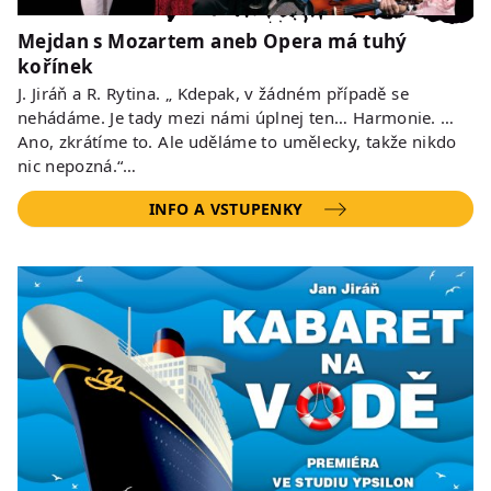
Mejdan s Mozartem aneb Opera má tuhý
kořínek
J. Jiráň a R. Rytina. „ Kdepak, v žádném případě se
nehádáme. Je tady mezi námi úplnej ten… Harmonie. …
Ano, zkrátíme to. Ale uděláme to umělecky, takže nikdo
nic nepozná.“…
INFO A VSTUPENKY