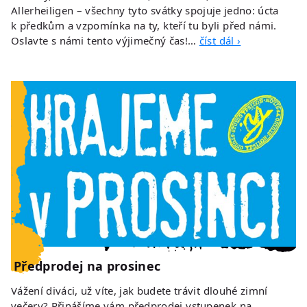
Allerheiligen – všechny tyto svátky spojuje jedno: úcta
k předkům a vzpomínka na ty, kteří tu byli před námi.
Oslavte s námi tento výjimečný čas!…
číst dál ›
Předprodej na prosinec
Vážení diváci, už víte, jak budete trávit dlouhé zimní
večery? Přinášíme vám předprodej vstupenek na