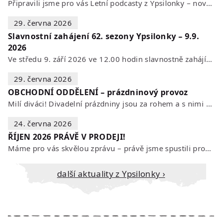
Připravili jsme pro vás Letní podcasty z Ypsilonky – novou sérii rozhovorů s…
29. června 2026
Slavnostní zahájení 62. sezony Ypsilonky – 9.9.
2026
Ve středu 9. září 2026 ve 12.00 hodin slavnostně zahájíme novou divadelní…
29. června 2026
OBCHODNÍ ODDĚLENÍ – prázdninový provoz
Milí diváci! Divadelní prázdniny jsou za rohem a s nimi se mění i otevírací…
24. června 2026
ŘÍJEN 2026 PRÁVĚ V PRODEJI!
Máme pro vás skvělou zprávu – právě jsme spustili prodej vstupenek na říjen…
Další aktuality z Ypsilonky ›