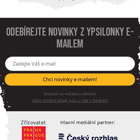
Odebírejte novinky z Ypsilonky e-
mailem
Zadejte Váš e-mail
Chci novinky e-mailem!
Kdykoli se můžete odhlásit
Vaše osobní údaje jsou u nás v bezpečí
Zřizovatel:
Hlavní mediální partner: