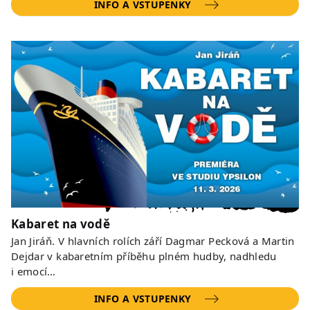
INFO A VSTUPENKY
Kabaret na vodě
Jan Jiráň. V hlavních rolích září Dagmar Pecková a Martin
Dejdar v kabaretním příběhu plném hudby, nadhledu
i emocí…
INFO A VSTUPENKY