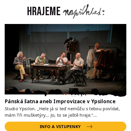
Hrajeme
Pánská šatna aneb Improvizace v Ypsilonce
Studio Ypsilon. „Hele já si teď nemůžu s tebou povídat,
mám Tři mušketýry… Jo, to se ještě hraje.“…
INFO A VSTUPENKY