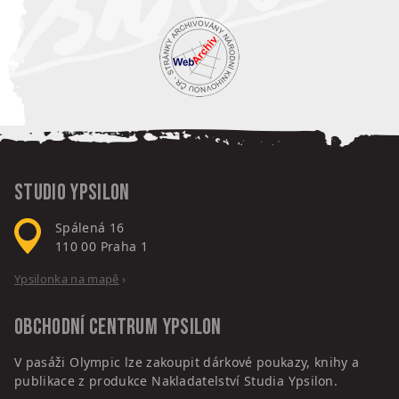
Studio Ypsilon
Spálená 16
110 00
Praha 1
Ypsilonka na mapě
›
Obchodní centrum
Ypsilon
V pasáži Olympic lze zakoupit dárkové poukazy, knihy a
publikace z produkce Nakladatelství Studia Ypsilon.