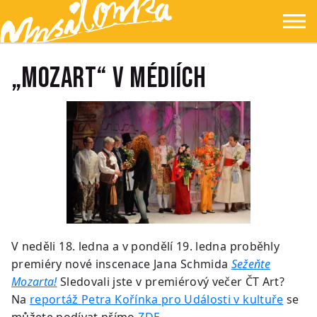
Přejít na hlavní obsah
Přejít na navigaci
Přejít na hledání
Ypsilonka
☰
„Mozart“ v médiích
V neděli 18. ledna a v pondělí 19. ledna proběhly
premiéry nové inscenace Jana Schmida
Sežeňte
Mozarta!
Sledovali jste v premiérový večer ČT Art?
Na
reportáž Petra Kořínka pro Události v kultuře
se
můžete podívat přímo
ZDE
.