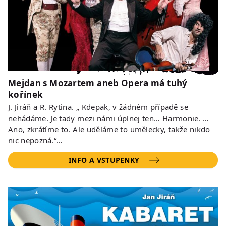
Mejdan s Mozartem aneb Opera má tuhý
kořínek
J. Jiráň a R. Rytina. „ Kdepak, v žádném případě se
nehádáme. Je tady mezi námi úplnej ten… Harmonie. …
Ano, zkrátíme to. Ale uděláme to umělecky, takže nikdo
nic nepozná.“…
INFO A VSTUPENKY