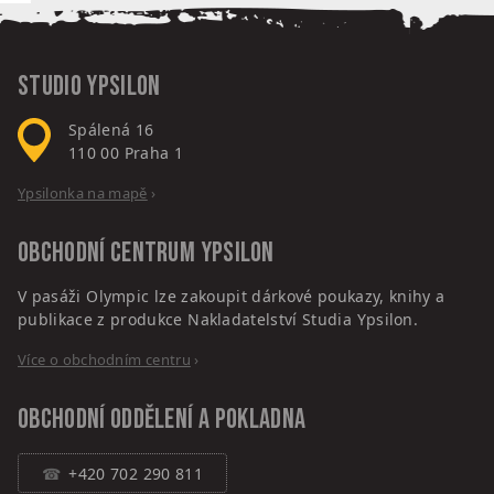
Studio Ypsilon
Spálená 16
110 00
Praha 1
Ypsilonka na mapě
›
Obchodní centrum
Ypsilon
V pasáži Olympic lze zakoupit dárkové poukazy, knihy a
publikace z produkce Nakladatelství Studia Ypsilon.
Více o obchodním centru
›
Obchodní oddělení a pokladna
+420 702 290 811