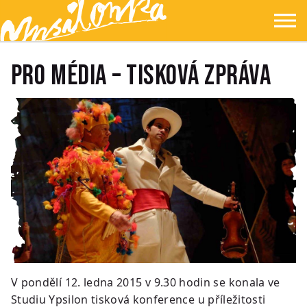
Přejít na hlavní obsah
Přejít na navigaci
Přejít na hledání
Ypsilonka
☰
Pro média – TISKOVÁ ZPRÁVA
V pondělí 12. ledna 2015 v 9.30 hodin se konala ve
Studiu Ypsilon tisková konference u příležitosti