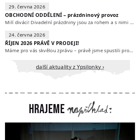
29. června 2026
OBCHODNÍ ODDĚLENÍ – prázdninový provoz
Milí diváci! Divadelní prázdniny jsou za rohem a s nimi se mění i otevírací…
24. června 2026
ŘÍJEN 2026 PRÁVĚ V PRODEJI!
Máme pro vás skvělou zprávu – právě jsme spustili prodej vstupenek na říjen…
Další aktuality z Ypsilonky ›
Hrajeme