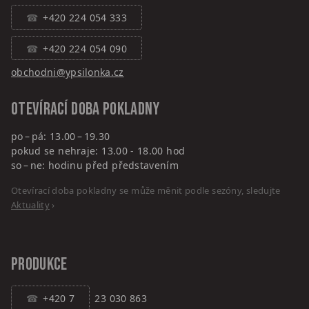
+420 224 054 333
+420 224 054 090
obchodni@ypsilonka.cz
Otevírací doba pokladny
po – pá: 13.00 – 19.30
pokud se nehraje: 13.00 - 18.00 hod
so – ne: hodinu před představením
Otevírací doba pokladny se může měnit podle sezóny, sledujte
Aktuality
›
PRODUKCE
+420 7
23 030 863