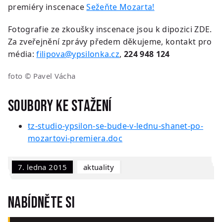
premiéry inscenace
Sežeňte Mozarta!
Fotografie ze zkoušky inscenace jsou k dipozici ZDE.
Za zveřejnění zprávy předem děkujeme, kontakt pro
média:
filipova@ypsilonka.cz
,
224 948 124
foto © Pavel Vácha
Soubory ke stažení
tz-studio-ypsilon-se-bude-v-lednu-shanet-po-
mozartovi-premiera.doc
7. ledna 2015
Aktuality
Nabídněte si