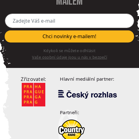
mailem
Zadejte Váš e-mail
Chci novinky e-mailem!
Kdykoli se můžete odhlásit
Vaše osobní údaje jsou u nás v bezpečí
Zřizovatel:
Hlavní mediální partner:
Partneři: