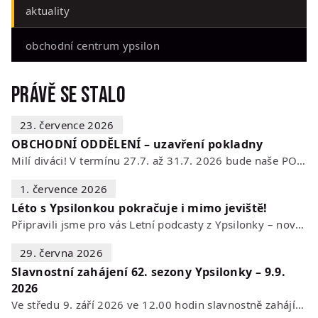
aktuality
obchodní centrum ypsilon
Právě se stalo
23. července 2026
OBCHODNÍ ODDĚLENÍ – uzavření pokladny
Milí diváci! V termínu 27.7. až 31.7. 2026 bude naše POKLADNA z technických…
1. července 2026
Léto s Ypsilonkou pokračuje i mimo jeviště!
Připravili jsme pro vás Letní podcasty z Ypsilonky – novou sérii rozhovorů s…
29. června 2026
Slavnostní zahájení 62. sezony Ypsilonky – 9.9.
2026
Ve středu 9. září 2026 ve 12.00 hodin slavnostně zahájíme novou divadelní…