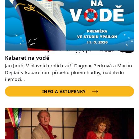
Kabaret na vodě
Jan Jiráň. V hlavních rolích září Dagmar Pecková a Martin
Dejdar v kabaretním příběhu plném hudby, nadhledu
i emocí…
INFO A VSTUPENKY