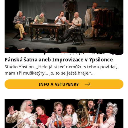
Pánská šatna aneb Improvizace v Ypsilonce
Studio Ypsilon. „Hele já si teď nemůžu s tebou povídat,
mám Tři mušketýry… Jo, to se ještě hraje.“…
INFO A VSTUPENKY