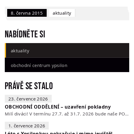
8. června 2015
Aktuality
Nabídněte si
aktuality
obchodní centrum ypsilon
Právě se stalo
23. července 2026
OBCHODNÍ ODDĚLENÍ – uzavření pokladny
Milí diváci! V termínu 27.7. až 31.7. 2026 bude naše POKLADNA z technických…
1. července 2026
Léto s Ypsilonkou pokračuje i mimo jeviště!