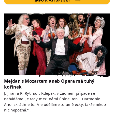
INFO A VSTUPENKY
Mejdan s Mozartem aneb Opera má tuhý
kořínek
J. Jiráň a R. Rytina. „ Kdepak, v žádném případě se
nehádáme. Je tady mezi námi úplnej ten… Harmonie. …
Ano, zkrátíme to. Ale uděláme to umělecky, takže nikdo
nic nepozná.“…