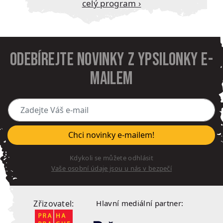
Celý program ›
Odebírejte novinky z Ypsilonky e-
mailem
Zadejte Váš e-mail
Chci novinky e-mailem!
Kdykoli se můžete odhlásit
Vaše osobní údaje jsou u nás v bezpečí
Zřizovatel:
Hlavní mediální partner: