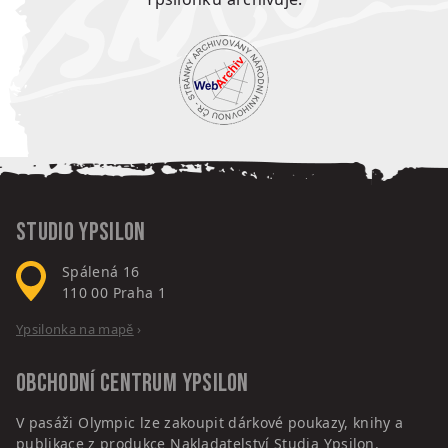
Studio Ypsilon
Spálená 16
110 00
Praha 1
Ypsilonka na mapě
›
Obchodní centrum
Ypsilon
V pasáži Olympic lze zakoupit dárkové poukazy, knihy a
publikace z produkce Nakladatelství Studia Ypsilon.