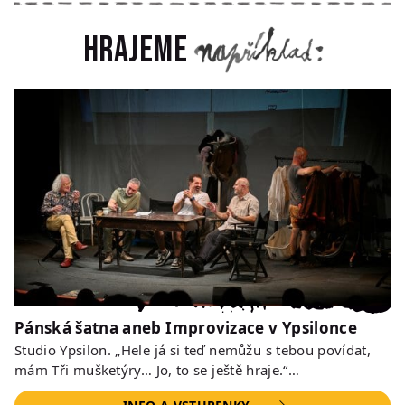
Hrajeme
Pánská šatna aneb Improvizace v Ypsilonce
Studio Ypsilon. „Hele já si teď nemůžu s tebou povídat,
mám Tři mušketýry… Jo, to se ještě hraje.“…