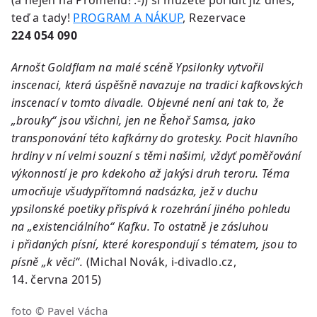
(a nejen na Proměnu! :-)) si můžete pořídit již dnes,
teď a tady!
PROGRAM A NÁKUP
, Rezervace
224 054 090
Arnošt Goldflam na malé scéně Ypsilonky vytvořil
inscenaci, která úspěšně navazuje na tradici kafkovských
inscenací v tomto divadle. Objevné není ani tak to, že
„brouky“ jsou všichni, jen ne Řehoř Samsa, jako
transponování této kafkárny do grotesky. Pocit hlavního
hrdiny v ní velmi souzní s těmi našimi, vždyť poměřování
výkonností je pro kdekoho až jakýsi druh teroru. Téma
umocňuje všudypřítomná nadsázka, jež v duchu
ypsilonské poetiky přispívá k rozehrání jiného pohledu
na „existenciálního“ Kafku. To ostatně je zásluhou
i přidaných písní, které korespondují s tématem, jsou to
písně „k věci“.
(Michal Novák, i-divadlo.cz,
14. června 2015)
foto © Pavel Vácha