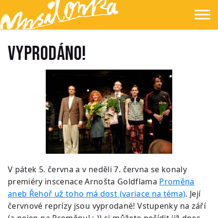
Přejít na hlavní obsah
Přejít na navigaci
Přejít na hledání
Ypsilonka
☰
Vyprodáno!
V pátek 5. června a v neděli 7. června se konaly
premiéry inscenace Arnošta Goldflama
Proměna
aneb Řehoř už toho má dost (variace na téma)
. Její
červnové reprízy jsou vyprodané! Vstupenky na září