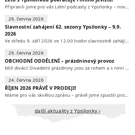
Připravili jsme pro vás Letní podcasty z Ypsilonky – novou sérii rozhovorů s…
29. června 2026
Slavnostní zahájení 62. sezony Ypsilonky – 9.9.
2026
Ve středu 9. září 2026 ve 12.00 hodin slavnostně zahájíme novou divadelní…
29. června 2026
OBCHODNÍ ODDĚLENÍ – prázdninový provoz
Milí diváci! Divadelní prázdniny jsou za rohem a s nimi se mění i otevírací…
24. června 2026
ŘÍJEN 2026 PRÁVĚ V PRODEJI!
Máme pro vás skvělou zprávu – právě jsme spustili prodej vstupenek na říjen…
Další aktuality z Ypsilonky ›