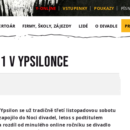
ZPRAVODAJ
Y-ONLINE
VSTUPENKY
POUKAZY
PÍS
ERTOÁR
FIRMY, ŠKOLY, ZÁJEZDY
LIDÉ
O DIVADLE
P
1 V YPSILONCE
Ypsilon se už tradičně třetí listopadovou sobotu
 zapojilo do Noci divadel, letos s podtitulem
a rozdíl od minulého online ročníku se divadlo