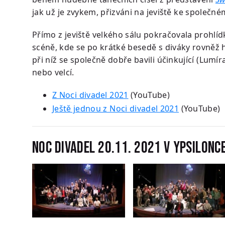
jak už je zvykem, přizváni na jeviště ke společn
Přímo z jeviště velkého sálu pokračovala prohlíd
scéně, kde se po krátké besedě s diváky rovněž h
při níž se společně dobře bavili účinkující (Lumíra
nebo velcí.
Z Noci divadel 2021
(YouTube)
Ještě jednou z Noci divadel 2021
(YouTube)
Noc divadel 20.11. 2021 v Ypsilonc