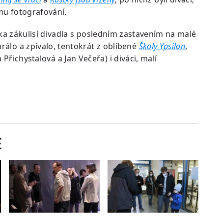
ému fotografování.
ka zákulisí divadla s posledním zastavením na malé
rálo a zpívalo, tentokrát z oblíbené
Školy Ypsilon
,
 Přichystalová a Jan Večeřa) i diváci, malí
e