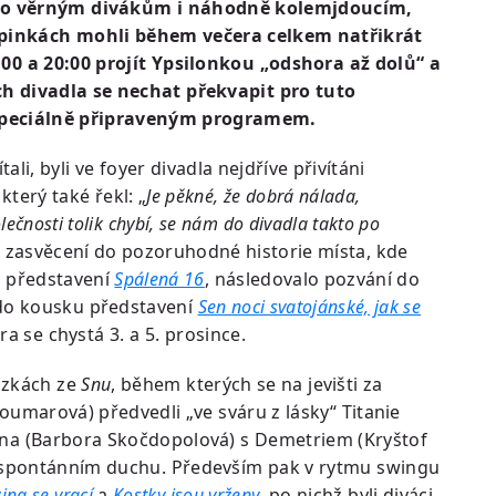
lo věrným divákům i náhodně kolemjdoucím,
upinkách mohli během večera celkem natřikrát
:00 a 20:00 projít Ypsilonkou „odshora až dolů“ a
ch divadla se nechat překvapit pro tuto
 speciálně připraveným programem.
tali, byli ve foyer divadla nejdříve přivítáni
erý také řekl: „
Je pěkné, že dobrá nálada,
ečnosti tolik chybí, se nám do divadla takto po
 zasvěcení do pozoruhodné historie místa, kde
a představení
Spálená 16
, následovalo pozvání do
 do kousku představení
Sen noci svatojánské, jak se
ra se chystá 3. a 5. prosince.
ázkách ze
Snu
, během kterých se na jevišti za
Soumarová) předvedli „ve sváru z lásky“ Titanie
lena (Barbora Skočdopolová) s Demetriem (Kryštof
e spontánním duchu. Především pak v rytmu swingu
ing se vrací
a
Kostky jsou vrženy
, po nichž byli diváci,