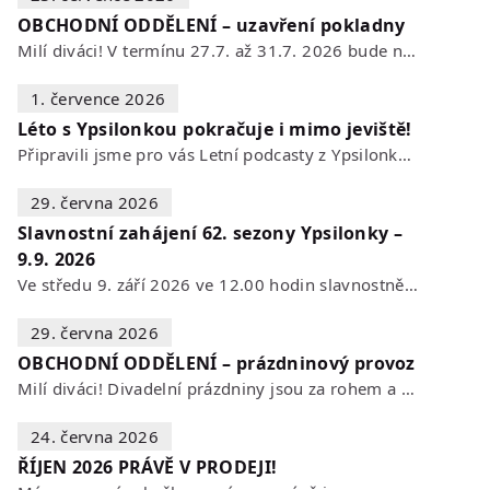
OBCHODNÍ ODDĚLENÍ – uzavření pokladny
Milí diváci! V termínu 27.7. až 31.7. 2026 bude naše POKLADNA z technických…
1. července 2026
Léto s Ypsilonkou pokračuje i mimo jeviště!
Připravili jsme pro vás Letní podcasty z Ypsilonky – novou sérii rozhovorů s…
29. června 2026
Slavnostní zahájení 62. sezony Ypsilonky –
9.9. 2026
Ve středu 9. září 2026 ve 12.00 hodin slavnostně zahájíme novou divadelní…
29. června 2026
OBCHODNÍ ODDĚLENÍ – prázdninový provoz
Milí diváci! Divadelní prázdniny jsou za rohem a s nimi se mění i otevírací…
24. června 2026
ŘÍJEN 2026 PRÁVĚ V PRODEJI!