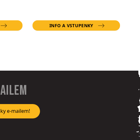
INFO A VSTUPENKY
mailem
nky e-mailem!