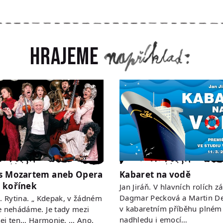
Hrajeme
s Mozartem aneb Opera
Kabaret na vodě
 kořínek
Jan Jiráň. V hlavních rolích zá
Dagmar Pecková a Martin De
 R. Rytina. „ Kdepak, v žádném
v kabaretním příběhu plném
e nehádáme. Je tady mezi
nadhledu i emocí…
ej ten… Harmonie. … Ano,