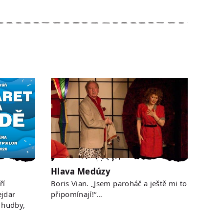
Hlava Medúzy
ří
Boris Vian. „Jsem paroháč a ještě mi to
jdar
připomínají!“…
 hudby,