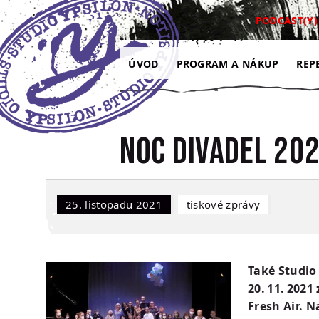
Přejít na hlavní obsah
Přejít na navigaci
Přejít na hledání
PODCAST(Y)
ÚVOD
PROGRAM A NÁKUP
REP
NOC DIVADEL 202
25. listopadu 2021
Tiskové zprávy
Také Studio 
20. 11. 2021
Fresh Air. N