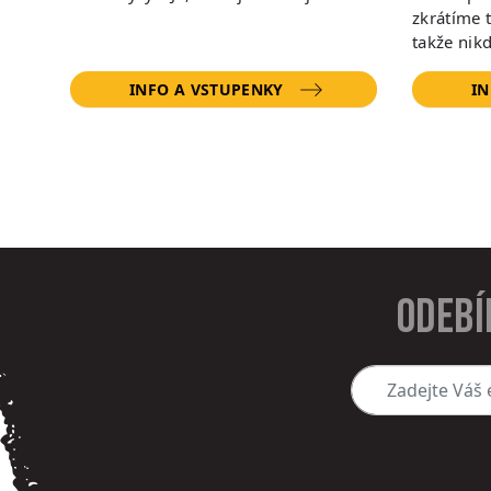
zkrátíme 
takže nik
INFO A VSTUPENKY
IN
Odebí
Zadejte Váš e-mai