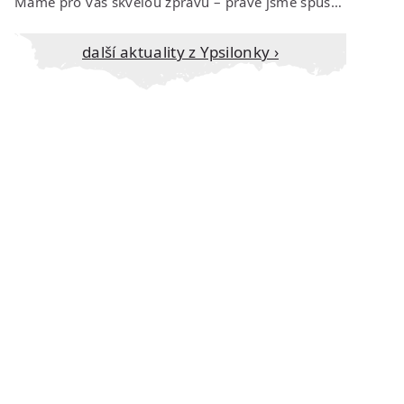
Máme pro vás skvělou zprávu – právě jsme spustili prodej vstupenek na říjen…
Další aktuality z Ypsilonky ›