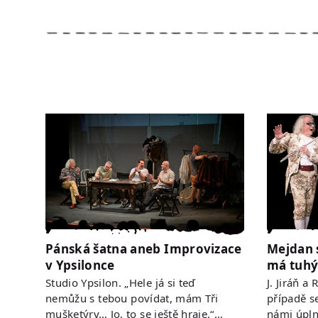
Pánská šatna aneb Improvizace
Mejdan 
v Ypsilonce
má tuhý
Studio Ypsilon. „Hele já si teď
J. Jiráň a
nemůžu s tebou povídat, mám Tři
případě s
mušketýry… Jo, to se ještě hraje.“…
námi úpln