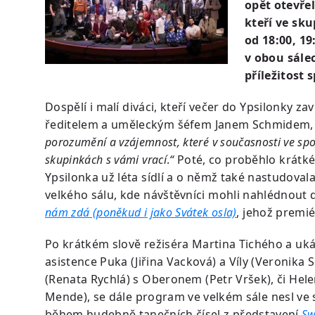
opět otevře
kteří ve sk
od 18:00, 19
v obou sále
příležitost
Dospělí i malí diváci, kteří večer do Ypsilonky zaví
ředitelem a uměleckým šéfem Janem Schmidem, kt
porozumění a vzájemnost, které v současnosti ve spol
skupinkách s vámi vrací
.
“
Poté, co proběhlo krátké
Ypsilonka už léta sídlí a o němž také nastudoval
velkého sálu, kde návštěvníci mohli nahlédnout
nám zdá (poněkud i jako Svátek osla)
, jehož premié
Po krátkém slově režiséra Martina Tichého a uk
asistence Puka (Jiřina Vacková) a Víly (Veronika 
(Renata Rychlá) s Oberonem (Petr Vršek), či He
Mende), se dále program ve velkém sále nesl v
během hudebně tanečních čísel z představení
Sw