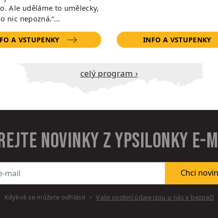
to. Ale uděláme to umělecky,
do nic nepozná.“…
FO A VSTUPENKY
INFO A VSTUPENKY
Celý program ›
rejte novinky z Ypsilonky e-
l
Chci novi
Kdykoli se můžete odhlásit
Vaše osobní údaje jsou u nás v bezpečí