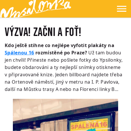
Přejít na hlavní obsah
Přejít na navigaci
Přejít na hledání
Ypsilonka
☰
VÝZVA! Začni a foť!
Kdo ještě stihne co nejlépe vyfotit plakáty na
Spálenou 16
rozmístěné po Praze?
Už tam budou
jen chvíli! Přineste nebo pošlete fotky do Ypsilonky,
budete obdarováni a ty nejlepší snímky otiskneme
v připravované knize. Jeden billboard najdete třeba
na Ortenově náměstí, jiný v metru na I. P. Pavlova,
další na Můstku trasy A nebo na Florenci linky B…