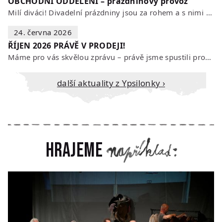
OBCHODNÍ ODDĚLENÍ – prázdninový provoz
Milí diváci! Divadelní prázdniny jsou za rohem a s nimi se mění i otevírací…
24. června 2026
ŘÍJEN 2026 PRÁVĚ V PRODEJI!
Máme pro vás skvělou zprávu – právě jsme spustili prodej vstupenek na říjen…
Další aktuality z Ypsilonky ›
Hrajeme