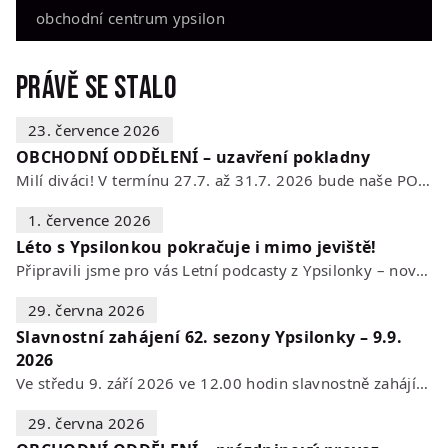
obchodní centrum ypsilon
Právě se stalo
23. července 2026
OBCHODNÍ ODDĚLENÍ – uzavření pokladny
Milí diváci! V termínu 27.7. až 31.7. 2026 bude naše POKLADNA z technických…
1. července 2026
Léto s Ypsilonkou pokračuje i mimo jeviště!
Připravili jsme pro vás Letní podcasty z Ypsilonky – novou sérii rozhovorů s…
29. června 2026
Slavnostní zahájení 62. sezony Ypsilonky – 9.9.
2026
Ve středu 9. září 2026 ve 12.00 hodin slavnostně zahájíme novou divadelní…
29. června 2026