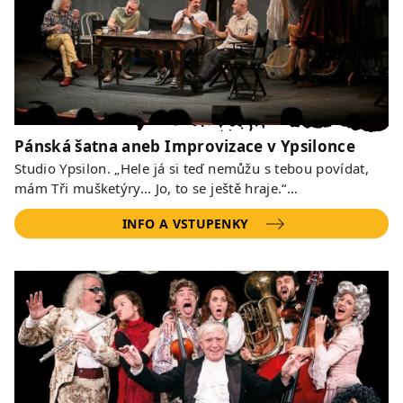
Pánská šatna aneb Improvizace v Ypsilonce
Studio Ypsilon. „Hele já si teď nemůžu s tebou povídat,
mám Tři mušketýry… Jo, to se ještě hraje.“…
INFO A VSTUPENKY