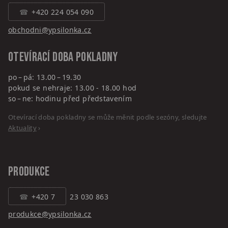
+420 224 054 090
obchodni@ypsilonka.cz
Otevírací doba pokladny
po – pá: 13.00 – 19.30
pokud se nehraje: 13.00 - 18.00 hod
so – ne: hodinu před představením
Otevírací doba pokladny se může měnit podle sezóny, sledujte
Aktuality
›
PRODUKCE
+420 7
23 030 863
produkce@ypsilonka.cz