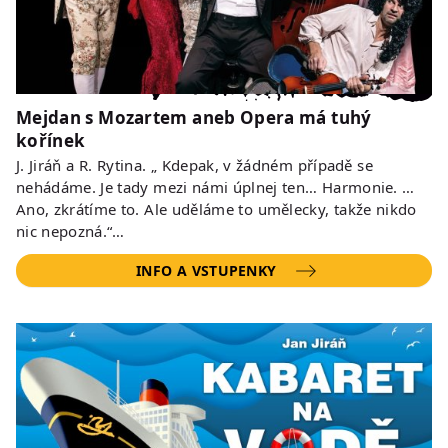
Mejdan s Mozartem aneb Opera má tuhý
kořínek
J. Jiráň a R. Rytina. „ Kdepak, v žádném případě se
nehádáme. Je tady mezi námi úplnej ten… Harmonie. …
Ano, zkrátíme to. Ale uděláme to umělecky, takže nikdo
nic nepozná.“…
INFO A VSTUPENKY