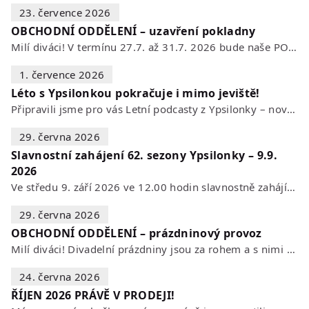
23. července 2026
OBCHODNÍ ODDĚLENÍ – uzavření pokladny
Milí diváci! V termínu 27.7. až 31.7. 2026 bude naše POKLADNA z technických…
1. července 2026
Léto s Ypsilonkou pokračuje i mimo jeviště!
Připravili jsme pro vás Letní podcasty z Ypsilonky – novou sérii rozhovorů s…
29. června 2026
Slavnostní zahájení 62. sezony Ypsilonky – 9.9.
2026
Ve středu 9. září 2026 ve 12.00 hodin slavnostně zahájíme novou divadelní…
29. června 2026
OBCHODNÍ ODDĚLENÍ – prázdninový provoz
Milí diváci! Divadelní prázdniny jsou za rohem a s nimi se mění i otevírací…
24. června 2026
ŘÍJEN 2026 PRÁVĚ V PRODEJI!