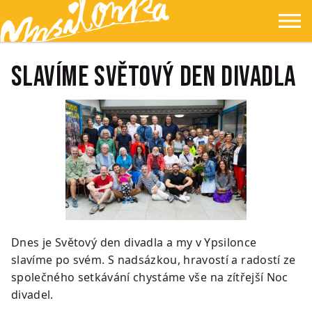
Přejít na hlavní obsah
Přejít na navigaci
Přejít na hledání
Ypsilonka
☰
SLAVÍME SVĚTOVÝ DEN DIVADLA
Dnes je Světový den divadla a my v Ypsilonce
slavíme po svém. S nadsázkou, hravostí a radostí ze
společného setkávání chystáme vše na zítřejší Noc
divadel.