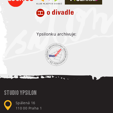
Ypsilonku archivuje:
Studio Ypsilon
Spálená 16
110 00
Praha 1