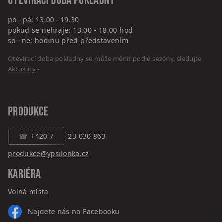
Otevírací doba pokladny
po – pá: 13.00 – 19.30
pokud se nehraje: 13.00 - 18.00 hod
so – ne: hodinu před představením
Otevírací doba pokladny se může měnit podle sezóny, sledujte
Aktuality
›
PRODUKCE
+420 7
23 030 863
produkce@ypsilonka.cz
KARIÉRA
Volná místa
Najdete nás na Facebooku