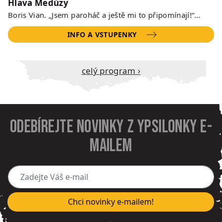
Hlava Medúzy
Boris Vian. „Jsem paroháč a ještě mi to připomínají!“…
INFO A VSTUPENKY
Celý program ›
Odebírejte novinky z Ypsilonky e-
mailem
Zadejte Váš e-mail
Chci novinky e-mailem!