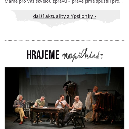
Máme pro vás skvělou zprávu – právě jsme spustili prodej vstupenek na říjen…
Další aktuality z Ypsilonky ›
Hrajeme