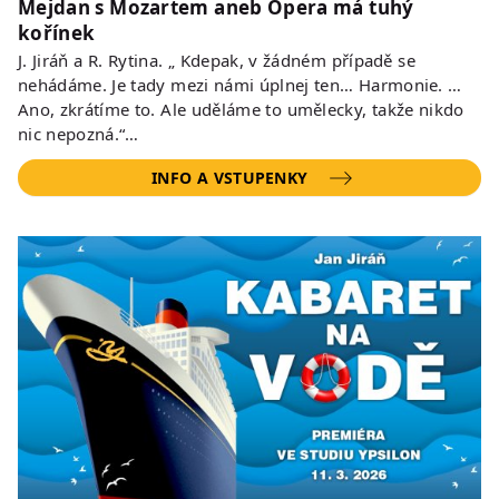
Mejdan s Mozartem aneb Opera má tuhý
kořínek
J. Jiráň a R. Rytina. „ Kdepak, v žádném případě se
nehádáme. Je tady mezi námi úplnej ten… Harmonie. …
Ano, zkrátíme to. Ale uděláme to umělecky, takže nikdo
nic nepozná.“…
INFO A VSTUPENKY