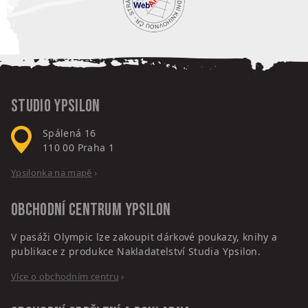
Studio Ypsilon
Spálená 16
110 00
Praha 1
Ypsilonka na mapě
›
Obchodní centrum
Ypsilon
V pasáži Olympic lze zakoupit dárkové poukazy, knihy a
publikace z produkce Nakladatelství Studia Ypsilon.
Více o obchodním centru
›