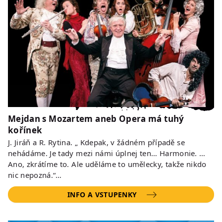
Mejdan s Mozartem aneb Opera má tuhý
kořínek
J. Jiráň a R. Rytina. „ Kdepak, v žádném případě se
nehádáme. Je tady mezi námi úplnej ten… Harmonie. …
Ano, zkrátíme to. Ale uděláme to umělecky, takže nikdo
nic nepozná.“…
INFO A VSTUPENKY