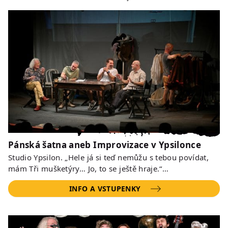
Pánská šatna aneb Improvizace v Ypsilonce
Studio Ypsilon. „Hele já si teď nemůžu s tebou povídat,
mám Tři mušketýry… Jo, to se ještě hraje.“…
INFO A VSTUPENKY