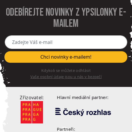
Odebírejte novinky z Ypsilonky e-
mailem
Zadejte Váš e-mail
Chci novinky e-mailem!
Kdykoli se můžete odhlásit
Vaše osobní údaje jsou u nás v bezpečí
Zřizovatel:
Hlavní mediální partner:
Partneři: