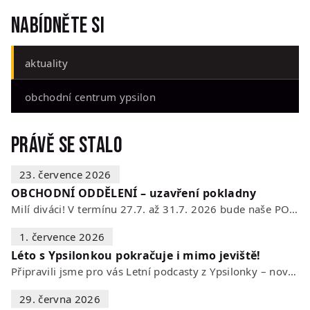
Nabídněte si
aktuality
obchodní centrum ypsilon
Právě se stalo
23. července 2026
OBCHODNÍ ODDĚLENÍ – uzavření pokladny
Milí diváci! V termínu 27.7. až 31.7. 2026 bude naše POKLADNA z technických…
1. července 2026
Léto s Ypsilonkou pokračuje i mimo jeviště!
Připravili jsme pro vás Letní podcasty z Ypsilonky – novou sérii rozhovorů s…
29. června 2026