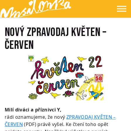
Přejít na hlavní obsah
Přejít na navigaci
Přejít na hledání
Ypsilonka
☰
NOVÝ ZPRAVODAJ KVĚTEN –
ČERVEN
Milí diváci a příznivci Y,
rádi oznamujeme, že nový
ZPRAVODAJ KVĚTEN –
ČERVEN
(PDF) právě vyšel. Ke čtení toho opět