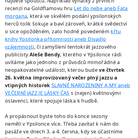
najdete spoustu. Například výňatky z prvních
recenzí na Goldflamovu hru
Let do nebe aneb Fata
morgana
, která ve skvělém podání ypsilonských
herců tolik šokuje a baví zároveň, krátké svědectví
o sice opožděném, zato hodně povedeném
křtu
knihy Ypsilonka přítomnosti aneb Divadlo
vzájemnosti
, či zamyšlení tentokrát jazzového
publicisty
Aleše Bendy
, kterého v Ypsilonce rádi
uvítáme jako jednoho z průvodců mimořádné a
neopakovatelné události, kterou bude
ve čtvrtek
26. května improvizovaný večer plný jazzu a
vtipných historek
SLAVNÉ NAROZENINY A MY aneb
VEČERNÍ JAZZ JE LÁSKY ČAS
s (nejen) květnovými
oslavenci, které spojuje láska k hudbě.
A propásnout byste toho do konce sezony
neměli v Ypsilonce více. Třeba zavítat k nám do
pasáže ve dnech 3. a 4. června, kdy se účastníme