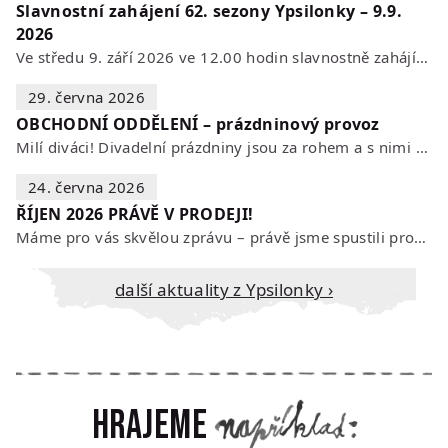
Slavnostní zahájení 62. sezony Ypsilonky – 9.9.
2026
Ve středu 9. září 2026 ve 12.00 hodin slavnostně zahájíme novou divadelní…
29. června 2026
OBCHODNÍ ODDĚLENÍ – prázdninový provoz
Milí diváci! Divadelní prázdniny jsou za rohem a s nimi se mění i otevírací…
24. června 2026
ŘÍJEN 2026 PRÁVĚ V PRODEJI!
Máme pro vás skvělou zprávu – právě jsme spustili prodej vstupenek na říjen…
Další aktuality z Ypsilonky ›
Hrajeme