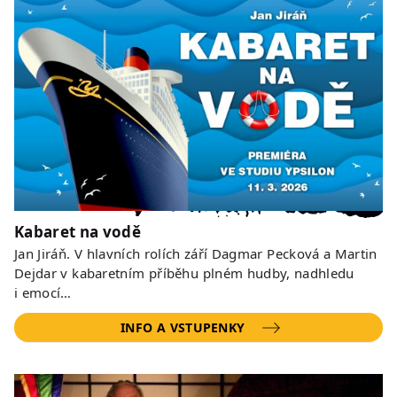
Kabaret na vodě
Jan Jiráň. V hlavních rolích září Dagmar Pecková a Martin
Dejdar v kabaretním příběhu plném hudby, nadhledu
i emocí…
INFO A VSTUPENKY