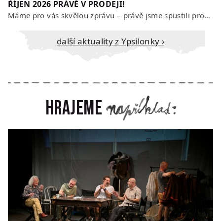
ŘÍJEN 2026 PRÁVĚ V PRODEJI!
Máme pro vás skvělou zprávu – právě jsme spustili prodej vstupenek na říjen…
Další aktuality z Ypsilonky ›
Hrajeme