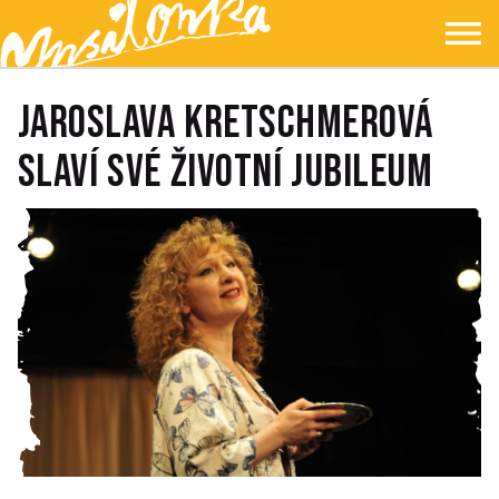
Přejít na hlavní obsah
Přejít na navigaci
Přejít na hledání
Ypsilonka
☰
JAROSLAVA KRETSCHMEROVÁ
SLAVÍ SVÉ ŽIVOTNÍ JUBILEUM