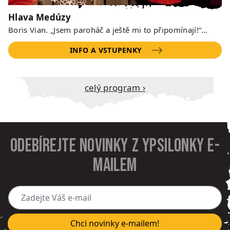
Hlava Medúzy
Boris Vian. „Jsem paroháč a ještě mi to připomínají!“…
INFO A VSTUPENKY
Celý program ›
Odebírejte novinky z Ypsilonky e-
mailem
Zadejte Váš e-mail
Chci novinky e-mailem!