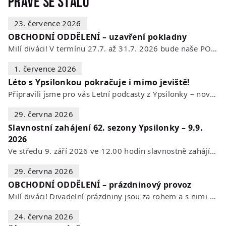
Právě se stalo
23. července 2026
OBCHODNÍ ODDĚLENÍ – uzavření pokladny
Milí diváci! V termínu 27.7. až 31.7. 2026 bude naše POKLADNA z technických…
1. července 2026
Léto s Ypsilonkou pokračuje i mimo jeviště!
Připravili jsme pro vás Letní podcasty z Ypsilonky – novou sérii rozhovorů s…
29. června 2026
Slavnostní zahájení 62. sezony Ypsilonky – 9.9.
2026
Ve středu 9. září 2026 ve 12.00 hodin slavnostně zahájíme novou divadelní…
29. června 2026
OBCHODNÍ ODDĚLENÍ – prázdninový provoz
Milí diváci! Divadelní prázdniny jsou za rohem a s nimi se mění i otevírací…
24. června 2026