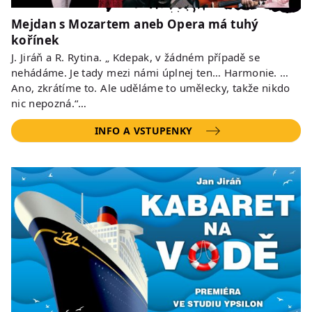
Mejdan s Mozartem aneb Opera má tuhý
kořínek
J. Jiráň a R. Rytina. „ Kdepak, v žádném případě se
nehádáme. Je tady mezi námi úplnej ten… Harmonie. …
Ano, zkrátíme to. Ale uděláme to umělecky, takže nikdo
nic nepozná.“…
INFO A VSTUPENKY