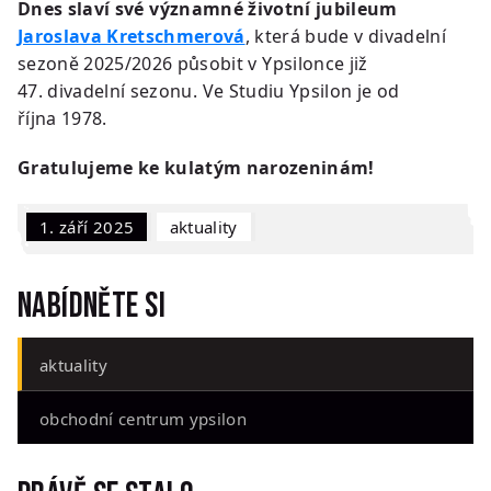
Dnes slaví své významné životní jubileum
Jaroslava Kretschmerová
, která bude v divadelní
sezoně 2025/2026 působit v Ypsilonce již
47. divadelní sezonu. Ve Studiu Ypsilon je od
října 1978.
Gratulujeme ke kulatým narozeninám!
1. září 2025
Aktuality
Nabídněte si
aktuality
obchodní centrum ypsilon