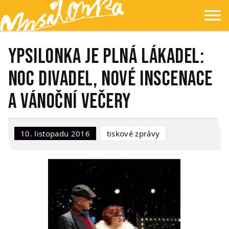
Přejít na hlavní obsah
Přejít na navigaci
Přejít na hledání
Ypsilonka
☰
Ypsilonka je plná lákadel:
Noc divadel, nové inscenace
a Vánoční večery
10. listopadu 2016
Tiskové zprávy