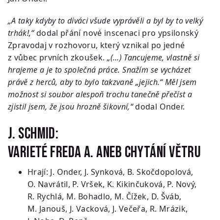
„A taky kdyby to diváci všude vyprávěli a byl by to velký
trhák!,“
dodal přání nové inscenaci pro ypsilonský
Zpravodaj v rozhovoru, který vznikal po jedné
z vůbec prvních zkoušek.
„(…) Tancujeme, vlastně si
hrajeme a je to společná práce. Snažím se vycházet
právě z herců, aby to bylo takzvaně „jejich.“ Měl jsem
možnost si soubor alespoň trochu tanečně přečíst a
zjistil jsem, že jsou hrozně šikovní,“
dodal Onder.
J. Schmid:
Varieté Freda A. aneb Chytání větru
Hrají: J. Onder, J. Synková, B. Skočdopolová,
O. Navrátil, P. Vršek, K. Kikinčuková, P. Nový,
R. Rychlá, M. Bohadlo, M. Čížek, D. Šváb,
M. Janouš, J. Vacková, J. Večeřa, R. Mrázik,