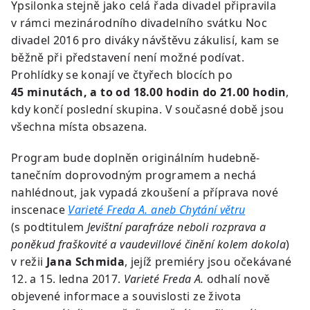
Ypsilonka stejně jako celá řada divadel připravila
v rámci mezinárodního divadelního svátku Noc
divadel 2016 pro diváky návštěvu zákulisí, kam se
běžně při představení není možné podívat.
Prohlídky se konají ve čtyřech blocích po
45 minutách, a to od 18.00 hodin do 21.00 hodin
,
kdy končí poslední skupina. V současné době jsou
všechna místa obsazena.
Program bude doplněn originálním hudebně-
tanečním doprovodným programem a nechá
nahlédnout, jak vypadá zkoušení a příprava nové
inscenace
Varieté Freda A. aneb Chytání větru
(s podtitulem
Jevištní parafráze neboli rozprava a
poněkud fraškovité a vaudevillové činění kolem dokola
)
v režii
Jana Schmida
, jejíž premiéry jsou očekávané
12. a 15. ledna 2017.
Varieté Freda A.
odhalí nově
objevené informace a souvislosti ze života