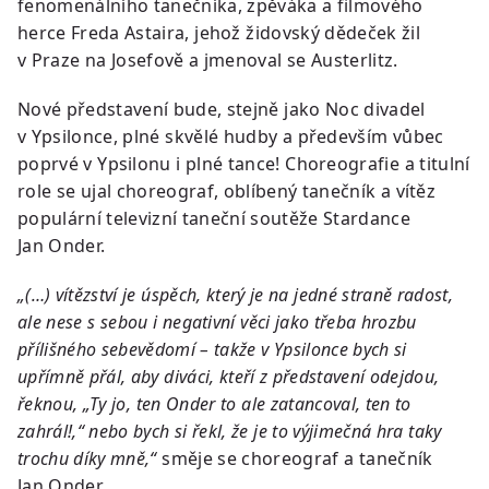
fenomenálního tanečníka, zpěváka a filmového
herce Freda Astaira, jehož židovský dědeček žil
v Praze na Josefově a jmenoval se Austerlitz.
Nové představení bude, stejně jako Noc divadel
v Ypsilonce, plné skvělé hudby a především vůbec
poprvé v Ypsilonu i plné tance! Choreografie a titulní
role se ujal choreograf, oblíbený tanečník a vítěz
populární televizní taneční soutěže Stardance
Jan Onder.
„(…) vítězství je úspěch, který je na jedné straně radost,
ale nese s sebou i negativní věci jako třeba hrozbu
přílišného sebevědomí – takže v Ypsilonce bych si
upřímně přál, aby diváci, kteří z představení odejdou,
řeknou, „Ty jo, ten Onder to ale zatancoval, ten to
zahrál!,“ nebo bych si řekl, že je to výjimečná hra taky
trochu díky mně,“
směje se choreograf a tanečník
Jan Onder.