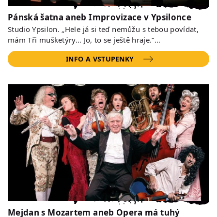
Pánská šatna aneb Improvizace v Ypsilonce
Studio Ypsilon. „Hele já si teď nemůžu s tebou povídat,
mám Tři mušketýry… Jo, to se ještě hraje.“…
INFO A VSTUPENKY
Mejdan s Mozartem aneb Opera má tuhý