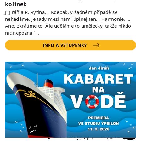
kořínek
J. Jiráň a R. Rytina. „ Kdepak, v žádném případě se
nehádáme. Je tady mezi námi úplnej ten… Harmonie. …
Ano, zkrátíme to. Ale uděláme to umělecky, takže nikdo
nic nepozná.“…
INFO A VSTUPENKY