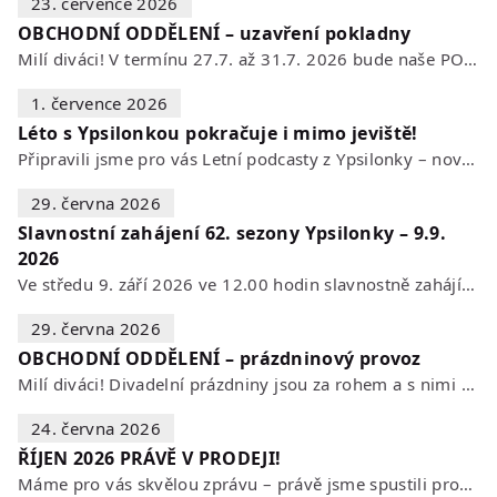
23. července 2026
OBCHODNÍ ODDĚLENÍ – uzavření pokladny
Milí diváci! V termínu 27.7. až 31.7. 2026 bude naše POKLADNA z technických…
1. července 2026
Léto s Ypsilonkou pokračuje i mimo jeviště!
Připravili jsme pro vás Letní podcasty z Ypsilonky – novou sérii rozhovorů s…
29. června 2026
Slavnostní zahájení 62. sezony Ypsilonky – 9.9.
2026
Ve středu 9. září 2026 ve 12.00 hodin slavnostně zahájíme novou divadelní…
29. června 2026
OBCHODNÍ ODDĚLENÍ – prázdninový provoz
Milí diváci! Divadelní prázdniny jsou za rohem a s nimi se mění i otevírací…
24. června 2026
ŘÍJEN 2026 PRÁVĚ V PRODEJI!
Máme pro vás skvělou zprávu – právě jsme spustili prodej vstupenek na říjen…