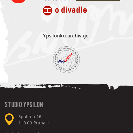
Ypsilonku archivuje:
Studio Ypsilon
Spálená 16
110 00
Praha 1