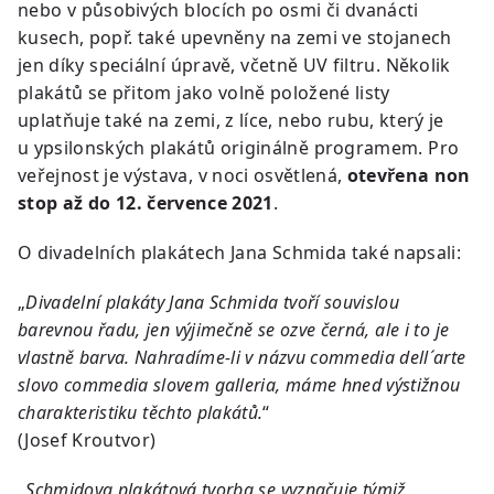
nebo v působivých blocích po osmi či dvanácti
kusech, popř. také upevněny na zemi ve stojanech
jen díky speciální úpravě, včetně UV filtru. Několik
plakátů se přitom jako volně položené listy
uplatňuje také na zemi, z líce, nebo rubu, který je
u ypsilonských plakátů originálně programem. Pro
veřejnost je výstava, v noci osvětlená,
otevřena non
stop až do 12. července 2021
.
O divadelních plakátech Jana Schmida také napsali:
„
Divadelní plakáty Jana Schmida tvoří souvislou
barevnou řadu, jen výjimečně se ozve černá, ale i to je
vlastně barva. Nahradíme-li v názvu commedia dell´arte
slovo commedia slovem galleria, máme hned výstižnou
charakteristiku těchto plakátů.
“
(Josef Kroutvor)
„
Schmidova plakátová tvorba se vyznačuje týmiž