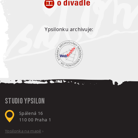
Ypsilonku archivuje:
Studio Ypsilon
Spálená 16
110 00
Praha 1
Ypsilonka na mapě
›