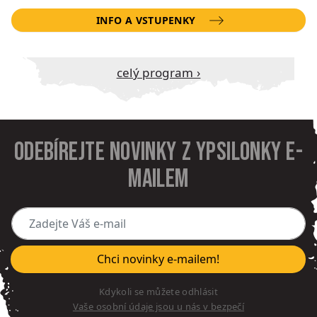
INFO A VSTUPENKY
Celý program ›
Odebírejte novinky z Ypsilonky e-
mailem
Zadejte Váš e-mail
Chci novinky e-mailem!
Kdykoli se můžete odhlásit
Vaše osobní údaje jsou u nás v bezpečí