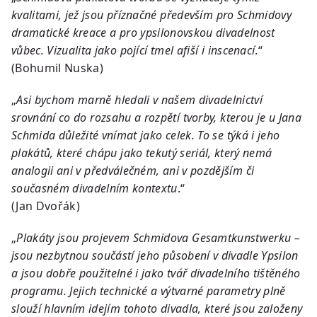
kvalitami, jež jsou příznačné především pro Schmidovy
dramatické kreace a pro ypsilonovskou divadelnost
vůbec. Vizualita jako pojící tmel afiší i inscenací
.“
(Bohumil Nuska)
„
Asi bychom marně hledali v našem divadelnictví
srovnání co do rozsahu a rozpětí tvorby, kterou je u Jana
Schmida důležité vnímat jako celek. To se týká i jeho
plakátů, které chápu jako tekutý seriál, který nemá
analogii ani v předválečném, ani v pozdějším či
současném divadelním kontextu
.“
(Jan Dvořák)
„
Plakáty jsou projevem Schmidova Gesamtkunstwerku –
jsou nezbytnou součástí jeho působení v divadle Ypsilon
a jsou dobře použitelné i jako tvář divadelního tištěného
programu. Jejich technické a výtvarné parametry plně
slouží hlavním idejím tohoto divadla, které jsou založeny