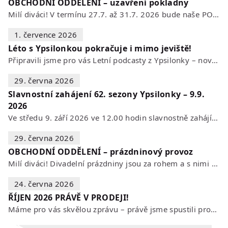
OBCHODNÍ ODDĚLENÍ – uzavření pokladny
Milí diváci! V termínu 27.7. až 31.7. 2026 bude naše POKLADNA z technických…
1. července 2026
Léto s Ypsilonkou pokračuje i mimo jeviště!
Připravili jsme pro vás Letní podcasty z Ypsilonky – novou sérii rozhovorů s…
29. června 2026
Slavnostní zahájení 62. sezony Ypsilonky – 9.9.
2026
Ve středu 9. září 2026 ve 12.00 hodin slavnostně zahájíme novou divadelní…
29. června 2026
OBCHODNÍ ODDĚLENÍ – prázdninový provoz
Milí diváci! Divadelní prázdniny jsou za rohem a s nimi se mění i otevírací…
24. června 2026
ŘÍJEN 2026 PRÁVĚ V PRODEJI!
Máme pro vás skvělou zprávu – právě jsme spustili prodej vstupenek na říjen…