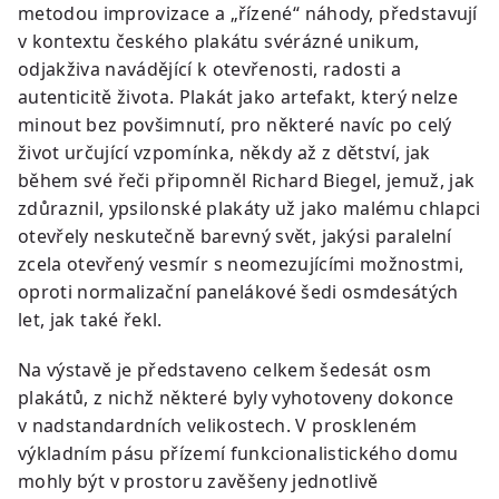
metodou improvizace a „řízené“ náhody, představují
v kontextu českého plakátu svérázné unikum,
odjakživa navádějící k otevřenosti, radosti a
autenticitě života. Plakát jako artefakt, který nelze
minout bez povšimnutí, pro některé navíc po celý
život určující vzpomínka, někdy až z dětství, jak
během své řeči připomněl Richard Biegel, jemuž, jak
zdůraznil, ypsilonské plakáty už jako malému chlapci
otevřely neskutečně barevný svět, jakýsi paralelní
zcela otevřený vesmír s neomezujícími možnostmi,
oproti normalizační panelákové šedi osmdesátých
let, jak také řekl.
Na výstavě je představeno celkem šedesát osm
plakátů, z nichž některé byly vyhotoveny dokonce
v nadstandardních velikostech. V proskleném
výkladním pásu přízemí funkcionalistického domu
mohly být v prostoru zavěšeny jednotlivě