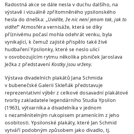
Radostná akce se dále nesla v duchu dalšího, na
výstavě i vizuálně zpřítomněného ypsilonského
hesla do dneška: „
Uvidíte, že nic není jenom tak, jak to
vidíte!
“ Atmosféra vernisáže, která se díky
příznivému počasí mohla odehrát venku, byla
vynikající, k čemuž zajisté přispělo také živé
hudbaření Ypsilonky, které se neslo ulicí
v osvobozujícím rytmu několika písniček Jaroslava
Ježka z představení
Kostky jsou vrženy
.
Výstava divadelních plakátů Jana Schmida
v bubenečské Galerii Skleňák představuje
reprezentativní výběr z celkové dosavadní plakátové
tvorby zakladatele legendárního Studia Ypsilon
(1963), výtvarníka a divadelníka v jednom
s nezaměnitelným rukopisem pramenícím z jeho
osobitosti. Ypsilonské plakáty, které Jan Schmid
vytváří podobným způsobem jako divadlo, tj.