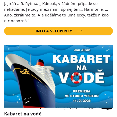
J. Jiráň a R. Rytina. „ Kdepak, v žádném případě se
nehádáme. Je tady mezi námi úplnej ten… Harmonie. …
Ano, zkrátíme to. Ale uděláme to umělecky, takže nikdo
nic nepozná.“…
INFO A VSTUPENKY
Kabaret na vodě