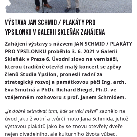
Výstava Jan Schmid / Plakáty pro
Ypsilonku v Galerii Skleňák zahájena
Zahájení výstavy s názvem JAN SCHMID / PLAKÁTY
PRO YPSILONKU proběhlo 3. 6. 2021 v Galerii
Skleňák v Praze 6. Úvodní slovo na vernisáži,
kterou tradičně otevřel malý koncert se zpěvy
členů Studia Ypsilon, pronesli radní za
strategický rozvoj a památkovou péči Ing. arch.
Eva Smutná a PhDr. Richard Biegel, Ph.D. ve
vzájemném rozhovoru s prof. Janem Schmidem.
„
Je dobré setrvávat tam, kde se věci mění
“ zaznělo na
úvod jako životní a tvůrčí moto Jana Schmida, jehož
výstavou plakátů jako by se znovu otevřely dveře
nejen divadelního, ale kulturního života vůbec.