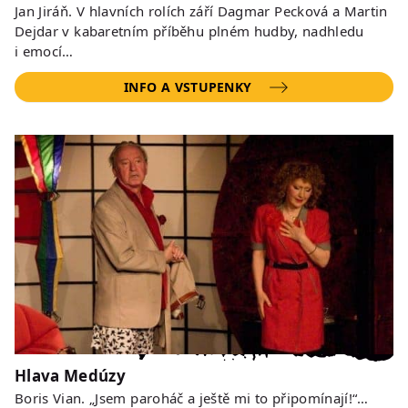
Jan Jiráň. V hlavních rolích září Dagmar Pecková a Martin
Dejdar v kabaretním příběhu plném hudby, nadhledu
i emocí…
INFO A VSTUPENKY
Hlava Medúzy
Boris Vian. „Jsem paroháč a ještě mi to připomínají!“…