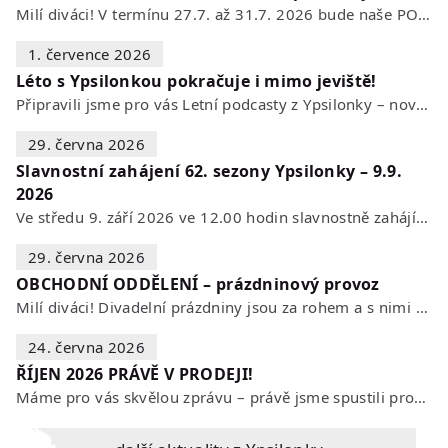
Milí diváci! V termínu 27.7. až 31.7. 2026 bude naše POKLADNA z technických…
1. července 2026
Léto s Ypsilonkou pokračuje i mimo jeviště!
Připravili jsme pro vás Letní podcasty z Ypsilonky – novou sérii rozhovorů s…
29. června 2026
Slavnostní zahájení 62. sezony Ypsilonky – 9.9.
2026
Ve středu 9. září 2026 ve 12.00 hodin slavnostně zahájíme novou divadelní…
29. června 2026
OBCHODNÍ ODDĚLENÍ – prázdninový provoz
Milí diváci! Divadelní prázdniny jsou za rohem a s nimi se mění i otevírací…
24. června 2026
ŘÍJEN 2026 PRÁVĚ V PRODEJI!
Máme pro vás skvělou zprávu – právě jsme spustili prodej vstupenek na říjen…