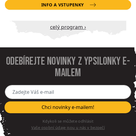
INFO A VSTUPENKY
Celý program ›
Odebírejte novinky z Ypsilonky e-
mailem
Zadejte Váš e-mail
Chci novinky e-mailem!
Kdykoli se můžete odhlásit
Vaše osobní údaje jsou u nás v bezpečí