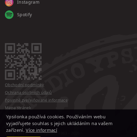
Instagram
Spotify
Obchodní podmínky
Ochrana osobních údajů
Povinně zveřejňované informace
Mapa stránek
Kontakty
Ypsilonka používá cookies. Používáním webu
vyjadřujete souhlas s jejich ukládáním na vašem
Design: Jan Schmid
zařízení.
Více informací
Copyright © Studio Ypsilon
1963 – 2026