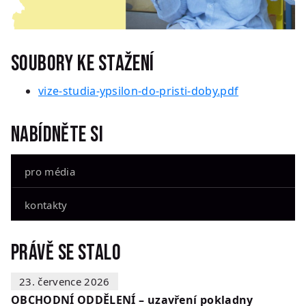
Soubory ke stažení
vize-studia-ypsilon-do-pristi-doby.pdf
Nabídněte si
pro média
kontakty
Právě se stalo
23. července 2026
OBCHODNÍ ODDĚLENÍ – uzavření pokladny