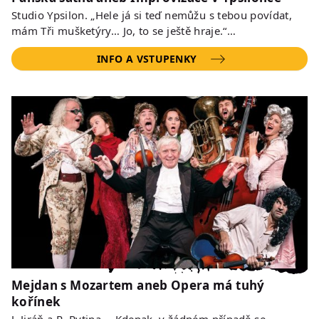
Studio Ypsilon. „Hele já si teď nemůžu s tebou povídat,
mám Tři mušketýry… Jo, to se ještě hraje.“…
INFO A VSTUPENKY
Mejdan s Mozartem aneb Opera má tuhý
kořínek
J. Jiráň a R. Rytina. „ Kdepak, v žádném případě se