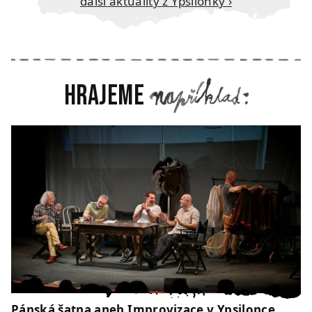
Další aktuality z Ypsilonky ›
Hrajeme
Pánská šatna aneb Improvizace v Ypsilonce