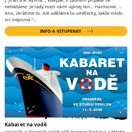
nehádáme. Je tady mezi námi úplnej ten… Harmonie. …
Ano, zkrátíme to. Ale uděláme to umělecky, takže nikdo
nic nepozná.“…
INFO A VSTUPENKY
Kabaret na vodě
Jan Jiráň. V hlavních rolích září Dagmar Pecková a Martin