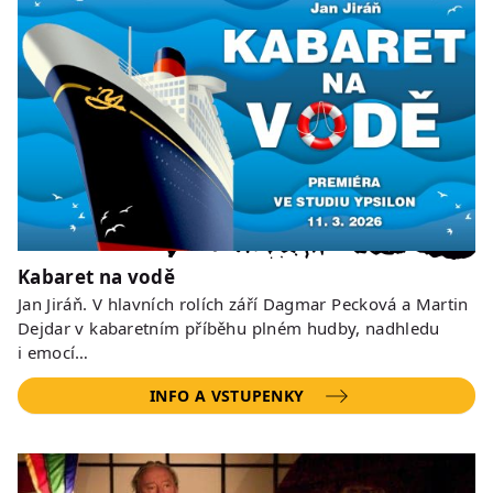
Kabaret na vodě
Jan Jiráň. V hlavních rolích září Dagmar Pecková a Martin
Dejdar v kabaretním příběhu plném hudby, nadhledu
i emocí…
INFO A VSTUPENKY