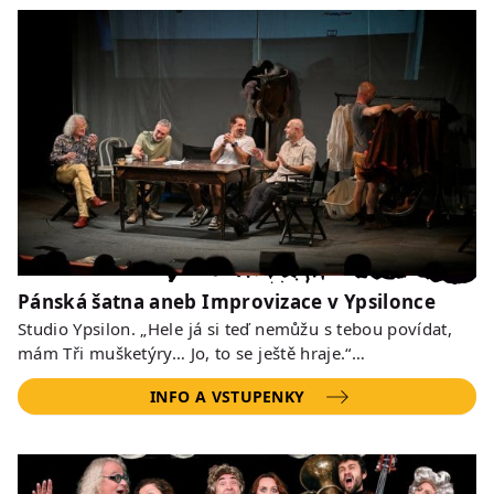
Pánská šatna aneb Improvizace v Ypsilonce
Studio Ypsilon. „Hele já si teď nemůžu s tebou povídat,
mám Tři mušketýry… Jo, to se ještě hraje.“…
INFO A VSTUPENKY