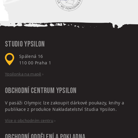
Studio Ypsilon
Spálená 16
110 00
Praha 1
Ypsilonka na mapě
›
Obchodní centrum
Ypsilon
V pasáži Olympic lze zakoupit dárkové poukazy, knihy a
publikace z produkce Nakladatelství Studia Ypsilon.
Více o obchodním centru
›
Obchodní oddělení a pokladna