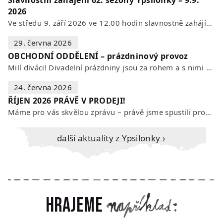
Slavnostní zahájení 62. sezony Ypsilonky – 9.9.
2026
Ve středu 9. září 2026 ve 12.00 hodin slavnostně zahájíme novou divadelní…
29. června 2026
OBCHODNÍ ODDĚLENÍ – prázdninový provoz
Milí diváci! Divadelní prázdniny jsou za rohem a s nimi se mění i otevírací…
24. června 2026
ŘÍJEN 2026 PRÁVĚ V PRODEJI!
Máme pro vás skvělou zprávu – právě jsme spustili prodej vstupenek na říjen…
Další aktuality z Ypsilonky ›
Hrajeme