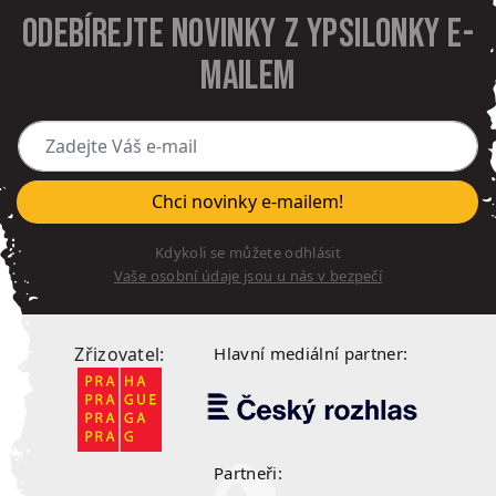
Odebírejte novinky z Ypsilonky e-
mailem
Zadejte Váš e-mail
Chci novinky e-mailem!
Kdykoli se můžete odhlásit
Vaše osobní údaje jsou u nás v bezpečí
Zřizovatel:
Hlavní mediální partner:
Partneři: