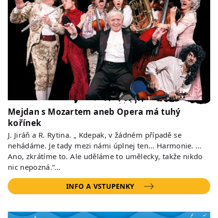
Mejdan s Mozartem aneb Opera má tuhý
kořínek
J. Jiráň a R. Rytina. „ Kdepak, v žádném případě se
nehádáme. Je tady mezi námi úplnej ten… Harmonie. …
Ano, zkrátíme to. Ale uděláme to umělecky, takže nikdo
nic nepozná.“…
INFO A VSTUPENKY