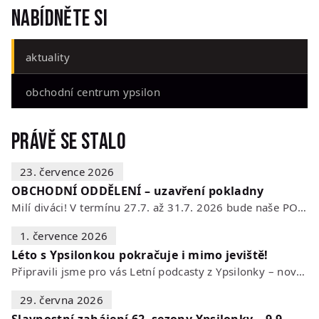
Nabídněte si
aktuality
obchodní centrum ypsilon
Právě se stalo
23. července 2026
OBCHODNÍ ODDĚLENÍ – uzavření pokladny
Milí diváci! V termínu 27.7. až 31.7. 2026 bude naše POKLADNA z technických…
1. července 2026
Léto s Ypsilonkou pokračuje i mimo jeviště!
Připravili jsme pro vás Letní podcasty z Ypsilonky – novou sérii rozhovorů s…
29. června 2026