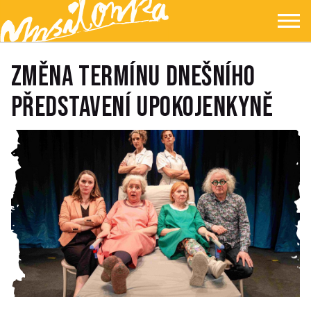
Přejít na hlavní obsah
Přejít na navigaci
Přejít na hledání
Ypsilonka
☰
Změna termínu dnešního
představení Upokojenkyně