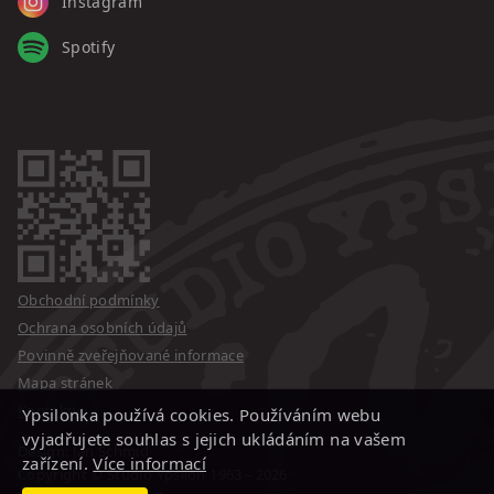
Instagram
Spotify
Obchodní podmínky
Ochrana osobních údajů
Povinně zveřejňované informace
Mapa stránek
Kontakty
Ypsilonka používá cookies. Používáním webu
vyjadřujete souhlas s jejich ukládáním na vašem
Design: Jan Schmid
zařízení.
Více informací
Copyright © Studio Ypsilon
1963 – 2026