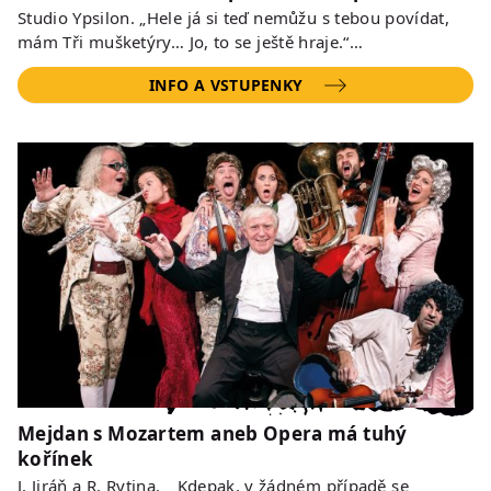
Studio Ypsilon. „Hele já si teď nemůžu s tebou povídat,
mám Tři mušketýry… Jo, to se ještě hraje.“…
INFO A VSTUPENKY
Mejdan s Mozartem aneb Opera má tuhý
kořínek
J. Jiráň a R. Rytina. „ Kdepak, v žádném případě se