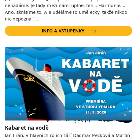
nehádáme. Je tady mezi námi úplnej ten… Harmonie. …
Ano, zkrátíme to. Ale uděláme to umělecky, takže nikdo
nic nepozná.“…
INFO A VSTUPENKY
Kabaret na vodě
Jan Jiráň. V hlavních rolích září Dagmar Pecková a Martin