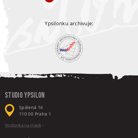
Ypsilonku archivuje:
Studio Ypsilon
Spálená 16
110 00
Praha 1
Ypsilonka na mapě
›