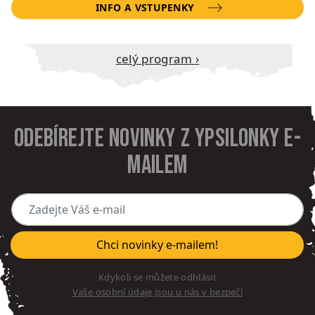
INFO A VSTUPENKY
Celý program ›
Odebírejte novinky z Ypsilonky e-
mailem
Zadejte Váš e-mail
Chci novinky e-mailem!
Kdykoli se můžete odhlásit
Vaše osobní údaje jsou u nás v bezpečí