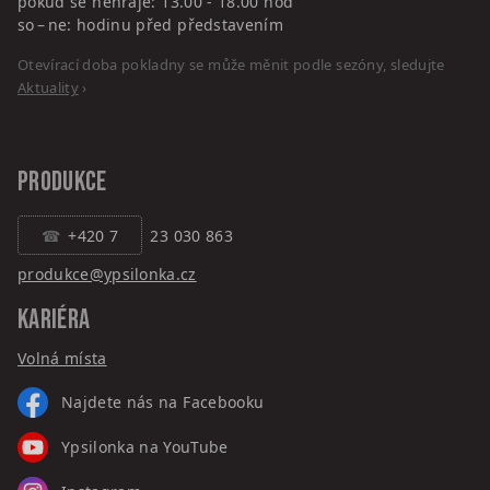
pokud se nehraje: 13.00 - 18.00 hod
so – ne: hodinu před představením
Otevírací doba pokladny se může měnit podle sezóny, sledujte
Aktuality
›
PRODUKCE
+420 7
23 030 863
produkce@ypsilonka.cz
KARIÉRA
Volná místa
Najdete nás na Facebooku
Ypsilonka na YouTube