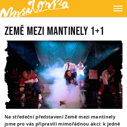
Přejít na hlavní obsah
Přejít na navigaci
Přejít na hledání
Ypsilonka
☰
Země mezi mantinely 1+1
Na středeční představení Země mezi mantinely
jsme pro vás připravili mimořádnou akci: k jedné