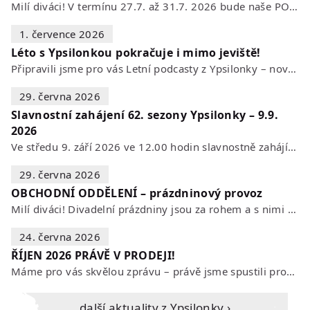
Milí diváci! V termínu 27.7. až 31.7. 2026 bude naše POKLADNA z technických…
1. července 2026
Léto s Ypsilonkou pokračuje i mimo jeviště!
Připravili jsme pro vás Letní podcasty z Ypsilonky – novou sérii rozhovorů s…
29. června 2026
Slavnostní zahájení 62. sezony Ypsilonky – 9.9.
2026
Ve středu 9. září 2026 ve 12.00 hodin slavnostně zahájíme novou divadelní…
29. června 2026
OBCHODNÍ ODDĚLENÍ – prázdninový provoz
Milí diváci! Divadelní prázdniny jsou za rohem a s nimi se mění i otevírací…
24. června 2026
ŘÍJEN 2026 PRÁVĚ V PRODEJI!
Máme pro vás skvělou zprávu – právě jsme spustili prodej vstupenek na říjen…
Další aktuality z Ypsilonky ›