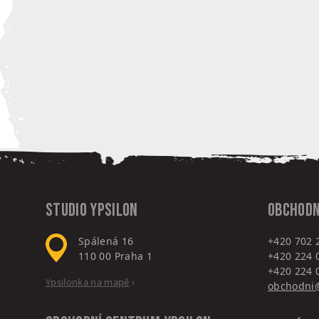
Studio Ypsilon
Obchodn
Spálená 16
+420 702 
110 00
Praha 1
+420 224 
+420 224 
Ypsilonka na mapě
›
obchodni@