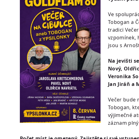
Ve spoluprá
Tobogan a Č
tradici Veče
vzpomínek, h
jsou s Arnoš
Na jevišti s
Nový, Oldři
Veronika So
Jan Jiráň a
Večer bude n
Tobogan, kte
výjimečné at
záznam plný
Počet míst je omezený. Zajistěte si své vstupe