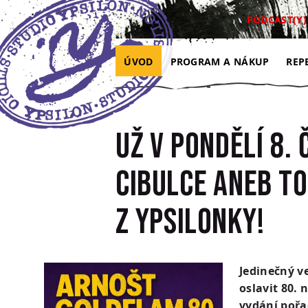
Přejít na hlavní obsah
Přejít na navigaci
Přejít na hledání
PODCAST(Y)
ÚVOD
PROGRAM A NÁKUP
REP
Už v pondělí 8.
Cibulce aneb T
z Ypsilonky!
Jedinečný v
oslavit 80. 
vydání pořa