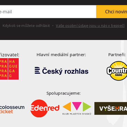
l
Chci novi
Kdykoli se můžete odhlásit
Vaše osobní údaje jsou u nás v bezpečí
řizovatel:
Hlavní mediální partner:
Partneři:
Spolupracujeme: