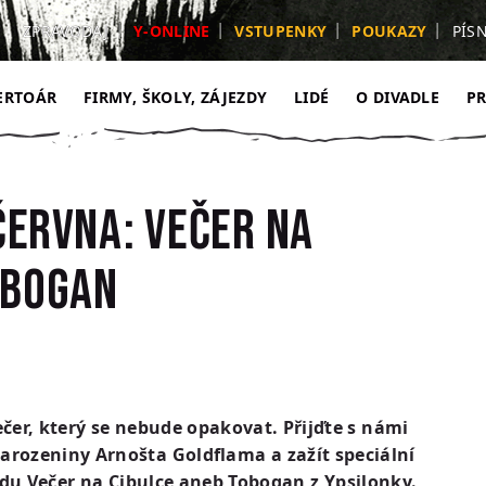
ZPRAVODAJ
Y-ONLINE
VSTUPENKY
POUKAZY
PÍS
ERTOÁR
FIRMY, ŠKOLY, ZÁJEZDY
LIDÉ
O DIVADLE
P
 června: Večer na
obogan
ečer, který se nebude opakovat. Přijďte s námi
narozeniny Arnošta Goldflama a zažít speciální
du Večer na Cibulce aneb Tobogan z Ypsilonky.