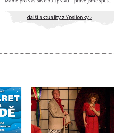
Máme pro vás skvělou zprávu – právě jsme spustili prodej vstupenek na říjen…
Další aktuality z Ypsilonky ›