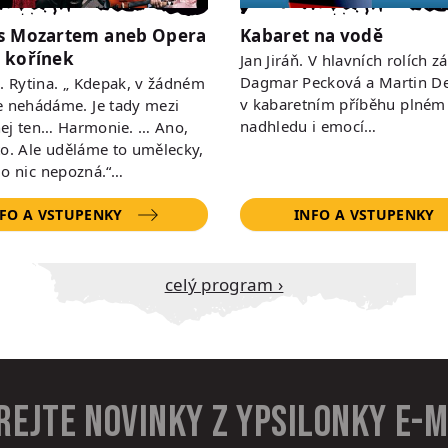
s Mozartem aneb Opera
Kabaret na vodě
 kořínek
Jan Jiráň. V hlavních rolích zá
Dagmar Pecková a Martin De
 R. Rytina. „ Kdepak, v žádném
v kabaretním příběhu plném
e nehádáme. Je tady mezi
nadhledu i emocí…
ej ten… Harmonie. … Ano,
to. Ale uděláme to umělecky,
do nic nepozná.“…
FO A VSTUPENKY
INFO A VSTUPENKY
Celý program ›
rejte novinky z Ypsilonky e-