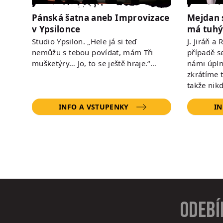
Pánská šatna aneb Improvizace
Mejdan 
v Ypsilonce
má tuhý
Studio Ypsilon. „Hele já si teď
J. Jiráň a
nemůžu s tebou povídat, mám Tři
případě s
mušketýry… Jo, to se ještě hraje.“…
námi úpln
zkrátíme 
takže nik
INFO A VSTUPENKY
IN
Odebí