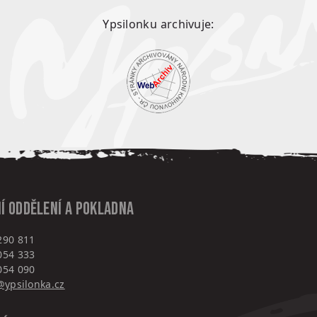
Ypsilonku archivuje:
í oddělení a pokladna
290 811
054 333
054 090
ypsilonka.cz