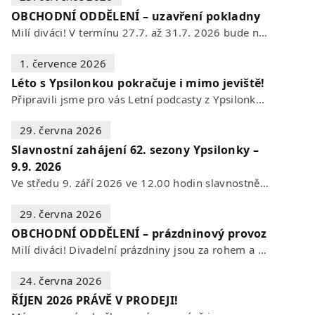
OBCHODNÍ ODDĚLENÍ – uzavření pokladny
Milí diváci! V termínu 27.7. až 31.7. 2026 bude naše POKLADNA z technických…
1. července 2026
Léto s Ypsilonkou pokračuje i mimo jeviště!
Připravili jsme pro vás Letní podcasty z Ypsilonky – novou sérii rozhovorů s…
29. června 2026
Slavnostní zahájení 62. sezony Ypsilonky –
9.9. 2026
Ve středu 9. září 2026 ve 12.00 hodin slavnostně zahájíme novou divadelní…
29. června 2026
OBCHODNÍ ODDĚLENÍ – prázdninový provoz
Milí diváci! Divadelní prázdniny jsou za rohem a s nimi se mění i otevírací…
24. června 2026
ŘÍJEN 2026 PRÁVĚ V PRODEJI!