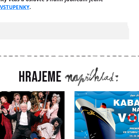
VSTUPENKY
.
Hrajeme