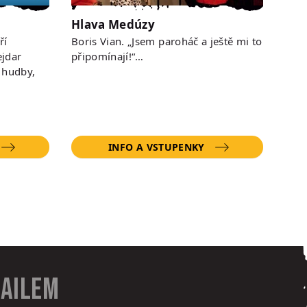
Hlava Medúzy
ří
Boris Vian. „Jsem paroháč a ještě mi to
jdar
připomínají!“…
 hudby,
INFO A VSTUPENKY
mailem