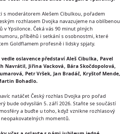
ci s moderátorem Alešem Cibulkou, pořadem
eským rozhlasem Dvojka navazujeme na oblíbenou
rů v Ypsilonce. Čeká vás 90 minut plných
umoru, příběhů i setkání s osobnostmi, které
tem Goldflamem profesně i lidsky spjaty.
e vedle oslavence představí Aleš Cibulka, Pavel
ch Navrátil, Jiřina Vacková, Bára Skočdopolová,
umarová, Petr Vršek, Jan Bradáč, Kryštof Mende,
 Martin Bohadlo.
avíc natáčet Český rozhlas Dvojka pro pořad
rý bude odvysílán 5. září 2026. Staňte se součástí
mosféry a buďte u toho, když vznikne rozhlasový
 neopakovatelných momentů.
nky včas a oslavte s námi jubileum jedné