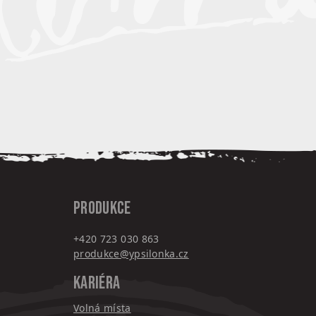
PRODUKCE
+420 7
23 030 863
produkce@ypsilonka.cz
KARIÉRA
Volná místa