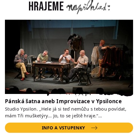
Hrajeme
Pánská šatna aneb Improvizace v Ypsilonce
Studio Ypsilon. „Hele já si teď nemůžu s tebou povídat,
mám Tři mušketýry… Jo, to se ještě hraje.“…
INFO A VSTUPENKY