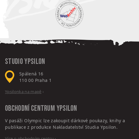
Studio Ypsilon
Spálená 16
110 00
Praha 1
Ypsilonka na mapě
›
Obchodní centrum
Ypsilon
V pasáži Olympic lze zakoupit dárkové poukazy, knihy a
publikace z produkce Nakladatelství Studia Ypsilon.
Více o obchodním centru
›