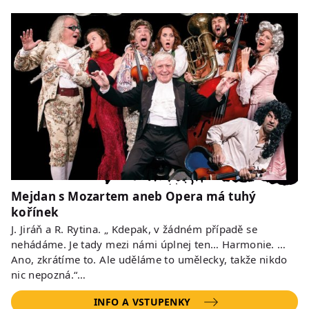
Mejdan s Mozartem aneb Opera má tuhý
kořínek
J. Jiráň a R. Rytina. „ Kdepak, v žádném případě se
nehádáme. Je tady mezi námi úplnej ten… Harmonie. …
Ano, zkrátíme to. Ale uděláme to umělecky, takže nikdo
nic nepozná.“…
INFO A VSTUPENKY