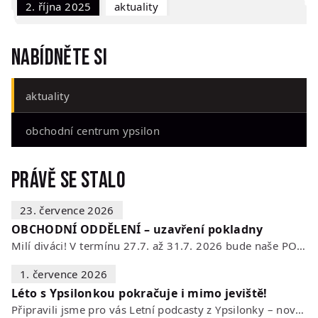
2. října 2025
Aktuality
Nabídněte si
aktuality
obchodní centrum ypsilon
Právě se stalo
23. července 2026
OBCHODNÍ ODDĚLENÍ – uzavření pokladny
Milí diváci! V termínu 27.7. až 31.7. 2026 bude naše POKLADNA z technických…
1. července 2026
Léto s Ypsilonkou pokračuje i mimo jeviště!
Připravili jsme pro vás Letní podcasty z Ypsilonky – novou sérii rozhovorů s…