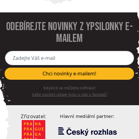
Odebírejte novinky z Ypsilonky e-
mailem
Zadejte Váš e-mail
Chci novinky e-mailem!
Kdykoli se můžete odhlásit
Vaše osobní údaje jsou u nás v bezpečí
Zřizovatel:
Hlavní mediální partner: