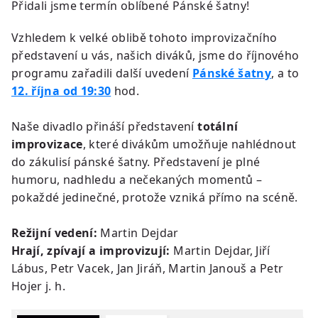
Přidali jsme termín oblíbené Pánské šatny!
Vzhledem k velké oblibě tohoto improvizačního
představení u vás, našich diváků, jsme do říjnového
programu zařadili další uvedení
Pánské šatn
y
, a to
12. října od 19:30
hod.
Naše divadlo přináší představení
totální
improvizace
, které divákům umožňuje nahlédnout
do zákulisí pánské šatny. Představení je plné
humoru, nadhledu a nečekaných momentů –
pokaždé jedinečné, protože vzniká přímo na scéně.
Režijní vedení:
Martin Dejdar
Hrají, zpívají a improvizují:
Martin Dejdar, Jiří
Lábus, Petr Vacek, Jan Jiráň, Martin Janouš a Petr
Hojer j. h.