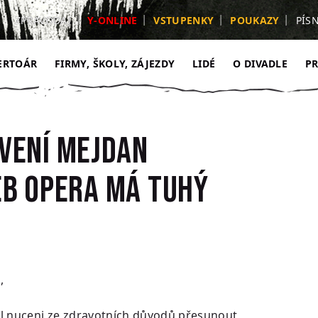
ZPRAVODAJ
Y-ONLINE
VSTUPENKY
POUKAZY
PÍS
ERTOÁR
FIRMY, ŠKOLY, ZÁJEZDY
LIDÉ
O DIVADLE
P
vení Mejdan
b Opera má tuhý
,
l nuceni ze zdravotních důvodů přesunout