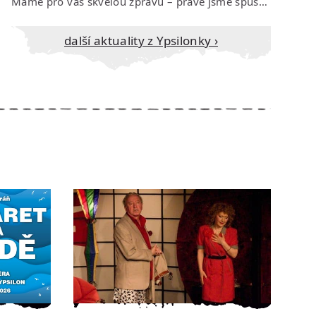
Máme pro vás skvělou zprávu – právě jsme spustili prodej vstupenek na říjen…
Další aktuality z Ypsilonky ›