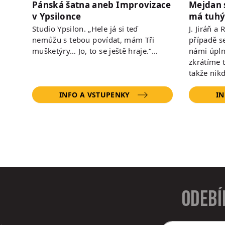
Pánská šatna aneb Improvizace
Mejdan 
v Ypsilonce
má tuhý
Studio Ypsilon. „Hele já si teď
J. Jiráň a
nemůžu s tebou povídat, mám Tři
případě s
mušketýry… Jo, to se ještě hraje.“…
námi úpln
zkrátíme 
takže nik
INFO A VSTUPENKY
IN
Odebí