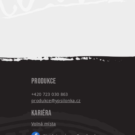
PRODUKCE
+420 7
23 030 863
produkce@ypsilonka.cz
KARIÉRA
Volná místa