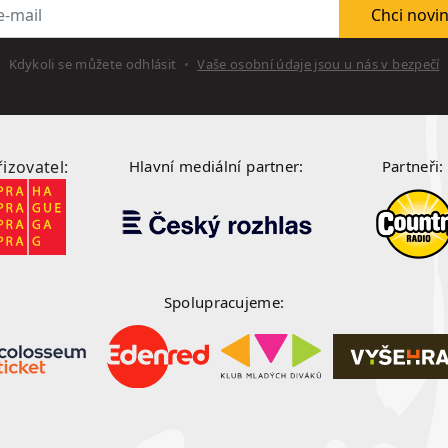
l
Chci novi
Kdykoli se můžete odhlásit
Vaše osobní údaje jsou u nás v bezpečí
řizovatel:
Hlavní mediální partner:
Partneři:
Spolupracujeme: