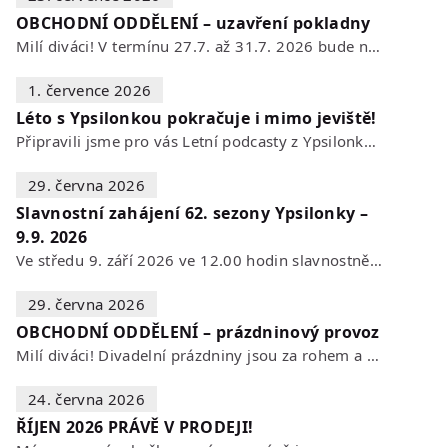
OBCHODNÍ ODDĚLENÍ – uzavření pokladny
Milí diváci! V termínu 27.7. až 31.7. 2026 bude naše POKLADNA z technických…
1. července 2026
Léto s Ypsilonkou pokračuje i mimo jeviště!
Připravili jsme pro vás Letní podcasty z Ypsilonky – novou sérii rozhovorů s…
29. června 2026
Slavnostní zahájení 62. sezony Ypsilonky –
9.9. 2026
Ve středu 9. září 2026 ve 12.00 hodin slavnostně zahájíme novou divadelní…
29. června 2026
OBCHODNÍ ODDĚLENÍ – prázdninový provoz
Milí diváci! Divadelní prázdniny jsou za rohem a s nimi se mění i otevírací…
24. června 2026
ŘÍJEN 2026 PRÁVĚ V PRODEJI!