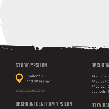
Studio Ypsilon
Obchodn
Spálená 16
+420 702 
110 00
Praha 1
+420 224 
+420 224 
Ypsilonka na mapě
›
obchodni@
Obchodní centrum
Ypsilon
Otevíra