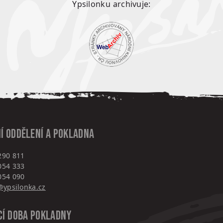
Ypsilonku archivuje:
í oddělení a pokladna
290 811
054 333
054 090
ypsilonka.cz
cí doba pokladny