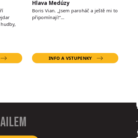
Hlava Medúzy
ří
Boris Vian. „Jsem paroháč a ještě mi to
jdar
připomínají!“…
 hudby,
INFO A VSTUPENKY
mailem