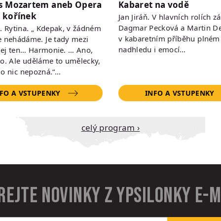
s Mozartem aneb Opera
Kabaret na vodě
 kořínek
Jan Jiráň. V hlavních rolích zá
Dagmar Pecková a Martin De
 R. Rytina. „ Kdepak, v žádném
v kabaretním příběhu plném
e nehádáme. Je tady mezi
nadhledu i emocí…
ej ten… Harmonie. … Ano,
to. Ale uděláme to umělecky,
do nic nepozná.“…
FO A VSTUPENKY
INFO A VSTUPENKY
Celý program ›
rejte novinky z Ypsilonky e-