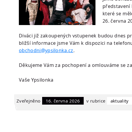
představení
které se měl
26. června 2
Diváci již zakoupených vstupenek budou dnes 
bližší informace jsme Vám k dispozici na telefon
obchodni@ypsilonka.cz
.
Děkujeme Vám za pochopení a omlouváme se za 
Vaše Ypsilonka
Zveřejněno
16. června 2026
v rubrice
Aktuality