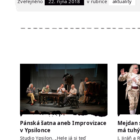
Zveřejněno
22. října 2018
v rubrice
Aktuality
Pánská šatna aneb Improvizace
Mejdan 
v Ypsilonce
má tuhý
Studio Ypsilon. „Hele já si teď
J. Jiráň a