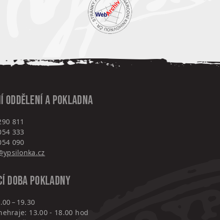
í oddělení a pokladna
290 811
054 333
054 090
ypsilonka.cz
cí doba pokladny
.00 – 19.30
nehraje: 13.00 - 18.00 hod