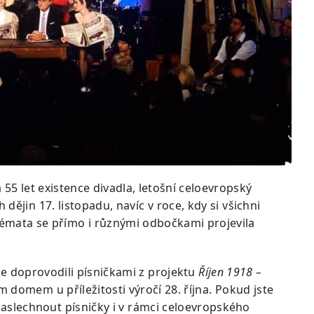
 55 let existence divadla, letošní celoevropský
ějin 17. listopadu, navíc v roce, kdy si všichni
i témata se přímo i různými odbočkami projevila
sme doprovodili písničkami z projektu
Říjen 1918 –
 domem u příležitosti výročí 28. října. Pokud jste
e zaslechnout písničky i v rámci celoevropského