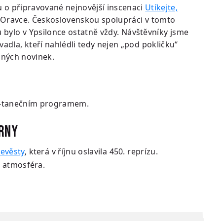
hu o připravované nejnovější inscenaci
Utíkejte,
a Oravce. Československou spolupráci v tomto
bylo v Ypsilonce ostatně vždy. Návštěvníky jsme
vadla, kteří nahlédli tedy nejen „pod pokličku“
lných novinek.
ě-tanečním programem.
ÁRNY
evěsty
, která v říjnu oslavila 450. reprízu.
 atmosféra.