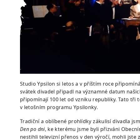
Studio Ypsilon si letos a v příštím roce připomíná
svátek divadel připadl na významné datum našich d
připomínají 100 let od vzniku republiky. Tato tř
v letošním programu Ypsilonky.
Tradiční a oblíbené prohlídky zákulisí divadla j
Den po dni
, ke kterému jsme byli přizváni Obecním
nestihli televizní přenos v den výročí, mohli jst