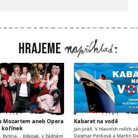
Hrajeme
s Mozartem aneb Opera
Kabaret na vodě
 kořínek
Jan Jiráň. V hlavních rolích zá
Dagmar Pecková a Martin De
 R. Rytina. „ Kdepak, v žádném