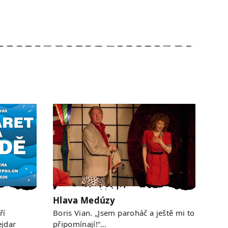
Hlava Medúzy
ří
Boris Vian. „Jsem paroháč a ještě mi to
jdar
připomínají!“…