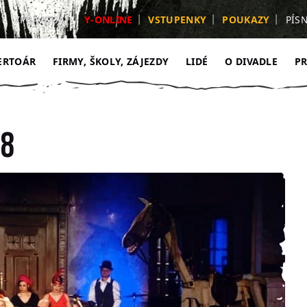
ZPRAVODAJ
Y-ONLINE
VSTUPENKY
POUKAZY
PÍS
ERTOÁR
FIRMY, ŠKOLY, ZÁJEZDY
LIDÉ
O DIVADLE
P
18