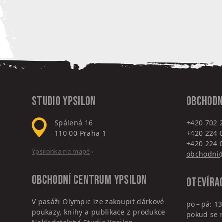
Studio Ypsilon
Obchodn
Spálená 16
+420 702 
110 00
Praha 1
+420 224 
+420 224 
Ypsilonka na mapě
›
obchodni@
Obchodní centrum
Ypsilon
Otevíra
V pasáži Olympic lze zakoupit dárkové
po – pá: 13
poukazy, knihy a publikace z produkce
pokud se 