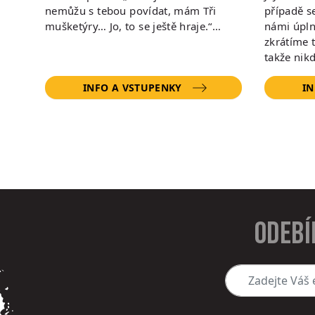
nemůžu s tebou povídat, mám Tři
případě s
mušketýry… Jo, to se ještě hraje.“…
námi úpln
zkrátíme 
takže nik
INFO A VSTUPENKY
IN
Odebí
Zadejte Váš e-mai