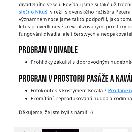
divadelního veselí. Povídali jsme si také už troc
slečno Nituš!
v režii slovenského režiséra Peter
významném roce jsme takto podpořili, jako tomu 
letos provedli nově zrevitalizovanými prostory di
fungování divadla, ale i čerstvých a neopakovate
PROGRAM V DIVADLE
Prohlídky zákulisí s doprovodným hudebn
PROGRAM V PROSTORU PASÁŽE A KAV
Fotokoutek s kostýmem Kecala z
Prodané n
Promítání, reprodukovaná hudba a rodinná
Děkujeme, že jste byli s námi! :-)