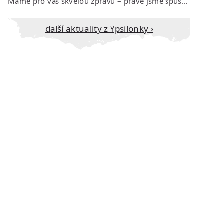
Máme pro vás skvělou zprávu – právě jsme spustili prodej vstupenek na říjen…
Další aktuality z Ypsilonky ›