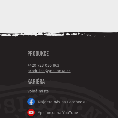
PRODUKCE
+420 7
23 030 863
produkce@ypsilonka.cz
KARIÉRA
Volná místa
Najdete nás na Facebooku
Ypsilonka na YouTube