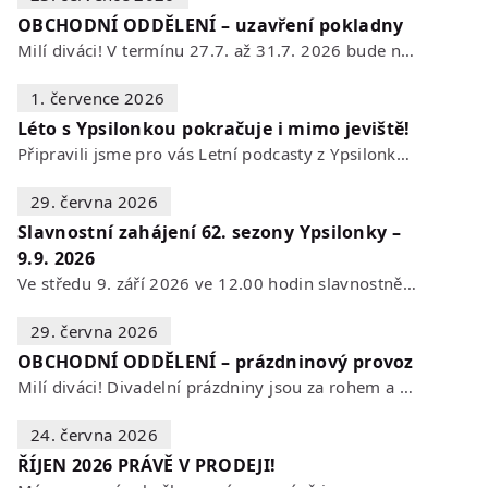
OBCHODNÍ ODDĚLENÍ – uzavření pokladny
Milí diváci! V termínu 27.7. až 31.7. 2026 bude naše POKLADNA z technických…
1. července 2026
Léto s Ypsilonkou pokračuje i mimo jeviště!
Připravili jsme pro vás Letní podcasty z Ypsilonky – novou sérii rozhovorů s…
29. června 2026
Slavnostní zahájení 62. sezony Ypsilonky –
9.9. 2026
Ve středu 9. září 2026 ve 12.00 hodin slavnostně zahájíme novou divadelní…
29. června 2026
OBCHODNÍ ODDĚLENÍ – prázdninový provoz
Milí diváci! Divadelní prázdniny jsou za rohem a s nimi se mění i otevírací…
24. června 2026
ŘÍJEN 2026 PRÁVĚ V PRODEJI!