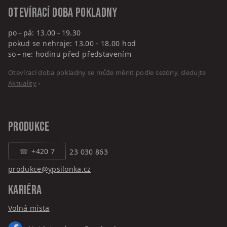
Otevírací doba pokladny
po – pá: 13.00 – 19.30
pokud se nehraje: 13.00 - 18.00 hod
so – ne: hodinu před představením
Otevírací doba pokladny se může měnit podle sezóny, sledujte
Aktuality
›
PRODUKCE
+420 7
23 030 863
produkce@ypsilonka.cz
KARIÉRA
Volná místa