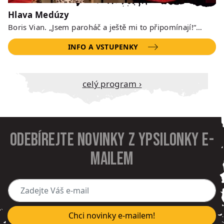
Hlava Medúzy
Boris Vian. „Jsem paroháč a ještě mi to připomínají!“…
INFO A VSTUPENKY
Celý program ›
Odebírejte novinky z Ypsilonky e-
mailem
Zadejte Váš e-mail
Chci novinky e-mailem!