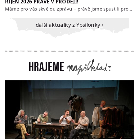
ŘÍJEN 2026 PRÁVĚ V PRODEJI!
Máme pro vás skvělou zprávu – právě jsme spustili prodej vstupenek na říjen…
Další aktuality z Ypsilonky ›
Hrajeme