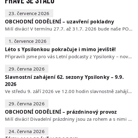
Právě se stalo
23. července 2026
OBCHODNÍ ODDĚLENÍ – uzavření pokladny
Milí diváci! V termínu 27.7. až 31.7. 2026 bude naše POKLADNA z technických…
1. července 2026
Léto s Ypsilonkou pokračuje i mimo jeviště!
Připravili jsme pro vás Letní podcasty z Ypsilonky – novou sérii rozhovorů s…
29. června 2026
Slavnostní zahájení 62. sezony Ypsilonky – 9.9.
2026
Ve středu 9. září 2026 ve 12.00 hodin slavnostně zahájíme novou divadelní…
29. června 2026
OBCHODNÍ ODDĚLENÍ – prázdninový provoz
Milí diváci! Divadelní prázdniny jsou za rohem a s nimi se mění i otevírací…
24. června 2026