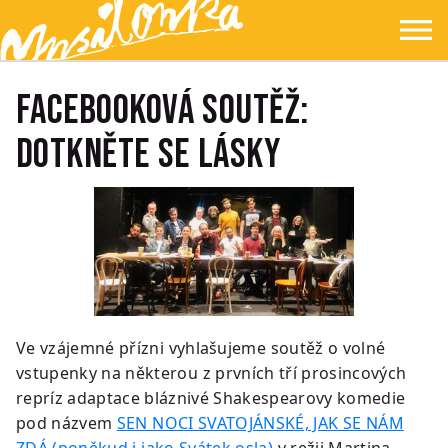
Přejít na hlavní obsah
Přejít na navigaci
Přejít na hledání
Ypsilonka
☰
FACEBOOKOVÁ SOUTĚŽ:
DOTKNĚTE SE LÁSKY
Ve vzájemné přízni vyhlašujeme soutěž o volné
vstupenky na některou z prvních tří prosincových
repríz adaptace bláznivé Shakespearovy komedie
pod názvem
SEN NOCI SVATOJÁNSKÉ, JAK SE NÁM
ZDÁ (poněkud i jako Svátek osla)
v režii Martina