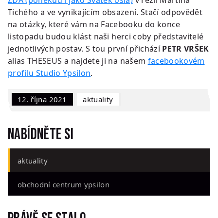
Tichého a ve vynikajícím obsazení. Stačí odpovědět
na otázky, které vám na Facebooku do konce
listopadu budou klást naši herci coby představitelé
jednotlivých postav. S tou první přichází
PETR VRŠEK
alias THESEUS a najdete ji na našem
facebookovém
profilu Studio Ypsilon
.
12. října 2021
Aktuality
Nabídněte si
aktuality
obchodní centrum ypsilon