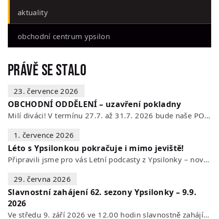
aktuality
obchodní centrum ypsilon
Právě se stalo
23. července 2026
OBCHODNÍ ODDĚLENÍ – uzavření pokladny
Milí diváci! V termínu 27.7. až 31.7. 2026 bude naše POKLADNA z technických…
1. července 2026
Léto s Ypsilonkou pokračuje i mimo jeviště!
Připravili jsme pro vás Letní podcasty z Ypsilonky – novou sérii rozhovorů s…
29. června 2026
Slavnostní zahájení 62. sezony Ypsilonky – 9.9.
2026
Ve středu 9. září 2026 ve 12.00 hodin slavnostně zahájíme novou divadelní…