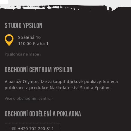
Studio Ypsilon
Spálená 16
110 00
Praha 1
Ypsilonka na mapě
›
Obchodní centrum
Ypsilon
V pasáži Olympic lze zakoupit dárkové poukazy, knihy a
publikace z produkce Nakladatelství Studia Ypsilon.
Více o obchodním centru
›
Obchodní oddělení a pokladna
+420 702 290 811