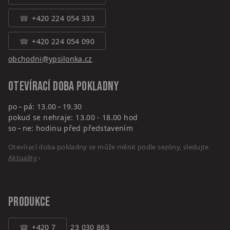
+420 224 054 333
+420 224 054 090
obchodni@ypsilonka.cz
Otevírací doba pokladny
po – pá: 13.00 – 19.30
pokud se nehraje: 13.00 - 18.00 hod
so – ne: hodinu před představením
Otevírací doba pokladny se může měnit podle sezóny, sledujte
Aktuality
›
PRODUKCE
+420 7
23 030 863