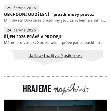
29. června 2026
OBCHODNÍ ODDĚLENÍ – prázdninový provoz
Milí diváci! Divadelní prázdniny jsou za rohem a s nimi se mění i otevírací…
24. června 2026
ŘÍJEN 2026 PRÁVĚ V PRODEJI!
Máme pro vás skvělou zprávu – právě jsme spustili prodej vstupenek na říjen…
Další aktuality z Ypsilonky ›
Hrajeme