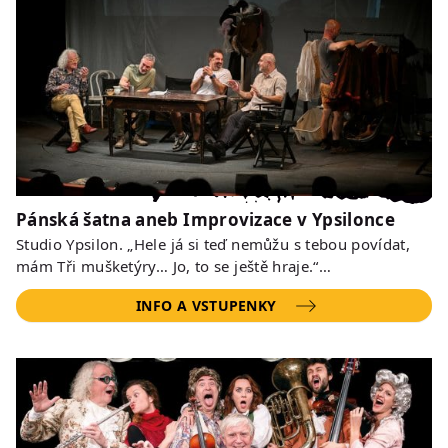
Pánská šatna aneb Improvizace v Ypsilonce
Studio Ypsilon. „Hele já si teď nemůžu s tebou povídat,
mám Tři mušketýry… Jo, to se ještě hraje.“…
INFO A VSTUPENKY