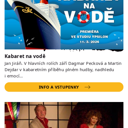
Kabaret na vodě
Jan Jiráň. V hlavních rolích září Dagmar Pecková a Martin
Dejdar v kabaretním příběhu plném hudby, nadhledu
i emocí…
INFO A VSTUPENKY