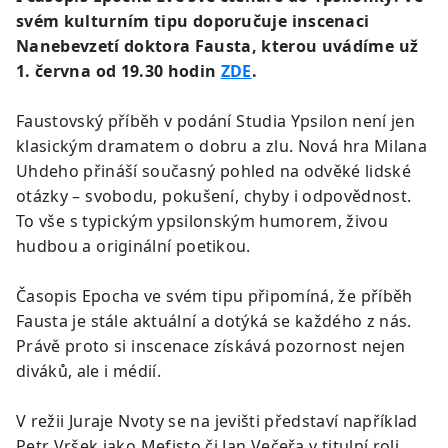
svém kulturním tipu doporučuje inscenaci
Nanebevzetí doktora Fausta, kterou uvádíme už
1. června od 19.30 hodin
ZDE
.
Faustovský příběh v podání Studia Ypsilon není jen
klasickým dramatem o dobru a zlu. Nová hra Milana
Uhdeho přináší současný pohled na odvěké lidské
otázky – svobodu, pokušení, chyby i odpovědnost.
To vše s typickým ypsilonským humorem, živou
hudbou a originální poetikou.
Časopis Epocha ve svém tipu připomíná, že příběh
Fausta je stále aktuální a dotýká se každého z nás.
Právě proto si inscenace získává pozornost nejen
diváků, ale i médií.
V režii Juraje Nvoty se na jevišti představí například
Petr Vršek jako Mefisto či Jan Večeřa v titulní roli