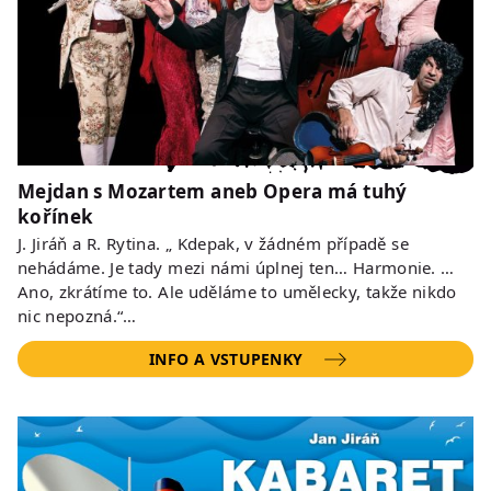
Mejdan s Mozartem aneb Opera má tuhý
kořínek
J. Jiráň a R. Rytina. „ Kdepak, v žádném případě se
nehádáme. Je tady mezi námi úplnej ten… Harmonie. …
Ano, zkrátíme to. Ale uděláme to umělecky, takže nikdo
nic nepozná.“…
INFO A VSTUPENKY