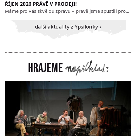
ŘÍJEN 2026 PRÁVĚ V PRODEJI!
Máme pro vás skvělou zprávu – právě jsme spustili prodej vstupenek na říjen…
Další aktuality z Ypsilonky ›
Hrajeme