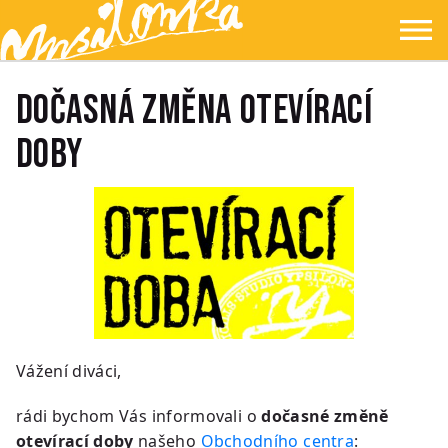
Přejít na hlavní obsah
Přejít na navigaci
Přejít na hledání
Ypsilonka
☰
DOČASNÁ ZMĚNA OTEVÍRACÍ
DOBY
Vážení diváci,
rádi bychom Vás informovali o
dočasné změně
otevírací doby
našeho
Obchodního centra
: