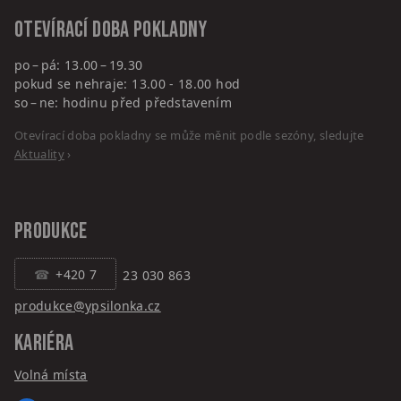
Otevírací doba pokladny
po – pá: 13.00 – 19.30
pokud se nehraje: 13.00 - 18.00 hod
so – ne: hodinu před představením
Otevírací doba pokladny se může měnit podle sezóny, sledujte
Aktuality
›
PRODUKCE
+420 7
23 030 863
produkce@ypsilonka.cz
KARIÉRA
Volná místa