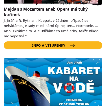
Mejdan s Mozartem aneb Opera má tuhý
kořínek
J. Jiráň a R. Rytina. „ Kdepak, v žádném případě se
nehádáme. Je tady mezi námi úplnej ten… Harmonie. …
Ano, zkrátíme to. Ale uděláme to umělecky, takže nikdo
nic nepozná.“…
INFO A VSTUPENKY