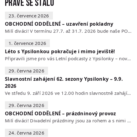
Právě se stalo
23. července 2026
OBCHODNÍ ODDĚLENÍ – uzavření pokladny
Milí diváci! V termínu 27.7. až 31.7. 2026 bude naše POKLADNA z technických…
1. července 2026
Léto s Ypsilonkou pokračuje i mimo jeviště!
Připravili jsme pro vás Letní podcasty z Ypsilonky – novou sérii rozhovorů s…
29. června 2026
Slavnostní zahájení 62. sezony Ypsilonky – 9.9.
2026
Ve středu 9. září 2026 ve 12.00 hodin slavnostně zahájíme novou divadelní…
29. června 2026
OBCHODNÍ ODDĚLENÍ – prázdninový provoz
Milí diváci! Divadelní prázdniny jsou za rohem a s nimi se mění i otevírací…
24. června 2026