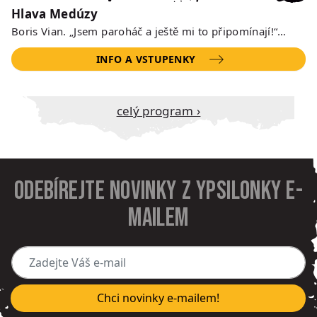
Hlava Medúzy
Boris Vian. „Jsem paroháč a ještě mi to připomínají!“…
INFO A VSTUPENKY
Celý program ›
Odebírejte novinky z Ypsilonky e-
mailem
Zadejte Váš e-mail
Chci novinky e-mailem!