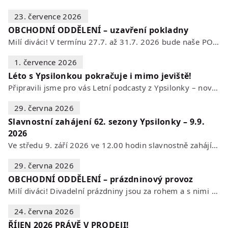
23. července 2026
OBCHODNÍ ODDĚLENÍ – uzavření pokladny
Milí diváci! V termínu 27.7. až 31.7. 2026 bude naše POKLADNA z technických…
1. července 2026
Léto s Ypsilonkou pokračuje i mimo jeviště!
Připravili jsme pro vás Letní podcasty z Ypsilonky – novou sérii rozhovorů s…
29. června 2026
Slavnostní zahájení 62. sezony Ypsilonky – 9.9.
2026
Ve středu 9. září 2026 ve 12.00 hodin slavnostně zahájíme novou divadelní…
29. června 2026
OBCHODNÍ ODDĚLENÍ – prázdninový provoz
Milí diváci! Divadelní prázdniny jsou za rohem a s nimi se mění i otevírací…
24. června 2026
ŘÍJEN 2026 PRÁVĚ V PRODEJI!