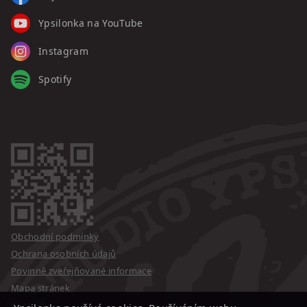
Ypsilonka na YouTube
Instagram
Spotify
Obchodní podmínky
Ochrana osobních údajů
Povinně zveřejňované informace
Mapa stránek
Kontakty