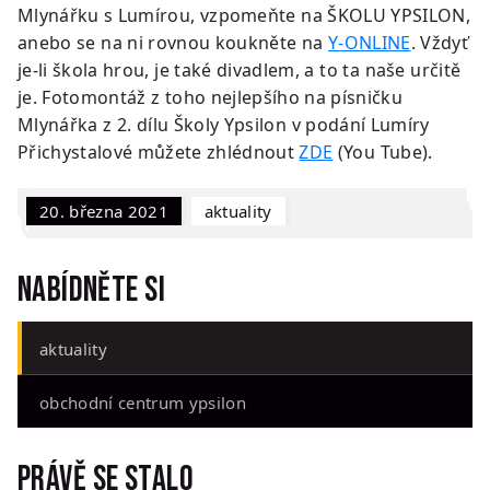
Mlynářku s Lumírou, vzpomeňte na ŠKOLU YPSILON,
anebo se na ni rovnou koukněte na
Y-ONLINE
. Vždyť
je-li škola hrou, je také divadlem, a to ta naše určitě
je. Fotomontáž z toho nejlepšího na písničku
Mlynářka z 2. dílu Školy Ypsilon
v podání Lumíry
Přichystalové můžete zhlédnout
ZDE
(You Tube).
20. března 2021
Aktuality
Nabídněte si
aktuality
obchodní centrum ypsilon
Právě se stalo