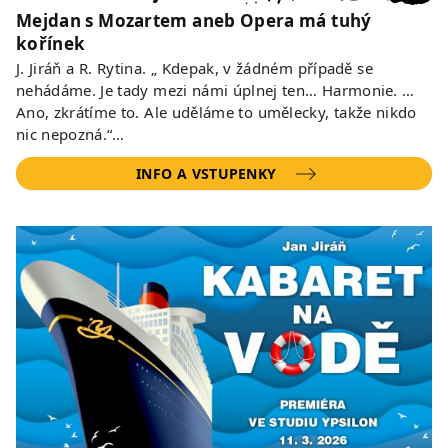
Mejdan s Mozartem aneb Opera má tuhý
kořínek
J. Jiráň a R. Rytina. „ Kdepak, v žádném případě se
nehádáme. Je tady mezi námi úplnej ten… Harmonie. …
Ano, zkrátíme to. Ale uděláme to umělecky, takže nikdo
nic nepozná.“…
INFO A VSTUPENKY