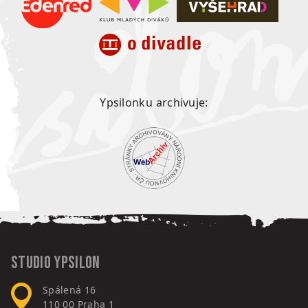
Ypsilonku archivuje:
Studio Ypsilon
Spálená 16
110 00
Praha 1