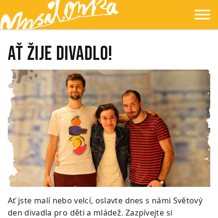
Přejít na hlavní obsah
Přejít na navigaci
Přejít na hledání
Ypsilonka
☰
AŤ ŽIJE DIVADLO!
Ať jste malí nebo velcí, oslavte dnes s námi Světový
den divadla pro děti a mládež. Zazpívejte si