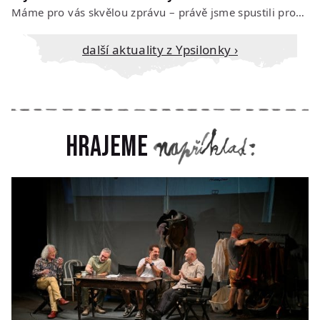
Máme pro vás skvělou zprávu – právě jsme spustili prodej vstupenek na říjen…
Další aktuality z Ypsilonky ›
Hrajeme