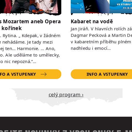
s Mozartem aneb Opera
Kabaret na vodě
 kořínek
Jan Jiráň. V hlavních rolích zá
Dagmar Pecková a Martin De
 R. Rytina. „ Kdepak, v žádném
v kabaretním příběhu plném
e nehádáme. Je tady mezi
nadhledu i emocí…
ej ten… Harmonie. … Ano,
to. Ale uděláme to umělecky,
do nic nepozná.“…
FO A VSTUPENKY
INFO A VSTUPENKY
Celý program ›