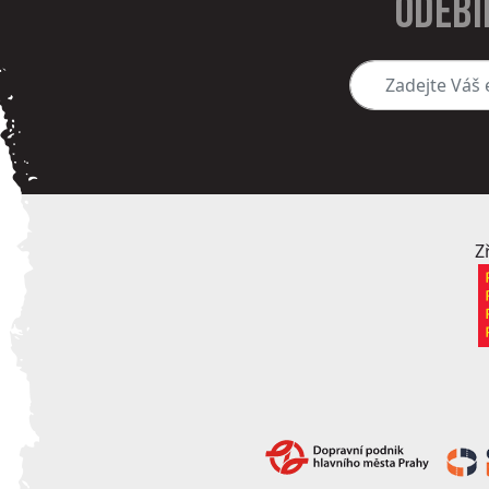
Odebí
Zadejte Váš e-mai
Z