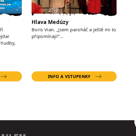
Hlava Medúzy
ří
Boris Vian. „Jsem paroháč a ještě mi to
jdar
připomínají!“…
 hudby,
INFO A VSTUPENKY