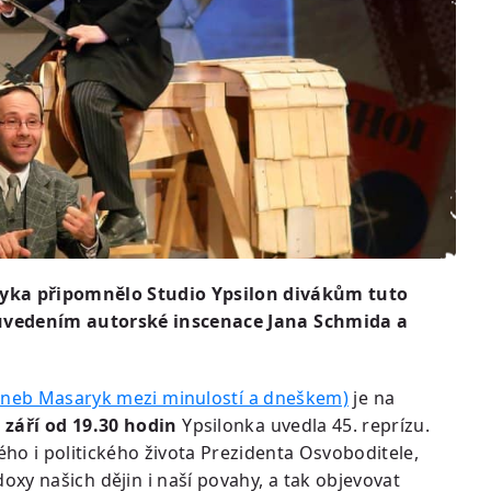
ryka připomnělo Studio Ypsilon divákům tuto
 uvedením autorské inscenace Jana Schmida a
 aneb Masaryk mezi minulostí a dneškem)
je na
. září od 19.30 hodin
Ypsilonka uvedla 45. reprízu.
ho i politického života Prezidenta Osvoboditele,
xy našich dějin i naší povahy, a tak objevovat