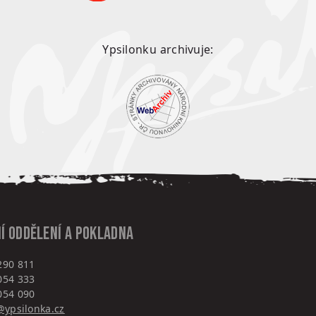
Ypsilonku archivuje:
í oddělení a pokladna
290 811
054 333
054 090
ypsilonka.cz