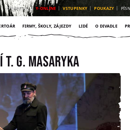
ZPRAVODAJ
Y-ONLINE
VSTUPENKY
POUKAZY
PÍS
ERTOÁR
FIRMY, ŠKOLY, ZÁJEZDY
LIDÉ
O DIVADLE
P
í T. G. Masaryka