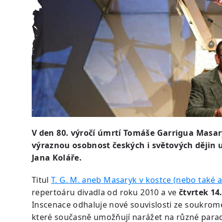
V den 80. výročí úmrtí Tomáše Garrigua Masa
výraznou osobnost českých i světových dějin
Jana Koláře.
Titul
T. G. M. aneb Masaryk v kostce (nebo také
repertoáru divadla od roku 2010 a ve
čtvrtek 14
Inscenace odhaluje nové souvislosti ze soukromé
které současně umožňují narážet na různé parado