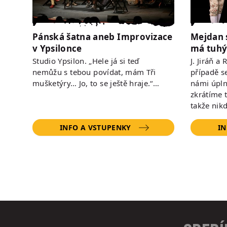
Pánská šatna aneb Improvizace
Mejdan 
v Ypsilonce
má tuhý
Studio Ypsilon. „Hele já si teď
J. Jiráň a
nemůžu s tebou povídat, mám Tři
případě s
mušketýry… Jo, to se ještě hraje.“…
námi úpln
zkrátíme 
takže nik
INFO A VSTUPENKY
IN