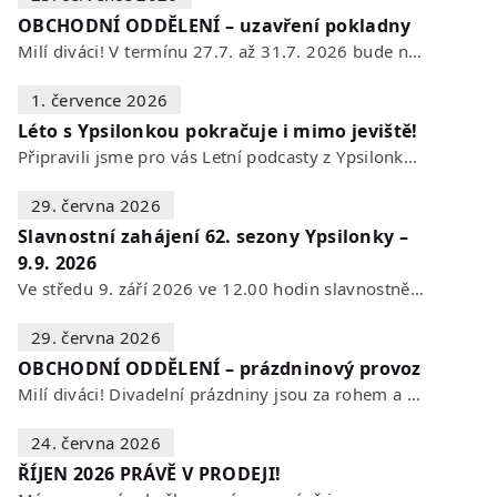
OBCHODNÍ ODDĚLENÍ – uzavření pokladny
Milí diváci! V termínu 27.7. až 31.7. 2026 bude naše POKLADNA z technických…
1. července 2026
Léto s Ypsilonkou pokračuje i mimo jeviště!
Připravili jsme pro vás Letní podcasty z Ypsilonky – novou sérii rozhovorů s…
29. června 2026
Slavnostní zahájení 62. sezony Ypsilonky –
9.9. 2026
Ve středu 9. září 2026 ve 12.00 hodin slavnostně zahájíme novou divadelní…
29. června 2026
OBCHODNÍ ODDĚLENÍ – prázdninový provoz
Milí diváci! Divadelní prázdniny jsou za rohem a s nimi se mění i otevírací…
24. června 2026
ŘÍJEN 2026 PRÁVĚ V PRODEJI!