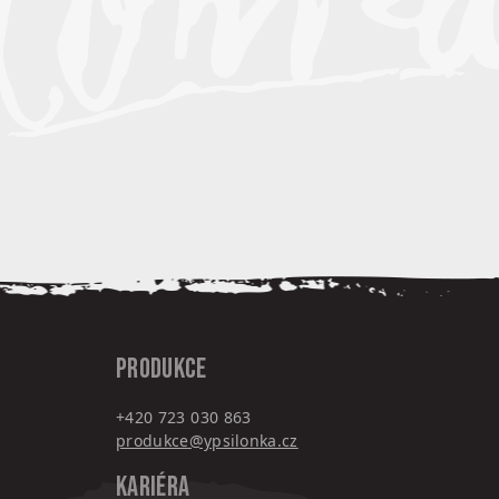
PRODUKCE
+420 7
23 030 863
produkce@ypsilonka.cz
KARIÉRA