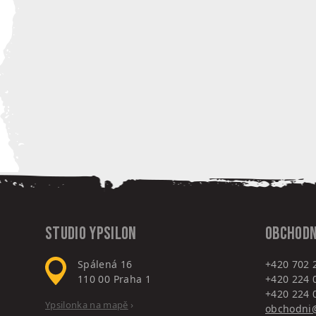
Studio Ypsilon
Obchodn
Spálená 16
+420 702 
110 00
Praha 1
+420 224 
+420 224 
Ypsilonka na mapě
›
obchodni@