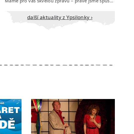
Máme pro vás skvělou zprávu – právě jsme spustili prodej vstupenek na říjen…
Další aktuality z Ypsilonky ›