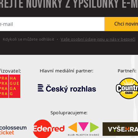
rejte novinky z Ypsilonky e-
l
Chci novi
Kdykoli se můžete odhlásit
Vaše osobní údaje jsou u nás v bezpečí
řizovatel:
Hlavní mediální partner:
Partneři:
Spolupracujeme: