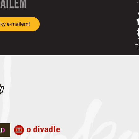
mailem
nky e-mailem!