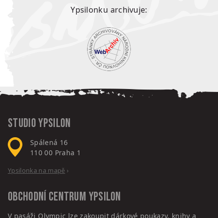
Ypsilonku archivuje:
Studio Ypsilon
Spálená 16
110 00
Praha 1
Ypsilonka na mapě
›
Obchodní centrum
Ypsilon
V pasáži Olympic lze zakoupit dárkové poukazy, knihy a