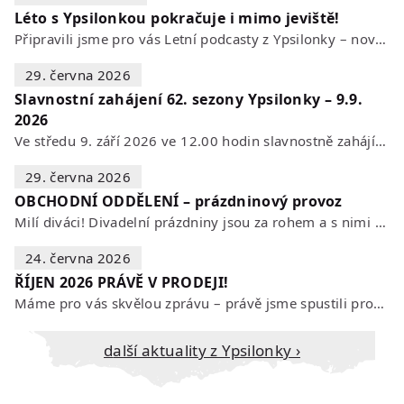
Léto s Ypsilonkou pokračuje i mimo jeviště!
Připravili jsme pro vás Letní podcasty z Ypsilonky – novou sérii rozhovorů s…
29. června 2026
Slavnostní zahájení 62. sezony Ypsilonky – 9.9.
2026
Ve středu 9. září 2026 ve 12.00 hodin slavnostně zahájíme novou divadelní…
29. června 2026
OBCHODNÍ ODDĚLENÍ – prázdninový provoz
Milí diváci! Divadelní prázdniny jsou za rohem a s nimi se mění i otevírací…
24. června 2026
ŘÍJEN 2026 PRÁVĚ V PRODEJI!
Máme pro vás skvělou zprávu – právě jsme spustili prodej vstupenek na říjen…
Další aktuality z Ypsilonky ›