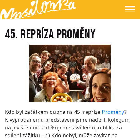
Přejít na hlavní obsah
Přejít na navigaci
Přejít na hledání
Ypsilonka
☰
45. repríza Proměny
Kdo byl začátkem dubna na 45. repríze
Proměny
?
K vyprodanému představení jsme nadělili kolegům
na jeviště dort a děkujeme skvělému publiku za
sdílení zážitku… :-) Kdo nebyl, může zavítat na