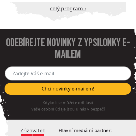
Celý program ›
Odebírejte novinky z Ypsilonky e-
mailem
Zadejte Váš e-mail
Chci novinky e-mailem!
Kdykoli se můžete odhlásit
Vaše osobní údaje jsou u nás v bezpečí
Zřizovatel:
Hlavní mediální partner: