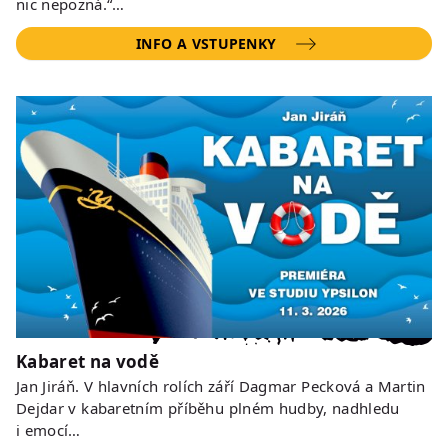
nic nepozná.“…
INFO A VSTUPENKY
Kabaret na vodě
Jan Jiráň. V hlavních rolích září Dagmar Pecková a Martin
Dejdar v kabaretním příběhu plném hudby, nadhledu
i emocí…