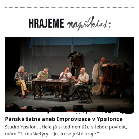
Hrajeme
Pánská šatna aneb Improvizace v Ypsilonce
Studio Ypsilon. „Hele já si teď nemůžu s tebou povídat,
mám Tři mušketýry… Jo, to se ještě hraje.“…