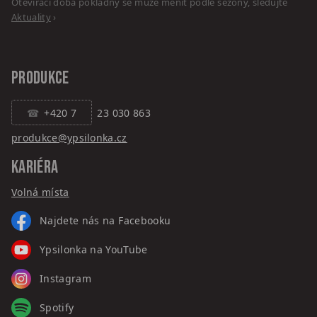
Otevírací doba pokladny se může měnit podle sezóny, sledujte
Aktuality
›
PRODUKCE
+420 7
23 030 863
produkce@ypsilonka.cz
KARIÉRA
Volná místa
Najdete nás na Facebooku
Ypsilonka na YouTube
Instagram
Spotify