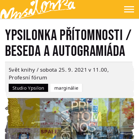
Přejít na hlavní obsah
Přejít na navigaci
Přejít na hledání
Ypsilonka
☰
Ypsilonka přítomnosti /
beseda a autogramiáda
Svět knihy / sobota 25. 9. 2021 v 11.00,
Profesní fórum
Studio Ypsilon
Marginálie