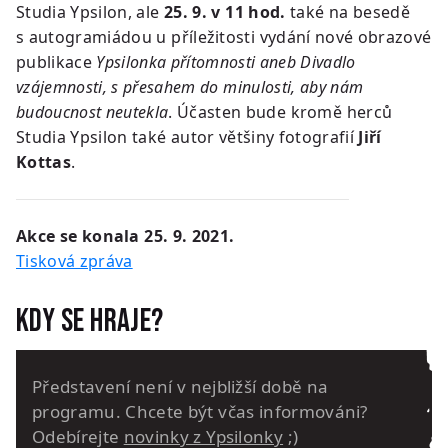
Studia Ypsilon, ale
25. 9. v 11 hod.
také na besedě
s autogramiádou u příležitosti vydání nové obrazové
publikace
Ypsilonka přítomnosti aneb Divadlo
vzájemnosti, s přesahem do minulosti, aby nám
budoucnost neutekla
. Účasten bude kromě herců
Studia Ypsilon také autor většiny fotografií
Jiří
Kottas
.
Akce se konala 25. 9. 2021.
Tisková zpráva
Kdy se hraje?
Představení není v nejbližší době na
programu. Chcete být včas informováni?
Odebírejte
novinky z Ypsilonky
;)