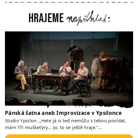
Hrajeme
Pánská šatna aneb Improvizace v Ypsilonce
Studio Ypsilon. „Hele já si teď nemůžu s tebou povídat,
mám Tři mušketýry… Jo, to se ještě hraje.“…