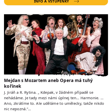
INFO A VSTUPENKY
Mejdan s Mozartem aneb Opera má tuhý
kořínek
J. Jiráň a R. Rytina. „ Kdepak, v žádném případě se
nehádáme. Je tady mezi námi úplnej ten… Harmonie. …
Ano, zkrátíme to. Ale uděláme to umělecky, takže nikdo
nic nepozná.“…