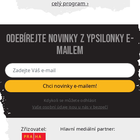
Celý program ›
Odebírejte novinky z Ypsilonky e-
mailem
Zadejte Váš e-mail
Chci novinky e-mailem!
Kdykoli se můžete odhlásit
Vaše osobní údaje jsou u nás v bezpečí
Zřizovatel:
Hlavní mediální partner: