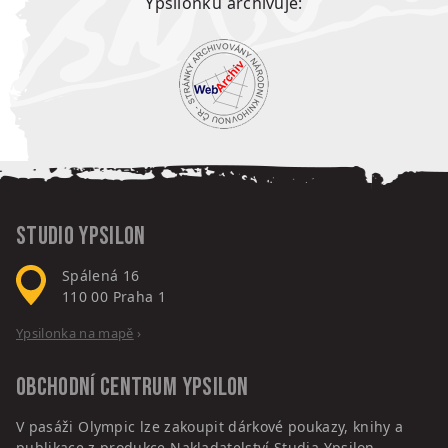
Ypsilonku archivuje:
Studio Ypsilon
Spálená 16
110 00
Praha 1
Ypsilonka na mapě
›
Obchodní centrum
Ypsilon
V pasáži Olympic lze zakoupit dárkové poukazy, knihy a
publikace z produkce Nakladatelství Studia Ypsilon.