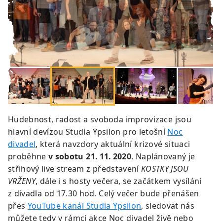
Hudebnost, radost a svoboda improvizace jsou
hlavní devízou Studia Ypsilon pro letošní
Noc
divadel
, která navzdory aktuální krizové situaci
proběhne
v sobotu 21. 11. 2020
. Naplánovaný je
střihový live stream z představení
KOSTKY JSOU
VRŽENY
, dále i s hosty večera, se začátkem vysílání
z divadla od 17.30 hod. Celý večer bude přenášen
přes
YouTube kanál Studia Ypsilon
, sledovat nás
můžete tedy v rámci akce Noc divadel živě nebo