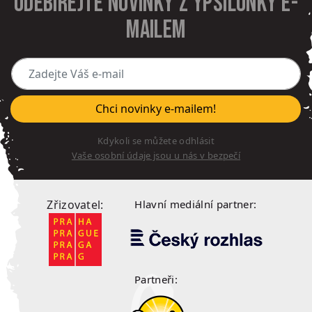
Odebírejte novinky z Ypsilonky e-
mailem
Zadejte Váš e-mail
Chci novinky e-mailem!
Kdykoli se můžete odhlásit
Vaše osobní údaje jsou u nás v bezpečí
Zřizovatel:
Hlavní mediální partner:
Partneři: