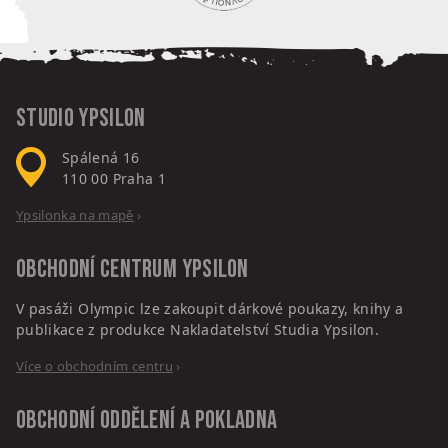
Studio Ypsilon
Spálená 16
110 00
Praha 1
Ypsilonka na mapě
›
Obchodní centrum
Ypsilon
V pasáži Olympic lze zakoupit dárkové poukazy, knihy a
publikace z produkce Nakladatelství Studia Ypsilon.
Více o obchodním centru
›
Obchodní oddělení a pokladna