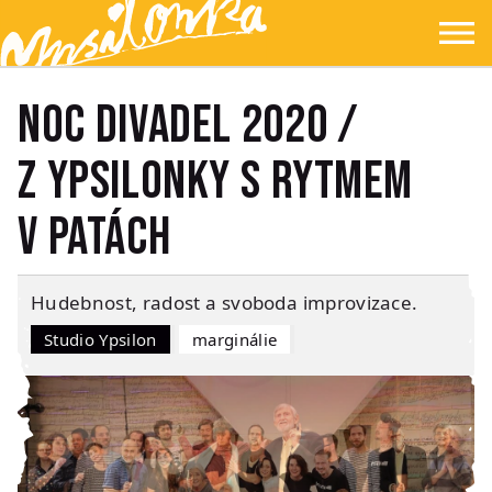
Přejít na hlavní obsah
Přejít na navigaci
Přejít na hledání
Ypsilonka
☰
Noc divadel 2020 /
Z Ypsilonky s rytmem
v patách
Hudebnost, radost a svoboda improvizace.
Studio Ypsilon
Marginálie