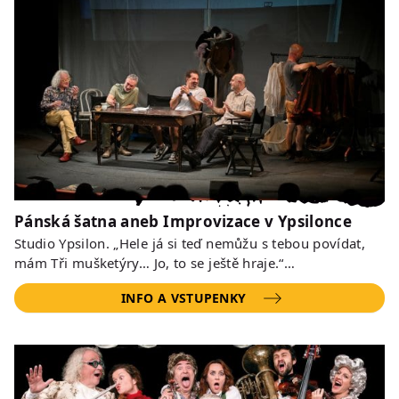
Pánská šatna aneb Improvizace v Ypsilonce
Studio Ypsilon. „Hele já si teď nemůžu s tebou povídat,
mám Tři mušketýry… Jo, to se ještě hraje.“…
INFO A VSTUPENKY