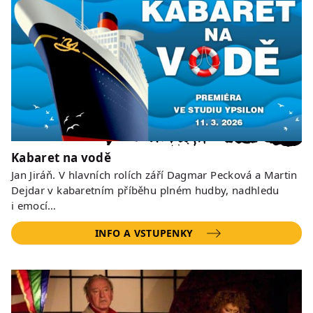
Kabaret na vodě
Jan Jiráň. V hlavních rolích září Dagmar Pecková a Martin
Dejdar v kabaretním příběhu plném hudby, nadhledu
i emocí…
INFO A VSTUPENKY