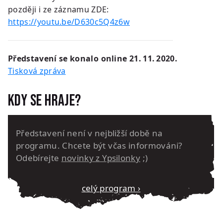
později i ze záznamu ZDE:
https://youtu.be/D630c5Q4z6w
Představení se konalo online 21. 11. 2020.
Tisková zpráva
Kdy se hraje?
Představení není v nejbližší době na
programu. Chcete být včas informováni?
Odebírejte
novinky z Ypsilonky
;)
Celý program ›