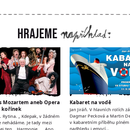
Hrajeme
s Mozartem aneb Opera
Kabaret na vodě
 kořínek
Jan Jiráň. V hlavních rolích zá
Dagmar Pecková a Martin De
 R. Rytina. „ Kdepak, v žádném
v kabaretním příběhu plném
e nehádáme. Je tady mezi
nadhledu i emocí…
ej ten… Harmonie. … Ano,