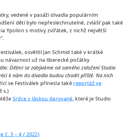
tky, vedené v pasáži divadla populárním
ení dětí bylo nepřeslechnutelné, zvlášť pak také
Ypsilon s motivy zvířátek, z nichž největší
“.
stiválek, osvětlil Jan Schmid také v krátké
nou návaznost už na liberecké počátky
dle:
Dětmi se zabýváme od samého založení Studia
iváci k nám do divadla budou chodit příště. Na nich
ící se Festiválek přinesla také
reportáž ve
 s.)
outěže
Srdce s láskou darované
, které je Studio
 č. 3 – 4 / 2022)