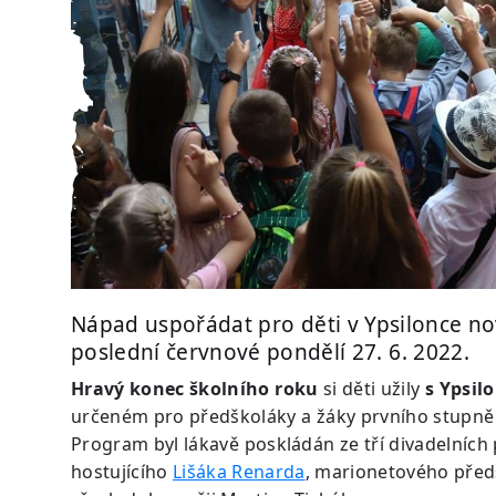
Nápad uspořádat pro děti v Ypsilonce nov
poslední červnové pondělí 27. 6. 2022.
Hravý konec školního roku
si děti užily
s Ypsil
určeném pro předškoláky a žáky prvního stupně 
Program byl lákavě poskládán ze tří divadelních
hostujícího
Lišáka Renarda
, marionetového předs