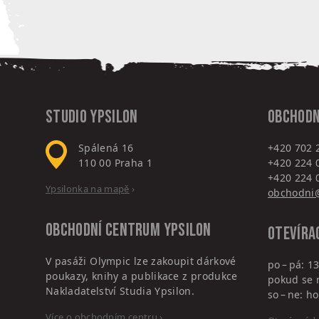
Studio Ypsilon
Obchodn
Spálená 16
+420 702 
110 00
Praha 1
+420 224 
+420 224 
Ypsilonka na mapě
›
obchodni@
Obchodní centrum
Ypsilon
Otevíra
V pasáži Olympic lze zakoupit dárkové
po – pá: 13
poukazy, knihy a publikace z produkce
pokud se 
Nakladatelství Studia Ypsilon.
so – ne: 
Více o obchodním centru
›