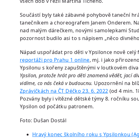
všech dob v režii Martina Tichého.
Součástí byly také zábavné pohybově taneční hrá
tanečníkem a choreografem Janem Onderem. Nadš
nad malým dárečkem, novými samolepkami Studia 
pozornost budilo asi to s nápisem „něco divného
Nápad uspořádat pro děti v Ypsilonce nově celý fe
reportáži pro Prahu 1 online
, mj. i jako přiroze
Ypsilonu s kořeny zapuštěnými v loutkovém diva
Ypsilon, protože hrát pro děti znamená vědět, jací d
vidíme, co nás čeká v budoucnu.
Upozornění na blíž
Zprávičkách na ČT Déčko 23. 6. 2022
(od 4 min. 18
Pozvány byly i vítězné dětské týmy 8. ročníku s
Ypsilon od počátku patronem.
Foto: Dušan Dostál
Hravý konec školního roku s Ypsilonkou (Age