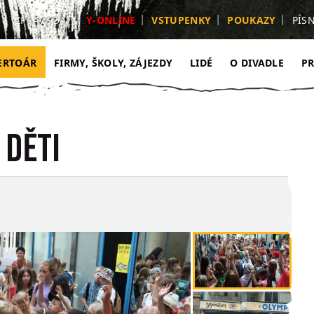
ZPRAVODAJ
Y-ONLINE
VSTUPENKY
POUKAZY
PÍS
ERTOÁR
FIRMY, ŠKOLY, ZÁJEZDY
LIDÉ
O DIVADLE
P
 děti