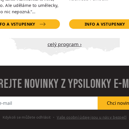
to. Ale uděláme to umělecky,
do nic nepozná.“…
FO A VSTUPENKY
INFO A VSTUPENKY
Celý program ›
rejte novinky z Ypsilonky e-
l
Chci novi
Kdykoli se můžete odhlásit
Vaše osobní údaje jsou u nás v bezpečí