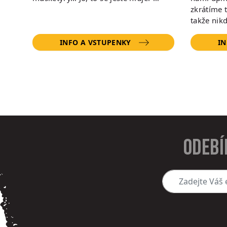
zkrátíme 
takže nik
INFO A VSTUPENKY
IN
Odebí
Zadejte Váš e-mai