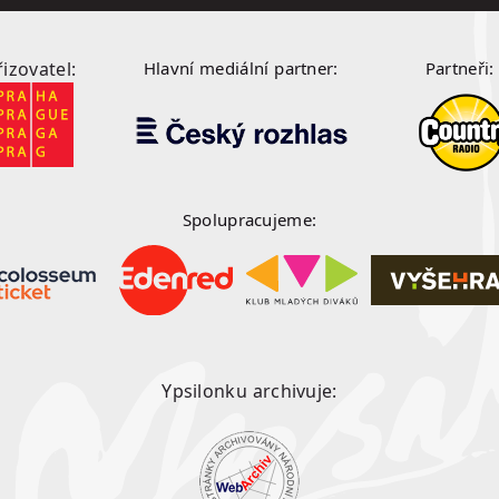
řizovatel:
Hlavní mediální partner:
Partneři:
Spolupracujeme:
Ypsilonku archivuje: