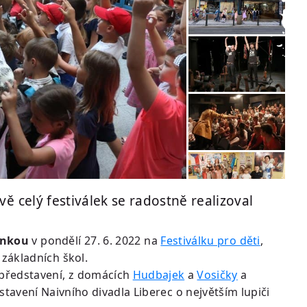
ě celý festiválek se radostně realizoval
onkou
v pondělí 27. 6. 2022 na
Festiválku pro děti
,
základních škol.
 představení, z domácích
Hudbajek
a
Vosičky
a
tavení Naivního divadla Liberec o největším lupiči