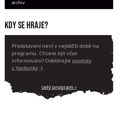
archiv
Kdy se hraje?
Představení není v nejbližší době na
programu. Chcete být včas
informováni? Odebírejte
novinky
z Ypsilonky
;)
Celý program ›