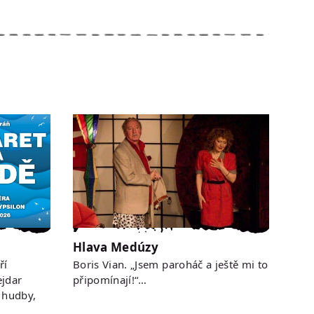
Hlava Medúzy
ří
Boris Vian. „Jsem paroháč a ještě mi to
jdar
připomínají!“…
 hudby,