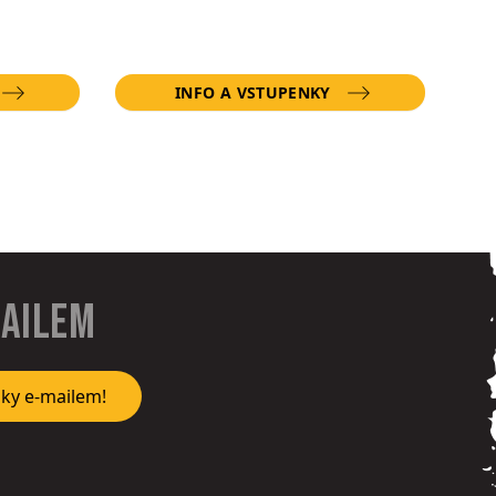
INFO A VSTUPENKY
mailem
nky e-mailem!