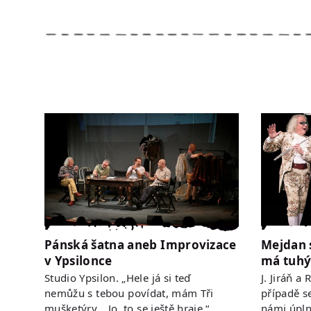
Pánská šatna aneb Improvizace
Mejdan 
v Ypsilonce
má tuhý
Studio Ypsilon. „Hele já si teď
J. Jiráň a
nemůžu s tebou povídat, mám Tři
případě s
mušketýry… Jo, to se ještě hraje.“…
námi úpln